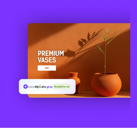
www
MyCafe
.gripe
Available na!