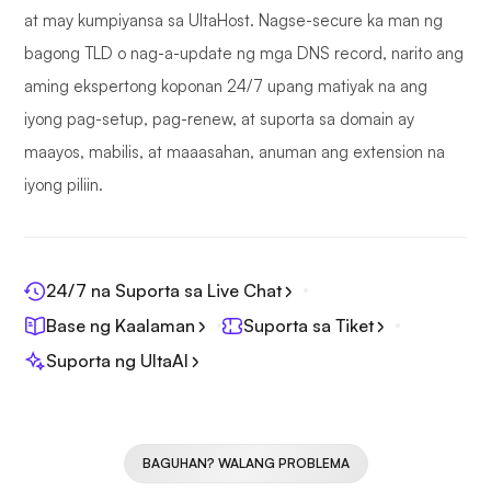
at may kumpiyansa sa UltaHost. Nagse-secure ka man ng
bagong TLD o nag-a-update ng mga DNS record, narito ang
aming ekspertong koponan 24/7 upang matiyak na ang
iyong pag-setup, pag-renew, at suporta sa domain ay
maayos, mabilis, at maaasahan, anuman ang extension na
iyong piliin.
24/7 na Suporta sa Live Chat
Base ng Kaalaman
Suporta sa Tiket
Suporta ng UltaAI
BAGUHAN? WALANG PROBLEMA