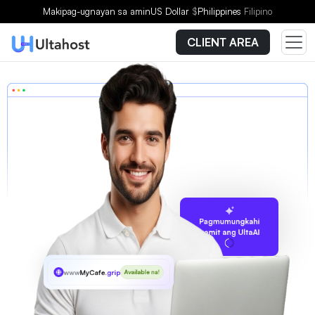
Makipag-ugnayan sa amin
US Dollar
$
Philippines
Filipino
CLIENT AREA
Pagmumungkahi
gamit ang UltaAI
www
MyCafe
.gripe
Available na!