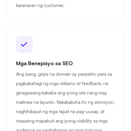
karanasan ng customer.
Mga Benepisyo sa SEO
Ang isang .gripe na domain ay perpekto para sa
pagbabahagi ng mga reklamo at feedback, na
ginagawang kakaiba ang iyong site nang may
malinaw na layunin. Nakakakuha ito ng atensyon,
naghihikayat ng mga tapat na pag-uusap, at
maaaring mapabuti ang iyong visibility sa mga
audience na naghahanap ng mga totoong