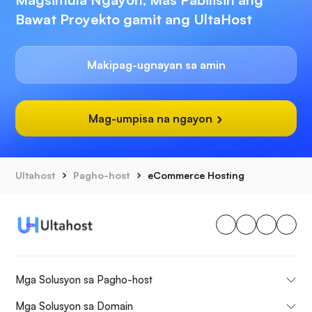
Bawat Proyekto gamit ang UltaHost
Makipag-ugnayan sa amin
Mag-umpisa na ngayon
Ultahost
Pagho-host
eCommerce Hosting
Mga Solusyon sa Pagho-host
Mga Solusyon sa Domain