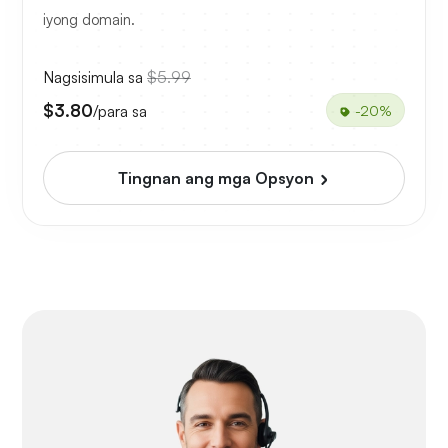
iyong domain.
Nagsisimula sa
$5.99
$3.80
/para sa
-20%
Tingnan ang mga Opsyon