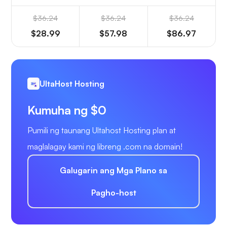
$36.24
$36.24
$36.24
$28.99
$57.98
$86.97
UltaHost Hosting
Kumuha ng $0
Pumili ng taunang Ultahost Hosting plan at
maglalagay kami ng libreng .com na domain!
Galugarin ang Mga Plano sa
Pagho-host