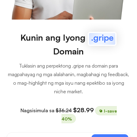
Kunin ang Iyong
.gripe
Domain
Tuklasin ang perpektong .gripe na domain para
magpahayag ng mga alalahanin, magbahagi ng feedback,
o mag-highlight ng mga isyu nang epektibo sa iyong
niche market.
$28.99
Nagsisimula sa
$36.24
I-save
40%