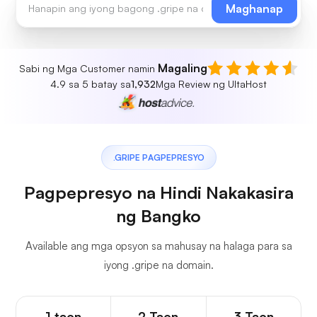
Maghanap
Magaling
Sabi ng Mga Customer namin
4.9 sa 5 batay sa
1,932
Mga Review ng UltaHost
.GRIPE PAGPEPRESYO
Pagpepresyo na Hindi Nakakasira
ng Bangko
Available ang mga opsyon sa mahusay na halaga para sa
iyong .gripe na domain.
1 taon
2 Taon
3 Taon