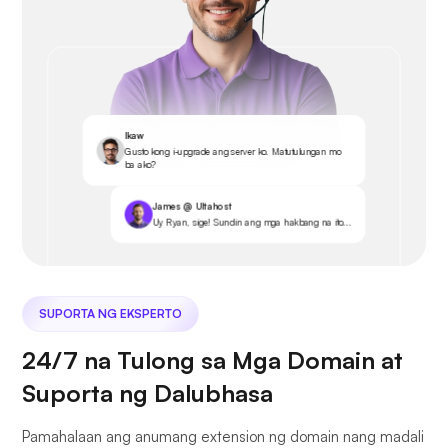
Ikaw
Gusto kong i-upgrade ang server ko. Matutulungan mo
ba ako?
James @ Ultahost
Uy Ryan, sige! Sundin ang mga hakbang na ito...
SUPORTA NG EKSPERTO
24/7 na Tulong sa Mga Domain at
Suporta ng Dalubhasa
Pamahalaan ang anumang extension ng domain nang madali