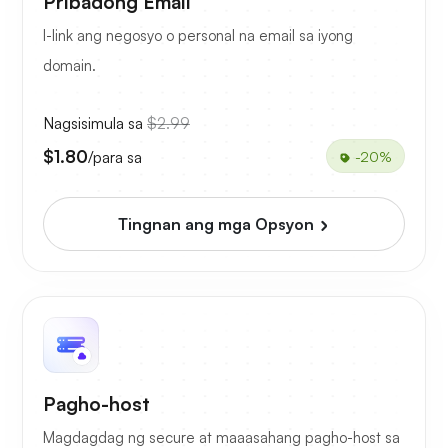
Pribadong Email
I-link ang negosyo o personal na email sa iyong
domain.
Nagsisimula sa
$2.99
$1.80
/para sa
-20%
Tingnan ang mga Opsyon
Pagho-host
Magdagdag ng secure at maaasahang pagho-host sa