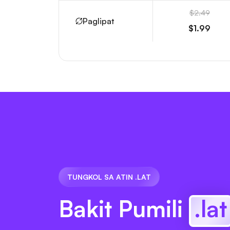
$2.49
Paglipat
$1.99
TUNGKOL SA ATIN .LAT
Bakit Pumili
.lat