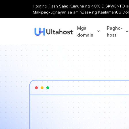
Hosting Flash Sale: Kumuha ng 40% DISKWENTO sa 
Makipag-ugnayan sa amin
Base ng Kaalaman
US Dol
Mga
Pagho-
domain
host