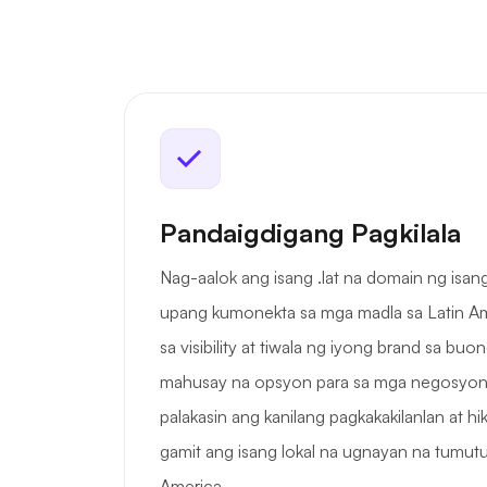
Pandaigdigang Pagkilala
Nag-aalok ang isang .lat na domain ng isa
upang kumonekta sa mga madla sa Latin Am
sa visibility at tiwala ng iyong brand sa buo
mahusay na opsyon para sa mga negosyo
palakasin ang kanilang pagkakakilanlan at h
gamit ang isang lokal na ugnayan na tumut
America.