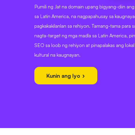
Pumili ng .lat na domain upang bigyang-diin an
sa Latin America, na nagpapahusay sa kaugnaya
pagkakakilanlan sa rehiyon. Tamang-tama para
nagta-target ng mga madla sa Latin America, pin
SEO sa loob ng rehiyon at pinapalakas ang loka
kultural na kaugnayan.
Kunin ang Iyo