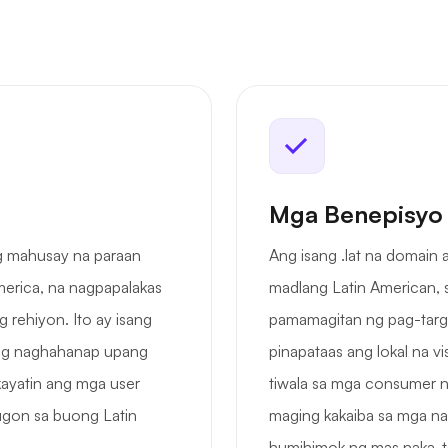
Mga Benepisyo
ng mahusay na paraan
Ang isang .lat na domain
erica, na nagpapalakas
madlang Latin American, 
ng rehiyon. Ito ay isang
pamamagitan ng pag-target
ng naghahanap upang
pinapataas ang lokal na vi
ikayatin ang mga user
tiwala sa mga consumer ng
ugon sa buong Latin
maging kakaiba sa mga na
humihimok ng mas naka-ta