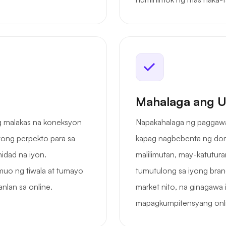
Mahalaga ang U
ng malakas na koneksyon
Napakahalaga ng paggawa 
itong perpekto para sa
kapag nagbebenta ng doma
idad na iyon.
malilimutan, may-katutura
uo ng tiwala at tumayo
tumutulong sa iyong bran
nlan sa online.
market nito, na ginagawa
mapagkumpitensyang onl