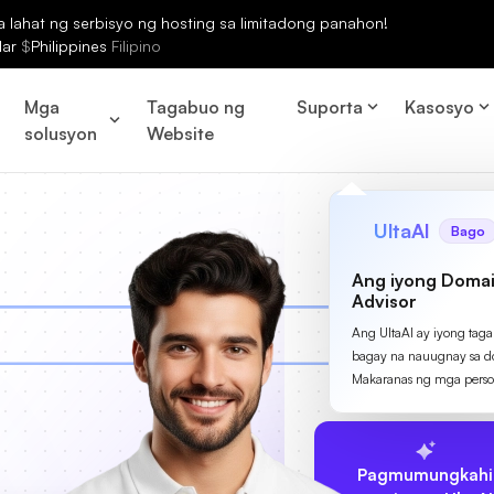
lahat ng serbisyo ng hosting sa limitadong panahon!
lar
$
Philippines
Filipino
Mga
Tagabuo ng
Suporta
Kasosyo
solusyon
Website
UltaAI
Bago
Ang iyong Domai
Advisor
Ang UltaAI ay iyong tag
bagay na nauugnay sa d
Makaranas ng mga perso
Pagmumungkahi