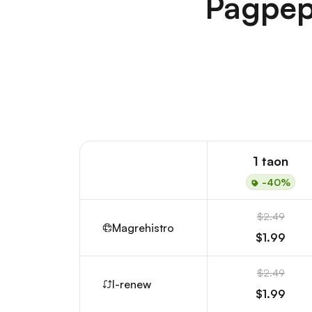
Pagpep
1 taon
-40%
$2.49
Magrehistro
$1.99
$2.49
I-renew
$1.99