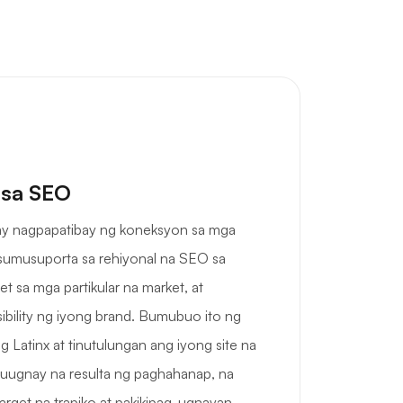
 sa SEO
 ay nagpapatibay ng koneksyon sa mga
sumusuporta sa rehiyonal na SEO sa
 sa mga partikular na market, at
sibility ng iyong brand. Bumubuo ito ng
 Latinx at tinutulungan ang iyong site na
uugnay na resulta ng paghahanap, na
rget na trapiko at pakikipag-ugnayan.