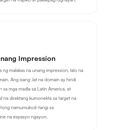
nang Impression
ng malakas na unang impression, lalo na
in. Ang isang .lat na domain ay hindi
n sa mga madla sa Latin America, at
d na direktang kumonekta sa target na
 itong namumukod-tangi sa
ine na espasyo ngayon.