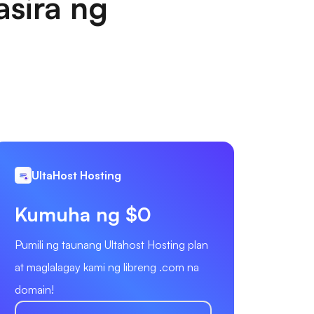
sira ng
UltaHost Hosting
Kumuha ng $0
Pumili ng taunang Ultahost Hosting plan
at maglalagay kami ng libreng .com na
domain!