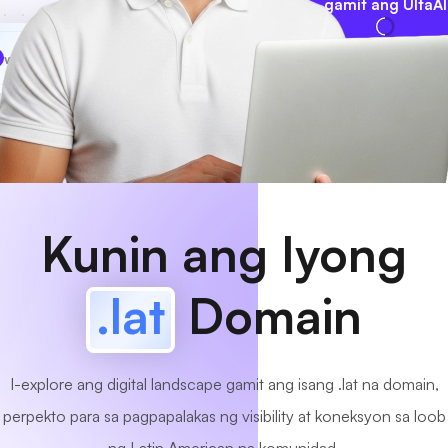
gamit ang UltaAI
www
MyCafe
.lat
Available na!
Kunin ang Iyong
.lat
Domain
I-explore ang digital landscape gamit ang isang .lat na domain,
perpekto para sa pagpapalakas ng visibility at koneksyon sa loob