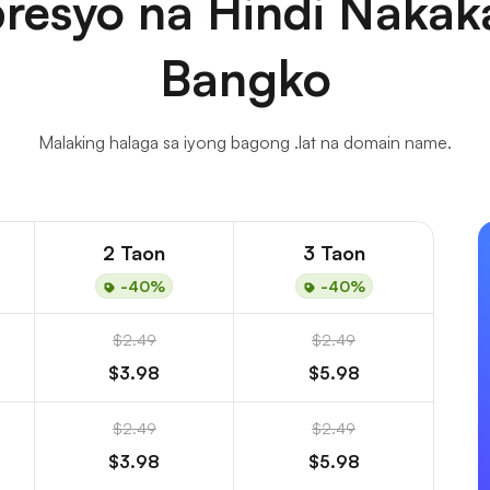
resyo na Hindi Nakaka
Bangko
Malaking halaga sa iyong bagong .lat na domain name.
2 Taon
3 Taon
-40%
-40%
$2.49
$2.49
$3.98
$5.98
$2.49
$2.49
$3.98
$5.98