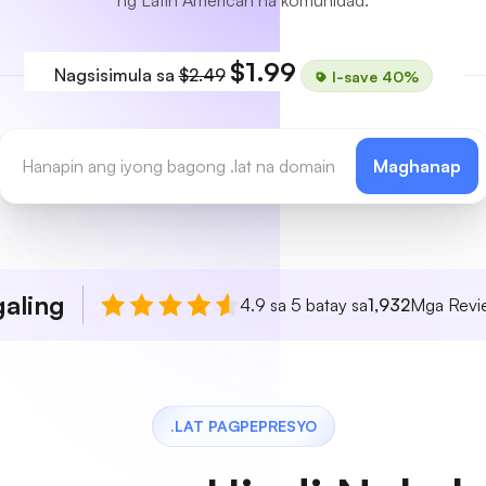
ng Latin American na komunidad.
$1.99
Nagsisimula sa
$2.49
I-save 40%
Maghanap
aling
4.9 sa 5 batay sa
1,932
Mga Revie
.LAT PAGPEPRESYO