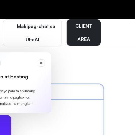
CLIENT
Makipag-chat sa
AREA
UltaAI
n at Hosting
apayo para sa anumang
omain o pagho-host.
nalized na mungkahi.