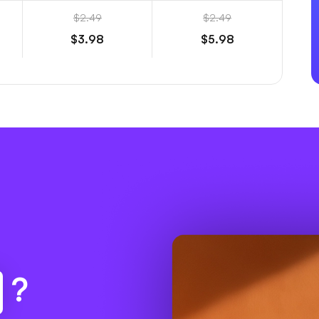
$2.49
$2.49
$3.98
$5.98
?