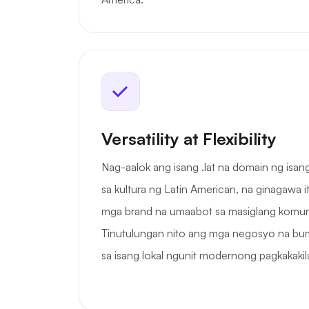
Versatility at Flexibility
Nag-aalok ang isang .lat na domain ng isa
sa kultura ng Latin American, na ginagawa 
mga brand na umaabot sa masiglang komun
Tinutulungan nito ang mga negosyo na bum
sa isang lokal ngunit modernong pagkakakila