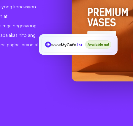
g iyong koneksyon
n at
 sa mga negosyong
apalakas nito ang
l na pagba-brand at
www
MyCafe
.lat
Available na!