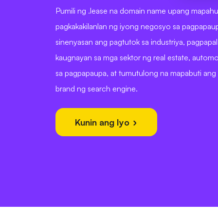
Pumili ng .lease na domain name upang mapahu
pagkakakilanlan ng iyong negosyo sa pagpapaup
sinenyasan ang pagtutok sa industriya, pagpapala
kaugnayan sa mga sektor ng real estate, automo
sa pagpapaupa, at tumutulong na mapabuti ang vi
brand ng search engine.
Kunin ang Iyo