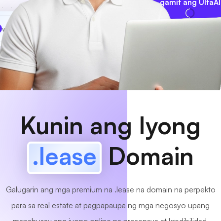
gamit ang UltaAI
www
MyCafe
.lease
Available na!
Kunin ang Iyong
.lease
Domain
Galugarin ang mga premium na .lease na domain na perpekto
para sa real estate at pagpapaupa ng mga negosyo upang