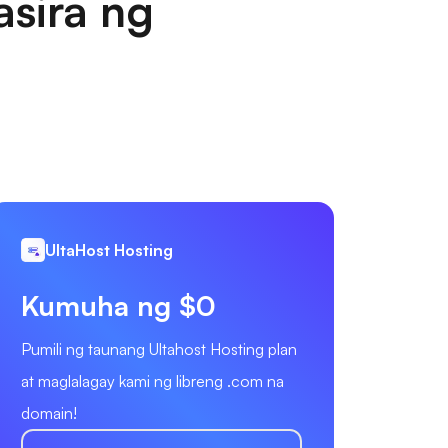
sira ng
UltaHost Hosting
Kumuha ng $0
Pumili ng taunang Ultahost Hosting plan
at maglalagay kami ng libreng .com na
domain!