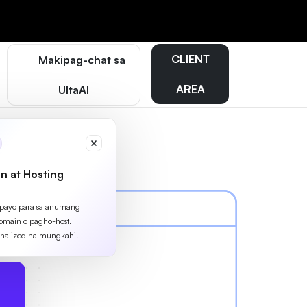
CLIENT
Makipag-chat sa
AREA
UltaAI
n at Hosting
apayo para sa anumang
omain o pagho-host.
nalized na mungkahi.