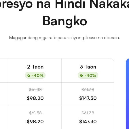
resyo na Hindi Nakaka
Bangko
Magagandang mga rate para sa iyong .lease na domain.
2 Taon
3 Taon
-40%
-40%
$61.38
$61.38
$98.20
$147.30
$61.38
$61.38
$98.20
$147.30