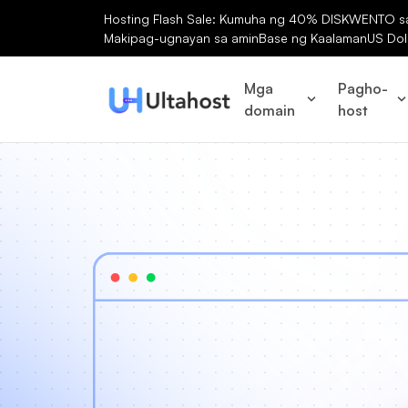
Hosting Flash Sale: Kumuha ng 40% DISKWENTO sa 
Makipag-ugnayan sa amin
Base ng Kaalaman
US Dol
Mga
Pagho-
domain
host