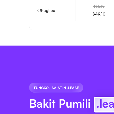
$61.38
Paglipat
$49.10
TUNGKOL SA ATIN .LEASE
Bakit Pumili
.le