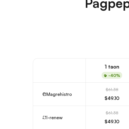
Pagpep
1 taon
-40%
$61.38
Magrehistro
$49.10
$61.38
I-renew
$49.10