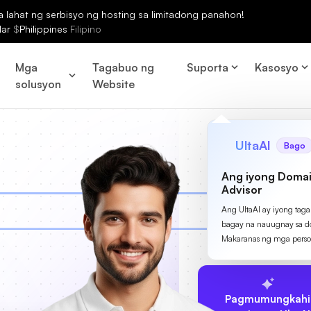
lahat ng serbisyo ng hosting sa limitadong panahon!
lar
$
Philippines
Filipino
Mga
Tagabuo ng
Suporta
Kasosyo
solusyon
Website
UltaAI
Bago
Ang iyong Domai
Advisor
Ang UltaAI ay iyong tag
bagay na nauugnay sa d
Makaranas ng mga perso
Pagmumungkahi