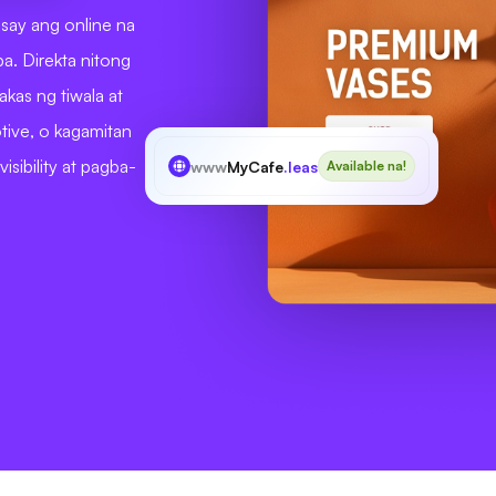
say ang online na
a. Direkta nitong
kas ng tiwala at
tive, o kagamitan
sibility at pagba-
www
MyCafe
.lease
Available na!