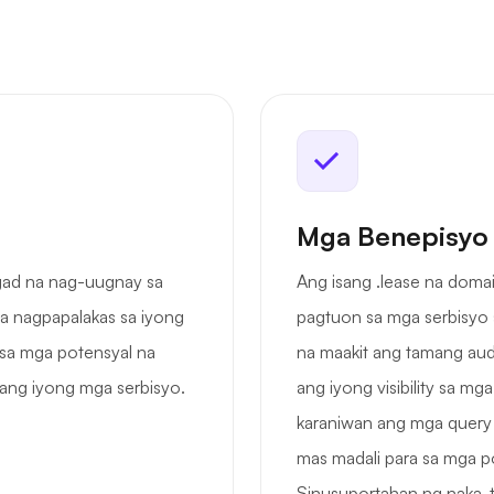
Mga Benepisyo
agad na nag-uugnay sa
Ang isang .lease na doma
na nagpapalakas sa iyong
pagtuon sa mga serbisyo 
 sa mga potensyal na
na maakit ang tamang aud
ang iyong mga serbisyo.
ang iyong visibility sa m
karaniwan ang mga query
mas madali para sa mga p
Sinusuportahan ng naka-ta