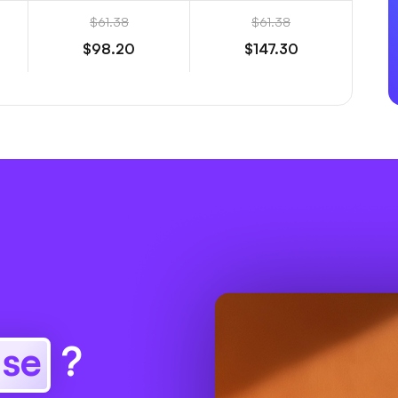
$61.38
$61.38
$98.20
$147.30
ase
?