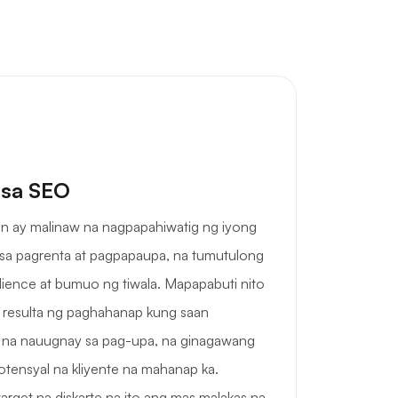
 sa SEO
in ay malinaw na nagpapahiwatig ng iyong
sa pagrenta at pagpapaupa, na tumutulong
ience at bumuo ng tiwala. Mapapabuti nito
ga resulta ng paghahanap kung saan
 na nauugnay sa pag-upa, na ginagawang
otensyal na kliyente na mahanap ka.
rget na diskarte na ito ang mas malakas na