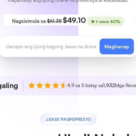
mapahusay ang iyong online na presensya at kredibilidad.
$49.10
Nagsisimula sa
$61.38
I-save 40%
Maghanap
aling
4.9 sa 5 batay sa
1,932
Mga Revie
.LEASE PAGPEPRESYO