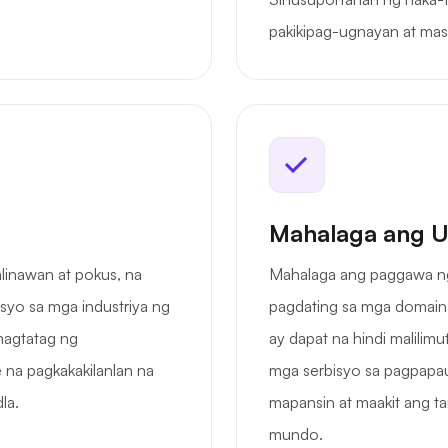
pakikipag-ugnayan at mas
Mahalaga ang U
linawan at pokus, na
Mahalaga ang paggawa ng 
syo sa mga industriya ng
pagdating sa mga domain.
magtatag ng
ay dapat na hindi malilimu
 na pagkakakilanlan na
mga serbisyo sa pagpapau
la.
mapansin at maakit ang t
mundo.