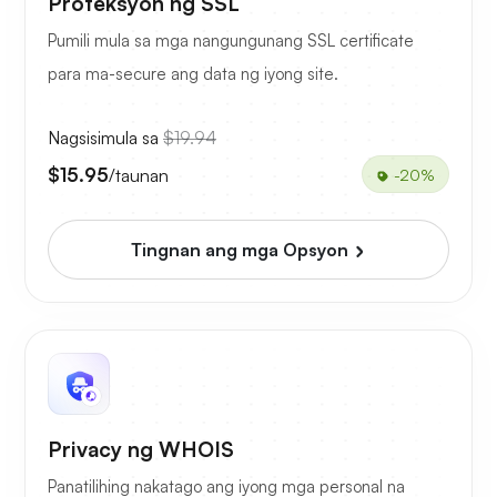
Proteksyon ng SSL
Pumili mula sa mga nangungunang SSL certificate
para ma-secure ang data ng iyong site.
Nagsisimula sa
$19.94
$15.95
/taunan
-20%
Tingnan ang mga Opsyon
Privacy ng WHOIS
Panatilihing nakatago ang iyong mga personal na