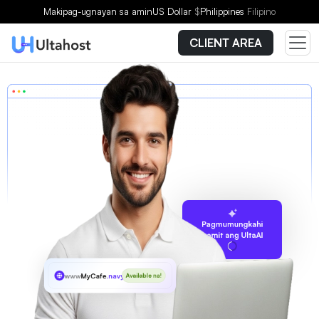
Makipag-ugnayan sa amin
US Dollar
$
Philippines
Filipino
CLIENT AREA
Pagmumungkahi
gamit ang UltaAI
www
MyCafe
.navy
Available na!