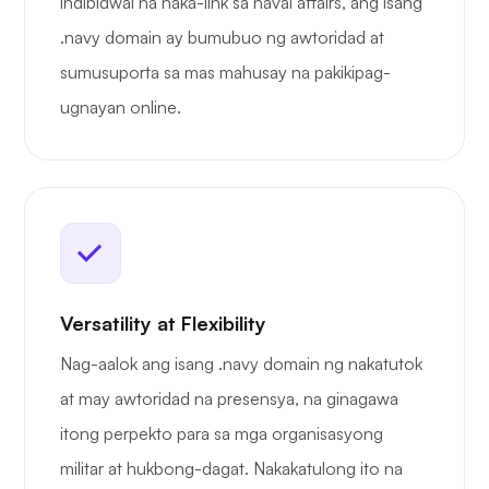
indibidwal na naka-link sa naval affairs, ang isang
.navy domain ay bumubuo ng awtoridad at
sumusuporta sa mas mahusay na pakikipag-
ugnayan online.
Versatility at Flexibility
Nag-aalok ang isang .navy domain ng nakatutok
at may awtoridad na presensya, na ginagawa
itong perpekto para sa mga organisasyong
militar at hukbong-dagat. Nakakatulong ito na