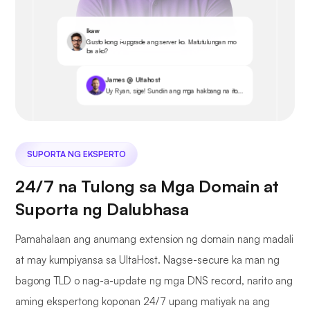
Ikaw
Gusto kong i-upgrade ang server ko. Matutulungan mo
ba ako?
James @ Ultahost
Uy Ryan, sige! Sundin ang mga hakbang na ito...
SUPORTA NG EKSPERTO
24/7 na Tulong sa Mga Domain at
Suporta ng Dalubhasa
Pamahalaan ang anumang extension ng domain nang madali
at may kumpiyansa sa UltaHost. Nagse-secure ka man ng
bagong TLD o nag-a-update ng mga DNS record, narito ang
aming ekspertong koponan 24/7 upang matiyak na ang