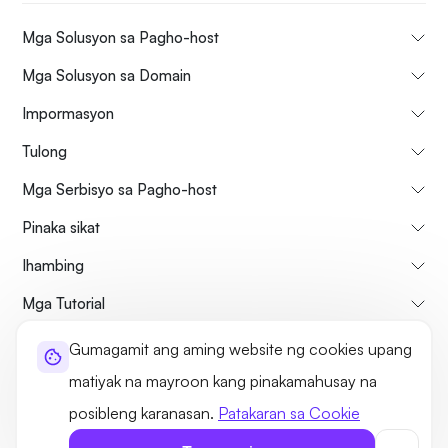
Mga Solusyon sa Pagho-host
Mga Solusyon sa Domain
Impormasyon
Tulong
Mga Serbisyo sa Pagho-host
Pinaka sikat
Ihambing
Mga Tutorial
Gumagamit ang aming website ng cookies upang
Tungkol sa atin
Patakaran sa Pagkansela at Pag-refund
matiyak na mayroon kang pinakamahusay na
Mga Tuntunin at Kundisyon
Patakaran sa Privacy
Legal
Sitemap
posibleng karanasan.
Patakaran sa Cookie
©2026 UltaHost - Lahat ng karapatan ay nakalaan