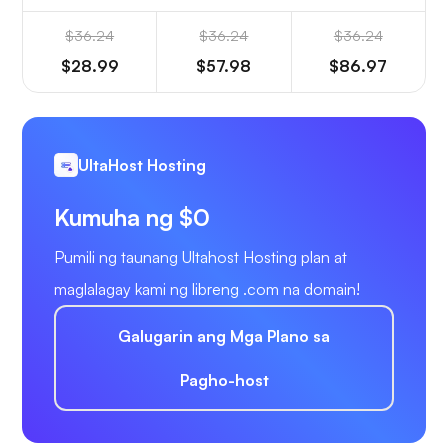
$36.24
$36.24
$36.24
$28.99
$57.98
$86.97
UltaHost Hosting
Kumuha ng $0
Pumili ng taunang Ultahost Hosting plan at
maglalagay kami ng libreng .com na domain!
Galugarin ang Mga Plano sa
Pagho-host