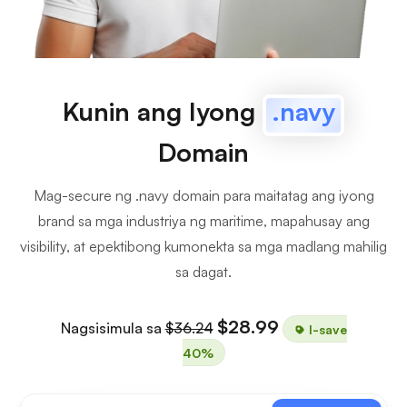
Kunin ang Iyong
.navy
Domain
Mag-secure ng .navy domain para maitatag ang iyong
brand sa mga industriya ng maritime, mapahusay ang
visibility, at epektibong kumonekta sa mga madlang mahilig
sa dagat.
$28.99
Nagsisimula sa
$36.24
I-save
40%