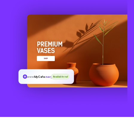
www
MyCafe
.navy
Available na!