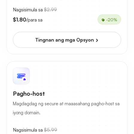
Nagsisimula sa
$2.99
$1.80
/para sa
-20%
Tingnan ang mga Opsyon
Pagho-host
Magdagdag ng secure at maaasahang pagho-host sa
iyong domain.
Nagsisimula sa
$5.99