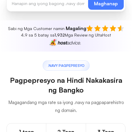
Maghanap
Magaling
Sabi ng Mga Customer namin
4.9 sa 5 batay sa
1,932
Mga Review ng UltaHost
.NAVY PAGPEPRESYO
Pagpepresyo na Hindi Nakakasira
ng Bangko
Magagandang mga rate sa iyong .navy na pagpaparehistro
ng domain.
1 taon
2 Taon
3 Taon