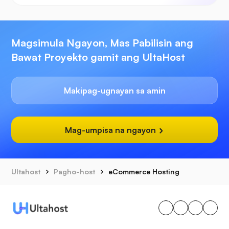
Magsimula Ngayon, Mas Pabilisin ang
Bawat Proyekto gamit ang UltaHost
Makipag-ugnayan sa amin
Mag-umpisa na ngayon
Ultahost
Pagho-host
eCommerce Hosting