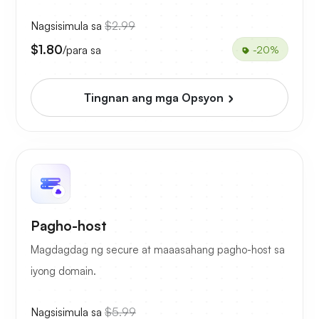
Nagsisimula sa
$2.99
$1.80
/para sa
-20%
Tingnan ang mga Opsyon
Pagho-host
Magdagdag ng secure at maaasahang pagho-host sa
iyong domain.
Nagsisimula sa
$5.99