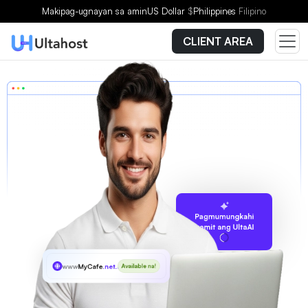
Makipag-ugnayan sa amin
US Dollar
$
Philippines
Filipino
CLIENT AREA
Pagmumungkahi
gamit ang UltaAI
www
MyCafe
.net.au
Available na!