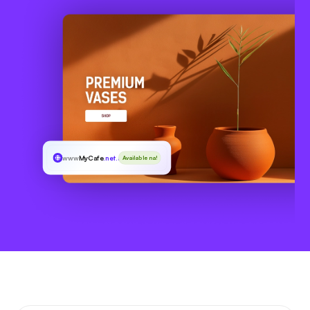
www
MyCafe
.net.au
Available na!