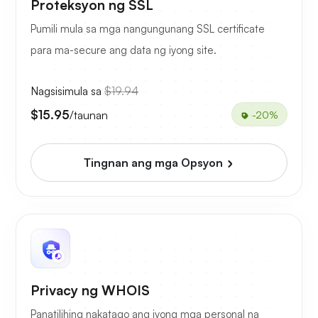
Proteksyon ng SSL
Pumili mula sa mga nangungunang SSL certificate
para ma-secure ang data ng iyong site.
Nagsisimula sa
$19.94
$15.95
/taunan
-20%
Tingnan ang mga Opsyon
Privacy ng WHOIS
Panatilihing nakatago ang iyong mga personal na