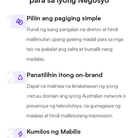
para sa Iyong Negosyo
Piliin ang pagiging simple
Pumili ng isang pangalan na diretso at hindi
malilimutan upang gawing madali para sa mga
tao na ipakalat ang salita at bumalik nang
madalas.
Panatilihin itong on-brand
Dapat na malinaw na kinakatawan ng iyong
.net.au domain ang iyong Australian network o
presensya ng teknolohiya, na gumagawa ng
malakas at hindi malilimutang impression.
Kumilos ng Mabilis