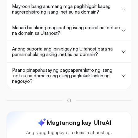
Mayroon bang anumang mga paghihigpit kapag
nagrerehistro ng isang .net.au na domain?
Maaari ba akong maglipat ng isang umiiral na .net.au
na domain sa Ultahost?
Anong suporta ang ibinibigay ng Ultahost para sa
pamamahala ng aking .net.au na domain?
Paano pinapahusay ng pagpaparehistro ng isang
.net.au na domain ang aking pagkakakilanlan ng
negosyo?
O
Magtanong kay UltaAI
Ang iyong tagapayo sa domain at hosting.