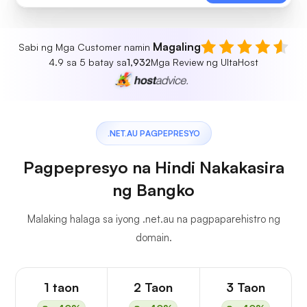
Magaling
Sabi ng Mga Customer namin
4.9 sa 5 batay sa
1,932
Mga Review ng UltaHost
.NET.AU PAGPEPRESYO
Pagpepresyo na Hindi Nakakasira
ng Bangko
Malaking halaga sa iyong .net.au na pagpaparehistro ng
domain.
1 taon
2 Taon
3 Taon