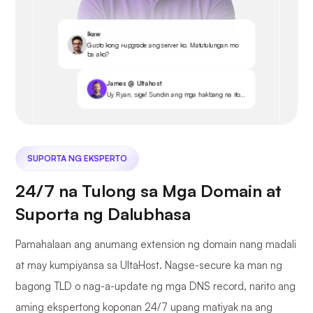
Ikaw
Gusto kong i-upgrade ang server ko. Matutulungan mo
ba ako?
James @ Ultahost
Uy Ryan, sige! Sundin ang mga hakbang na ito...
SUPORTA NG EKSPERTO
24/7 na Tulong sa Mga Domain at
Suporta ng Dalubhasa
Pamahalaan ang anumang extension ng domain nang madali
at may kumpiyansa sa UltaHost. Nagse-secure ka man ng
bagong TLD o nag-a-update ng mga DNS record, narito ang
aming ekspertong koponan 24/7 upang matiyak na ang