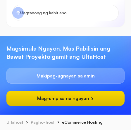
Magsimula Ngayon, Mas Pabilisin ang
Bawat Proyekto gamit ang UltaHost
Makipag-ugnayan sa amin
Mag-umpisa na ngayon
Ultahost
Pagho-host
eCommerce Hosting