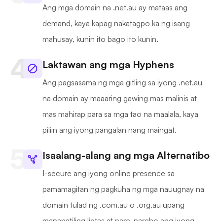
Ang mga domain na .net.au ay mataas ang
demand, kaya kapag nakatagpo ka ng isang
mahusay, kunin ito bago ito kunin.
Laktawan ang mga Hyphens
Ang pagsasama ng mga gitling sa iyong .net.au
na domain ay maaaring gawing mas malinis at
mas mahirap para sa mga tao na maalala, kaya
piliin ang iyong pangalan nang maingat.
Isaalang-alang ang mga Alternatibo
I-secure ang iyong online presence sa
pamamagitan ng pagkuha ng mga nauugnay na
domain tulad ng .com.au o .org.au upang
mapanatiling ligtas at pare-pareho ang iyong