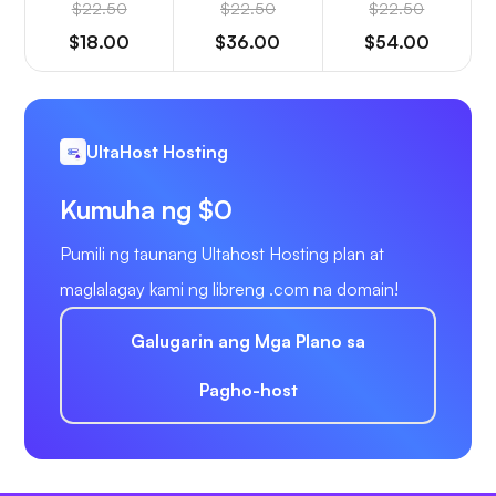
$22.50
$22.50
$22.50
$18.00
$36.00
$54.00
UltaHost Hosting
Kumuha ng $0
Pumili ng taunang Ultahost Hosting plan at
maglalagay kami ng libreng .com na domain!
Galugarin ang Mga Plano sa
Pagho-host