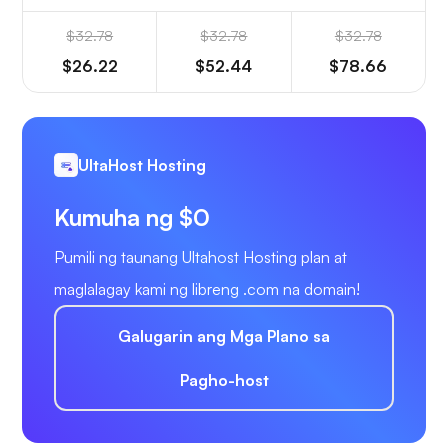
$32.78
$32.78
$32.78
$26.22
$52.44
$78.66
UltaHost Hosting
Kumuha ng $0
Pumili ng taunang Ultahost Hosting plan at
maglalagay kami ng libreng .com na domain!
Galugarin ang Mga Plano sa
Pagho-host