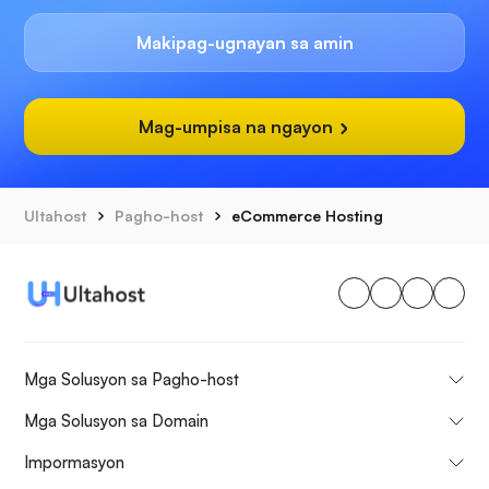
Makipag-ugnayan sa amin
Mag-umpisa na ngayon
Ultahost
Pagho-host
eCommerce Hosting
Mga Solusyon sa Pagho-host
Mga Solusyon sa Domain
Impormasyon