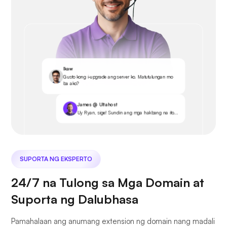
Ikaw
Gusto kong i-upgrade ang server ko. Matutulungan mo
ba ako?
James @ Ultahost
Uy Ryan, sige! Sundin ang mga hakbang na ito...
SUPORTA NG EKSPERTO
24/7 na Tulong sa Mga Domain at
Suporta ng Dalubhasa
Pamahalaan ang anumang extension ng domain nang madali