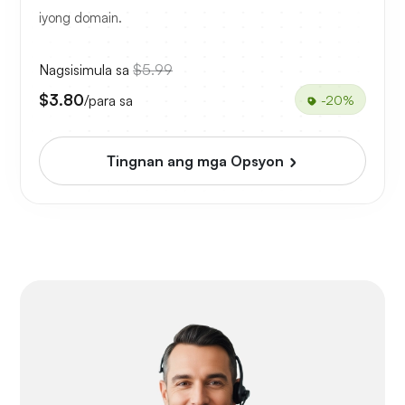
iyong domain.
Nagsisimula sa
$5.99
$3.80
/para sa
-20%
Tingnan ang mga Opsyon