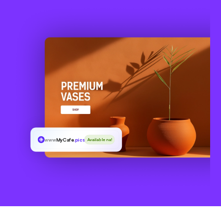
www
MyCafe
.pics
Available na!