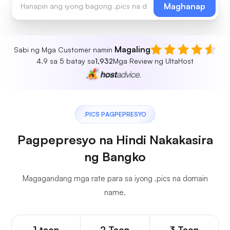
Maghanap
Magaling
Sabi ng Mga Customer namin
4.9 sa 5 batay sa
1,932
Mga Review ng UltaHost
.PICS PAGPEPRESYO
Pagpepresyo na Hindi Nakakasira
ng Bangko
Magagandang mga rate para sa iyong .pics na domain
name.
1 taon
2 Taon
3 Taon