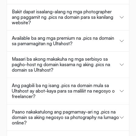
Bakit dapat isaalang-alang ng mga photographer
ang paggamit ng .pics na domain para sa kanilang
website?
Available ba ang mga premium na .pics na domain
sa pamamagitan ng Ultahost?
Maaari ba akong makakuha ng mga serbisyo sa
pagho-host ng domain kasama ng aking .pics na
domain sa Ultahost?
Ang pagbili ba ng isang .pics na domain mula sa
Ultahost ay abot-kaya para sa maliliit na negosyo o
freelancer?
Paano nakakatulong ang pagmamay-ari ng .pics na
domain sa aking negosyo sa photography na lumago
online?