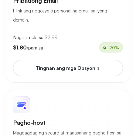
Pribadong Email
I-link ang negosyo o personal na email sa iyong
domain.
Nagsisimula sa
$2.99
$1.80
/para sa
-20%
Tingnan ang mga Opsyon
Pagho-host
Magdagdag ng secure at maaasahang pagho-host sa