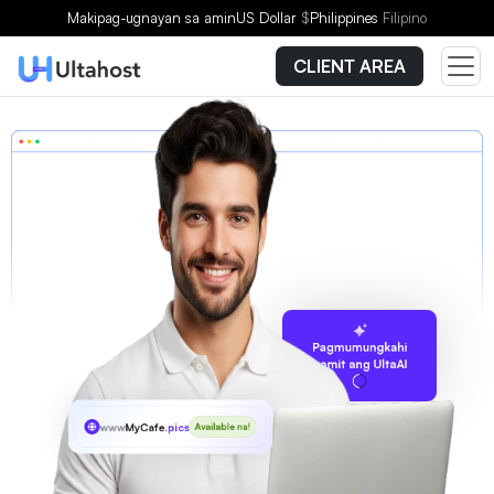
Makipag-ugnayan sa amin
US Dollar
$
Philippines
Filipino
CLIENT AREA
Pagmumungkahi
gamit ang UltaAI
www
MyCafe
.pics
Available na!