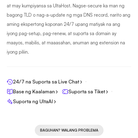
at may kumpiyansa sa UltaHost. Nagse-secure ka man ng
bagong TLD o nag-a-update ng mga DNS record, narito ang
aming ekspertong koponan 24/7 upang matiyak na ang
iyong pag-setup, pag-renew, at suporta sa domain ay
maayos, mabilis, at maaasahan, anuman ang extension na
iyong piliin.
24/7 na Suporta sa Live Chat
Base ng Kaalaman
Suporta sa Tiket
Suporta ng UltaAI
BAGUHAN? WALANG PROBLEMA