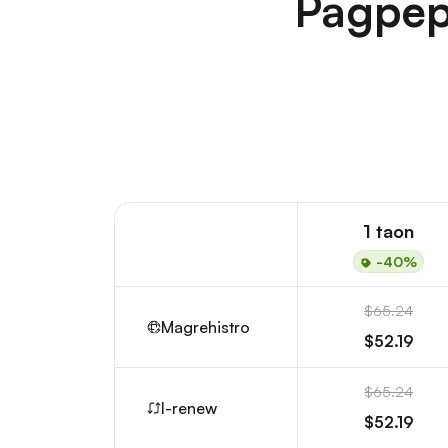
Pagpep
1 taon
-40%
$65.24
Magrehistro
$52.19
$65.24
I-renew
$52.19