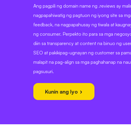
Ang pagpili ng domain name ng .reviews ay mal
nagpapahiwatig ng pagtuon ng iyong site sa mga 
feedback, na nagpapahusay ng tiwala at kaugn
ng consumer. Perpekto ito para sa mga negosy
diin sa transparency at content na binuo ng use
SEO at pakikipag-ugnayan ng customer sa pam
malapit na pag-align sa mga paghahanap na na
pagsusuri.
Kunin ang Iyo