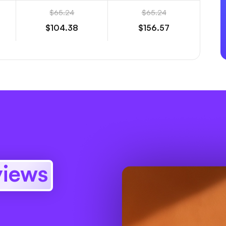
$65.24
$65.24
$104.38
$156.57
views