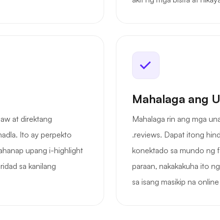
Mahalaga ang U
aw at direktang
Mahalaga rin ang mga una
adla. Ito ay perpekto
.reviews. Dapat itong hind
ahanap upang i-highlight
konektado sa mundo ng f
idad sa kanilang
paraan, nakakakuha ito n
sa isang masikip na online