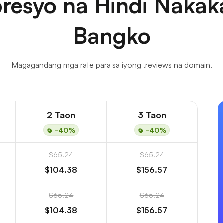
resyo na Hindi Nakaka
Bangko
Magagandang mga rate para sa iyong .reviews na domain.
2 Taon
3 Taon
-40%
-40%
$65.24
$65.24
$104.38
$156.57
$65.24
$65.24
$104.38
$156.57