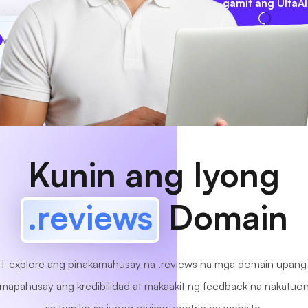
gamit ang UltaAI
www
MyCafe
.reviews
Available na!
Kunin ang Iyong
.reviews
Domain
I-explore ang pinakamahusay na .reviews na mga domain upang
mapahusay ang kredibilidad at makaakit ng feedback na nakatuo