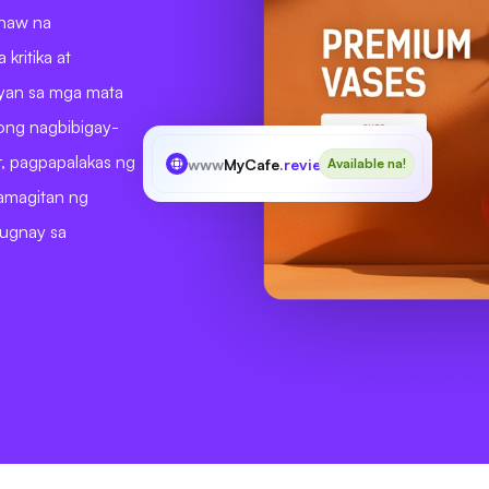
inaw na
kritika at
ayan sa mga mata
ong nagbibigay-
r, pagpapalakas ng
www
MyCafe
.reviews
Available na!
amagitan ng
uugnay sa