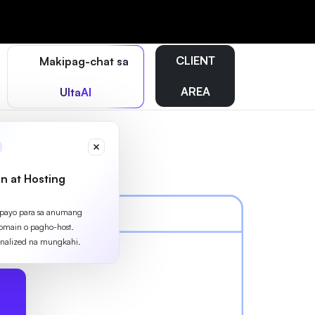
CLIENT
Makipag-chat sa
AREA
UltaAI
n at Hosting
apayo para sa anumang
omain o pagho-host.
nalized na mungkahi.