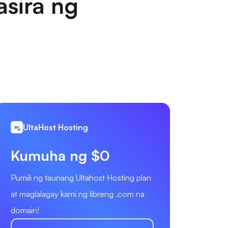
sira ng
UltaHost Hosting
Kumuha ng $0
Pumili ng taunang Ultahost Hosting plan
at maglalagay kami ng libreng .com na
domain!