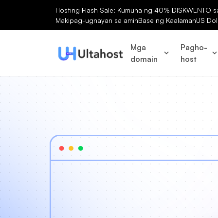
Hosting Flash Sale: Kumuha ng 40% DISKWENTO sa 
Makipag-ugnayan sa amin
Base ng Kaalaman
US Dol
Mga
Pagho-
domain
host