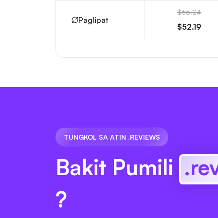
$65.24
Paglipat
$52.19
TUNGKOL SA ATIN .REVIEWS
Bakit Pumili
.re
?