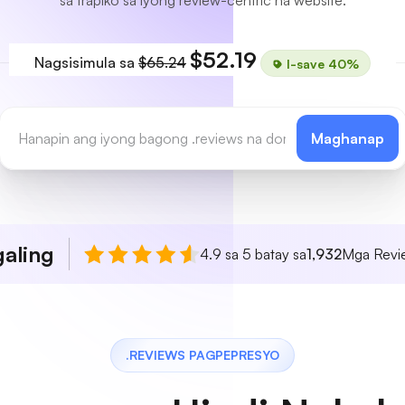
sa trapiko sa iyong review-centric na website.
$52.19
Nagsisimula sa
$65.24
I-save 40%
Maghanap
aling
4.9 sa 5 batay sa
1,932
Mga Revie
.REVIEWS PAGPEPRESYO