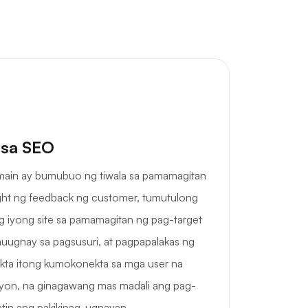
 sa SEO
omain ay bumubuo ng tiwala sa pamamagitan
ght ng feedback ng customer, tumutulong
 iyong site sa pamamagitan ng pag-target
ugnay sa pagsusuri, at pagpapalakas ng
irekta itong kumokonekta sa mga user na
on, na ginagawang mas madali ang pag-
yatin ang pakikipag-ugnayan.