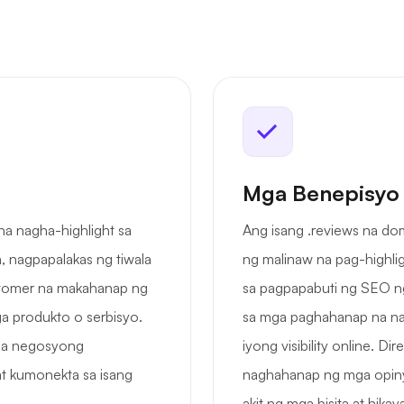
Mga Benepisyo
na nagha-highlight sa
Ang isang .reviews na d
 nagpapalakas ng tiwala
ng malinaw na pag-highli
stomer na makahanap ng
sa pagpapabuti ng SEO ng
a produkto o serbisyo.
sa mga paghahanap na nau
mga negosyong
iyong visibility online. D
t kumonekta sa isang
naghahanap ng mga opiny
akit ng mga bisita at hika