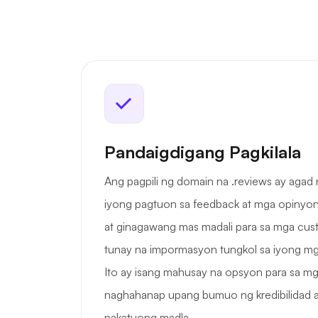
Pandaigdigang Pagkilala
Ang pagpili ng domain na .reviews ay agad 
iyong pagtuon sa feedback at mga opinyon,
at ginagawang mas madali para sa mga cu
tunay na impormasyon tungkol sa iyong mg
Ito ay isang mahusay na opsyon para sa 
naghahanap upang bumuo ng kredibilidad a
nakatuong madla.