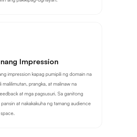
nang Impression
ng impression kapag pumipili ng domain na
i malilimutan, prangka, at malinaw na
eedback at mga pagsusuri. Sa ganitong
g pansin at nakakakuha ng tamang audience
 space.