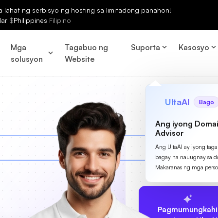
lahat ng serbisyo ng hosting sa limitadong panahon!
lar
$
Philippines
Filipino
Mga
Tagabuo ng
Suporta
Kasosyo
solusyon
Website
UltaAI
Bago
Ang iyong Domai
Advisor
Ang UltaAI ay iyong tag
bagay na nauugnay sa d
Makaranas ng mga perso
Pagmumungkahi