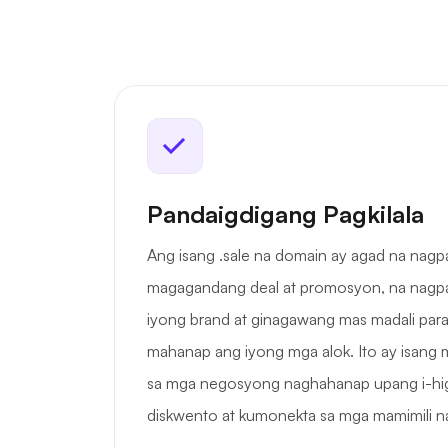
Pandaigdigang Pagkilala
Ang isang .sale na domain ay agad na nagp
magagandang deal at promosyon, na nagpa
iyong brand at ginagawang mas madali par
mahanap ang iyong mga alok. Ito ay isang m
sa mga negosyong naghahanap upang i-hig
diskwento at kumonekta sa mga mamimili n