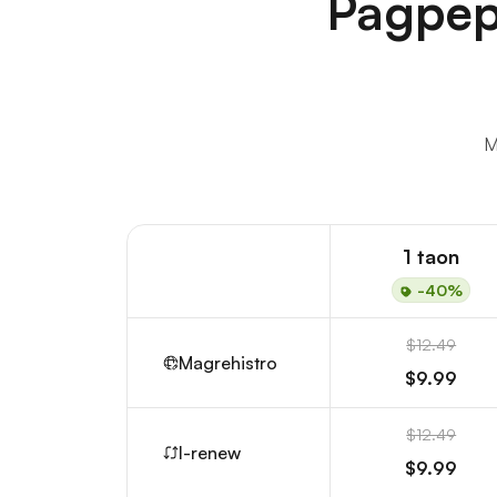
Pagpep
M
1 taon
-40%
$12.49
Magrehistro
$9.99
$12.49
I-renew
$9.99