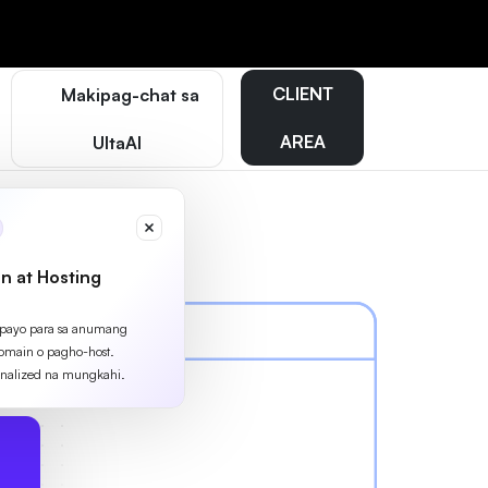
CLIENT
Makipag-chat sa
AREA
UltaAI
n at Hosting
apayo para sa anumang
omain o pagho-host.
nalized na mungkahi.