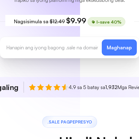
trapiko sa iyong platform ng mga eksklusibong deal.
$9.99
Nagsisimula sa
$12.49
I-save 40%
Maghanap
aling
4.9 sa 5 batay sa
1,932
Mga Revie
.SALE PAGPEPRESYO