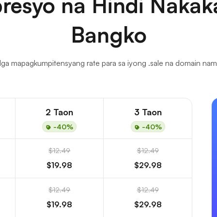
resyo na Hindi Nakaka
Bangko
ga mapagkumpitensyang rate para sa iyong .sale na domain nam
2 Taon
3 Taon
-40%
-40%
$12.49
$12.49
$19.98
$29.98
$12.49
$12.49
$19.98
$29.98