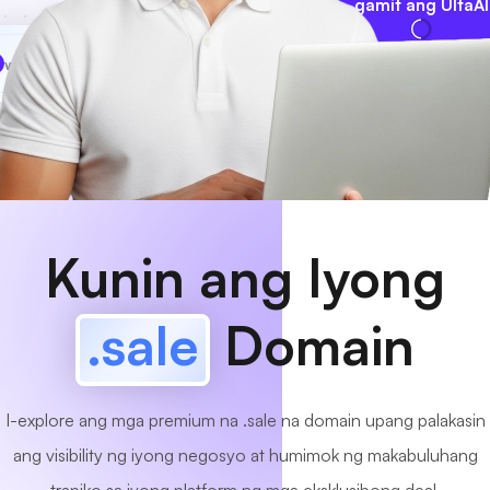
gamit ang UltaAI
www
MyCafe
.sale
Available na!
Kunin ang Iyong
.sale
Domain
I-explore ang mga premium na .sale na domain upang palakasin
ang visibility ng iyong negosyo at humimok ng makabuluhang