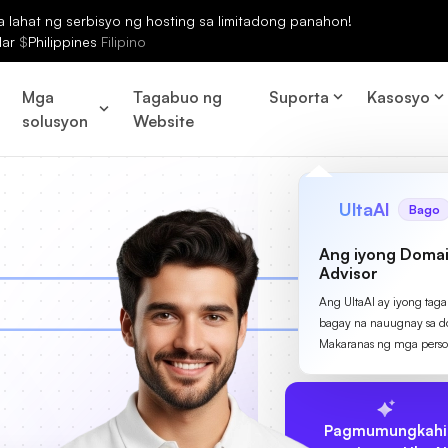
lahat ng serbisyo ng hosting sa limitadong panahon!
lar
$
Philippines
Filipino
Mga
Tagabuo ng
Suporta
Kasosyo
solusyon
Website
UltaAI
Bago
Ang iyong Domai
Advisor
Ang UltaAI ay iyong tag
bagay na nauugnay sa d
Makaranas ng mga perso
Pagmumungkahi