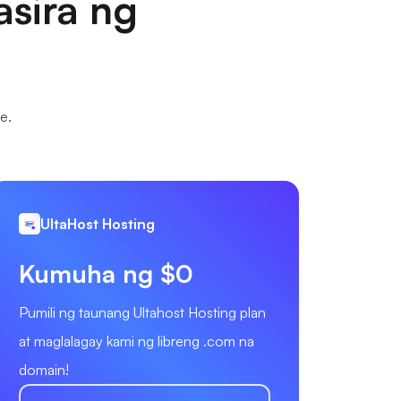
sira ng
e.
UltaHost Hosting
Kumuha ng $0
Pumili ng taunang Ultahost Hosting plan
at maglalagay kami ng libreng .com na
domain!