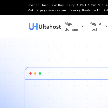
Hosting Flash Sale: Kumuha ng 40% DISKWENTO sa 
Makipag-ugnayan sa amin
Base ng Kaalaman
US Dol
Mga
Pagho-
domain
host