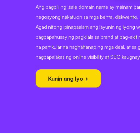
Ang pagpili ng .sale domain name ay mainam pa
negosyong nakatuon sa mga benta, diskwento,
Agad nitong ipinapaalam ang layunin ng iyong w
pagpapahusay ng pagkilala sa brand at pag-aki
na partikular na naghahanap ng mga deal, at sa
nagpapalakas ng online visibility at SEO kaugnaya
Kunin ang Iyo