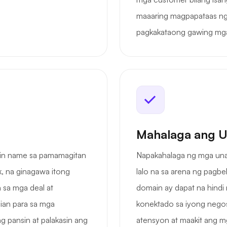
maaaring magpapataas ng 
pagkakataong gawing mga 
Mahalaga ang U
ain name sa pamamagitan
Napakahalaga ng mga una
, na ginagawa itong
lalo na sa arena ng pagbe
sa mga deal at
domain ay dapat na hindi m
lian para sa mga
konektado sa iyong negos
pansin at palakasin ang
atensyon at maakit ang m