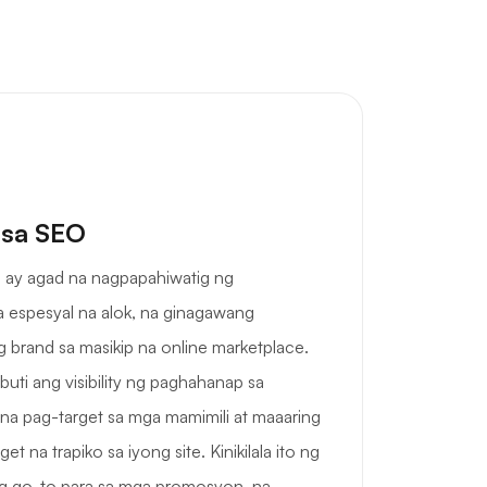
 sa SEO
n ay agad na nagpapahiwatig ng
 espesyal na alok, na ginagawang
 brand sa masikip na online marketplace.
uti ang visibility ng paghahanap sa
a pag-target sa mga mamimili at maaaring
 na trapiko sa iyong site. Kinikilala ito ng
ng go-to para sa mga promosyon, na