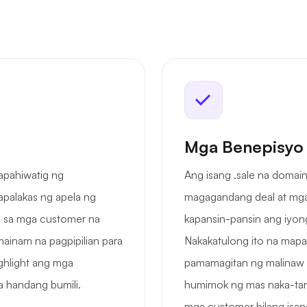
Mga Benepisyo
apahiwatig ng
Ang isang .sale na domai
palakas ng apela ng
magagandang deal at mga
a sa mga customer na
kapansin-pansin ang iyong
ainam na pagpipilian para
Nakakatulong ito na mapab
hlight ang mga
pamamagitan ng malinaw n
a handang bumili.
humimok ng mas naka-target
mga customer bilang isa