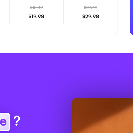
$12.49
$12.49
$19.98
$29.98
le
?