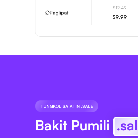
$12.49
Paglipat
$9.99
TUNGKOL SA ATIN .SALE
Bakit Pumili
.sa