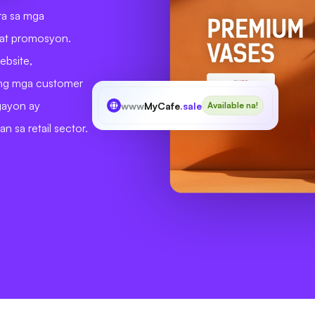
ra sa mga
 at promosyon.
ebsite,
t ng mga customer
 gayon ay
www
MyCafe
.sale
Available na!
n sa retail sector.