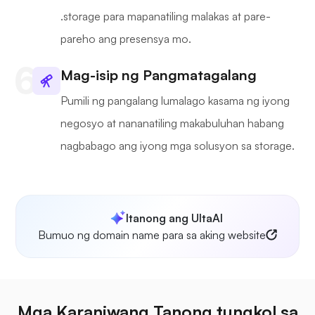
.storage para mapanatiling malakas at pare-
pareho ang presensya mo.
Mag-isip ng Pangmatagalang
Pumili ng pangalang lumalago kasama ng iyong
negosyo at nananatiling makabuluhan habang
nagbabago ang iyong mga solusyon sa storage.
Itanong ang UltaAI
Bumuo ng domain name para sa aking website
Mga Karaniwang Tanong tungkol sa