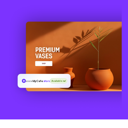
www
MyCafe
.storage
Available na!