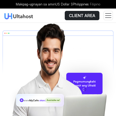
Makipag-ugnayan sa amin
US Dollar
$
Philippines
Filipino
CLIENT AREA
Pagmumungkahi
gamit ang UltaAI
www
MyCafe
.storage
Available na!