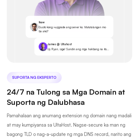
Ikaw
Gusto kong i-upgrade ang server ko. Matutulungan mo
ba ako?
James @ Ultahost
Uy Ryan, sige! Sundin ang mga hakbang na ito...
SUPORTA NG EKSPERTO
24/7 na Tulong sa Mga Domain at
Suporta ng Dalubhasa
Pamahalaan ang anumang extension ng domain nang madali
at may kumpiyansa sa UltaHost. Nagse-secure ka man ng
bagong TLD o nag-a-update ng mga DNS record, narito ang