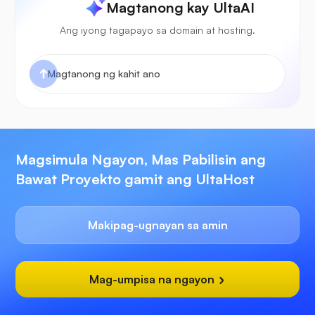
Magtanong kay UltaAI
Ang iyong tagapayo sa domain at hosting.
Magsimula Ngayon, Mas Pabilisin ang
Bawat Proyekto gamit ang UltaHost
Makipag-ugnayan sa amin
Mag-umpisa na ngayon