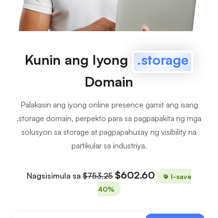
Kunin ang Iyong
.storage
Domain
Palakasin ang iyong online presence gamit ang isang
.storage domain, perpekto para sa pagpapakita ng mga
solusyon sa storage at pagpapahusay ng visibility na
partikular sa industriya.
$602.60
Nagsisimula sa
$753.25
I-save
40%