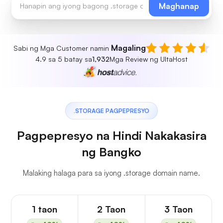
Maghanap
Magaling
Sabi ng Mga Customer namin
4.9 sa 5 batay sa
1,932
Mga Review ng UltaHost
.STORAGE PAGPEPRESYO
Pagpepresyo na Hindi Nakakasira
ng Bangko
Malaking halaga para sa iyong .storage domain name.
1 taon
2 Taon
3 Taon