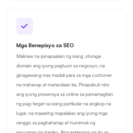
Mga Benepisyo sa SEO
Malinaw na ipinapaalam ng isang .storage
domain ang iyong pagtuon sa negosyo, na
ginagawang mas madali para sa mga customer
na mahanap at matandaan ka. Pinapabuti nito
ang iyong presensya sa online sa pamamagitan
ng pag-target sa isang partikular na angkop na
lugar, na maaaring mapalakas ang iyong mga
ranggo sa paghahanap at humimok ng
nauugnay na trapiko. Ang extension na ito ay