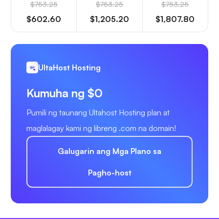
$753.25
$753.25
$753.25
$602.60
$1,205.20
$1,807.80
UltaHost Hosting
Kumuha ng $0
Pumili ng taunang Ultahost Hosting plan at
maglalagay kami ng libreng .com na domain!
Galugarin ang Mga Plano sa
Pagho-host