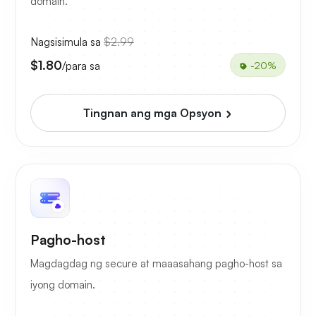
domain.
Nagsisimula sa
$2.99
$1.80
/para sa
-20%
Tingnan ang mga Opsyon
Pagho-host
Magdagdag ng secure at maaasahang pagho-host sa
iyong domain.