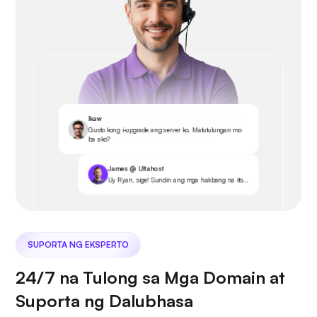
Ikaw
Gusto kong i-upgrade ang server ko. Matutulungan mo
ba ako?
James @ Ultahost
Uy Ryan, sige! Sundin ang mga hakbang na ito...
SUPORTA NG EKSPERTO
24/7 na Tulong sa Mga Domain at
Suporta ng Dalubhasa