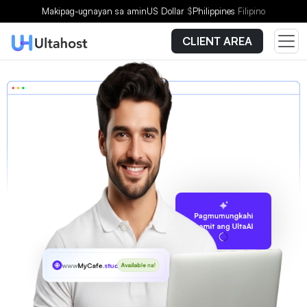
Makipag-ugnayan sa amin
US Dollar
$
Philippines
Filipino
CLIENT AREA
Pagmumungkahi
gamit ang UltaAI
www
MyCafe
.studio
Available na!