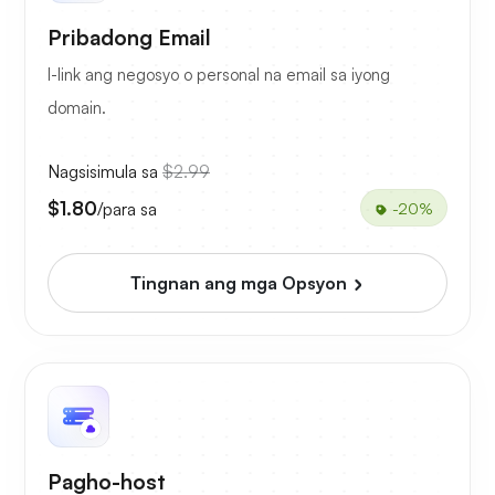
Pribadong Email
I-link ang negosyo o personal na email sa iyong
domain.
Nagsisimula sa
$2.99
$1.80
/para sa
-20%
Tingnan ang mga Opsyon
Pagho-host