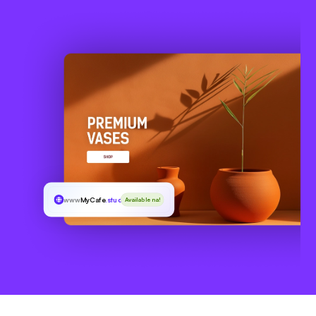
www
MyCafe
.studio
Available na!