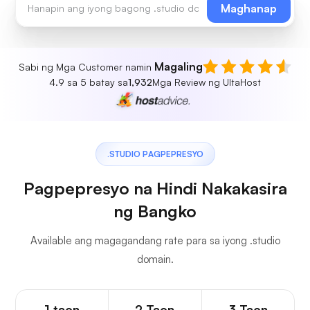
Maghanap
Magaling
Sabi ng Mga Customer namin
4.9 sa 5 batay sa
1,932
Mga Review ng UltaHost
.STUDIO PAGPEPRESYO
Pagpepresyo na Hindi Nakakasira
ng Bangko
Available ang magagandang rate para sa iyong .studio
domain.
1 taon
2 Taon
3 Taon