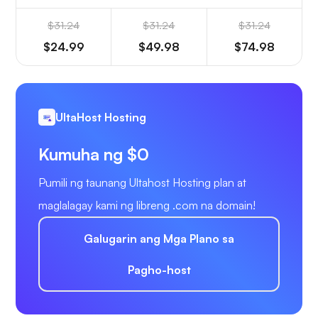
$31.24
$31.24
$31.24
$24.99
$49.98
$74.98
UltaHost Hosting
Kumuha ng $0
Pumili ng taunang Ultahost Hosting plan at
maglalagay kami ng libreng .com na domain!
Galugarin ang Mga Plano sa
Pagho-host