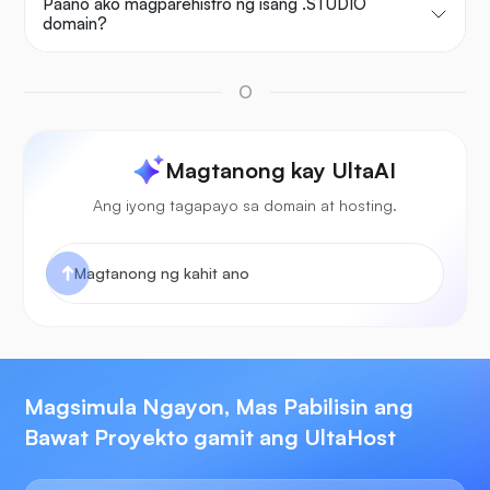
Paano ako magparehistro ng isang .STUDIO
domain?
O
Magtanong kay UltaAI
Ang iyong tagapayo sa domain at hosting.
Magsimula Ngayon, Mas Pabilisin ang
Bawat Proyekto gamit ang UltaHost