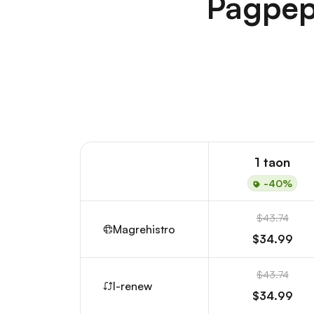
Pagpep
1 taon
-40%
$43.74
Magrehistro
$34.99
$43.74
I-renew
$34.99