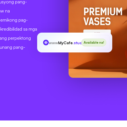
tusyong pang-
aw na
ademikong pag-
t kredibilidad sa mga
sang perpektong
www
MyCafe
.study
Available na!
kunang pang-