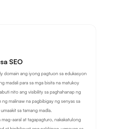
 sa SEO
udy domain ang iyong pagtuon sa edukasyon
ng madali para sa mga bisita na matukoy
buti nito ang visibility sa paghahanap ng
n ng malinaw na pagbibigay ng senyas sa
a umaakit sa tamang madla.
 mag-aaral at tagapagturo, nakakatulong
ad at hinihikayat ang pakikipag-ugnayan sa