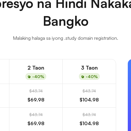
resyo na Hindi Nakaka
Bangko
Malaking halaga sa iyong .study domain registration.
2 Taon
3 Taon
-40%
-40%
$43.74
$43.74
$69.98
$104.98
$43.74
$43.74
$69.98
$104.98