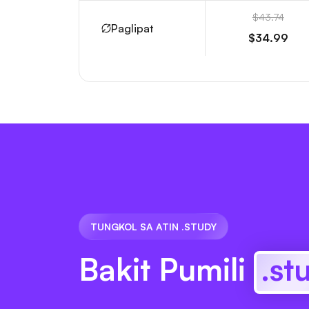
$43.74
Paglipat
$34.99
TUNGKOL SA ATIN .STUDY
Bakit Pumili
.st