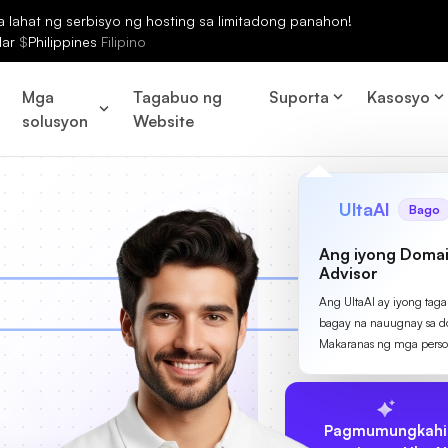
lahat ng serbisyo ng hosting sa limitadong panahon!
lar
$
Philippines
Filipino
Mga
Tagabuo ng
Suporta
Kasosyo
solusyon
Website
UltaAI
Bago
Ang iyong Domai
Advisor
Ang UltaAI ay iyong tag
bagay na nauugnay sa d
Makaranas ng mga perso
Pagmumungkahi