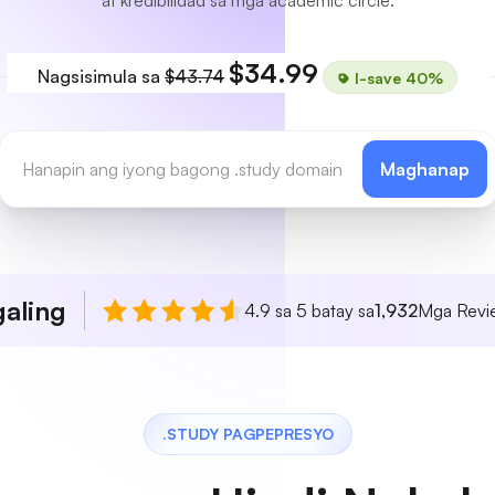
at kredibilidad sa mga academic circle.
$34.99
Nagsisimula sa
$43.74
I-save 40%
Maghanap
aling
4.9 sa 5 batay sa
1,932
Mga Revie
.STUDY PAGPEPRESYO