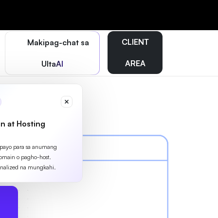
CLIENT
Makipag-chat sa
AREA
UltaAI
n at Hosting
apayo para sa anumang
omain o pagho-host.
nalized na mungkahi.