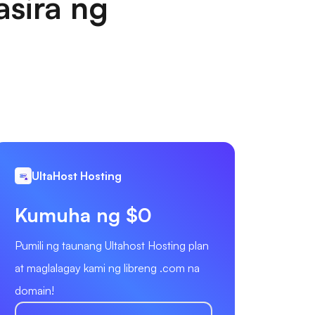
sira ng
UltaHost Hosting
Kumuha ng $0
Pumili ng taunang Ultahost Hosting plan
at maglalagay kami ng libreng .com na
domain!