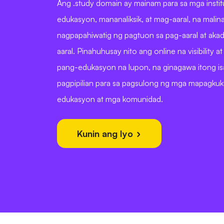
Ang .study domain ay mainam para sa mga insti
edukasyon, mananaliksik, at mag-aaral, na malin
nagpapahiwatig ng pagtuon sa pag-aaral at ak
aaral. Pinahuhusay nito ang online na visibility a
pang-edukasyon na lupon, na ginagawa itong i
pagpipilian para sa pagsulong ng mga mapagku
edukasyon at mga komunidad.
Kunin ang Iyo