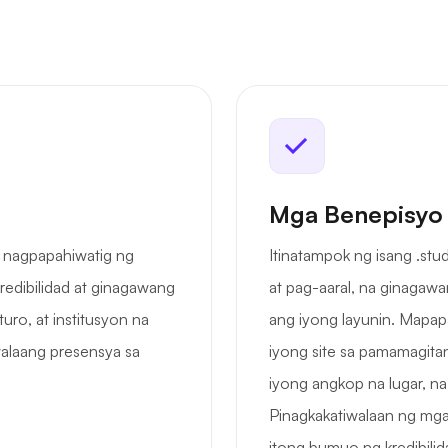
Mga Benepisyo
a nagpapahiwatig ng
Itinatampok ng isang .st
redibilidad at ginagawang
at pag-aaral, na ginagawa
uro, at institusyon na
ang iyong layunin. Mapapa
alaang presensya sa
iyong site sa pamamagita
iyong angkop na lugar, n
Pinagkakatiwalaan ng mga
itong bumuo ng kredibilid