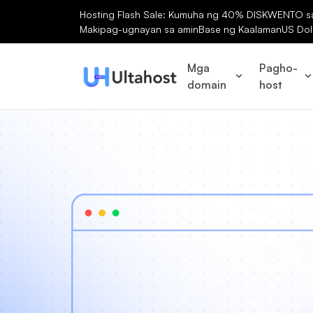
Hosting Flash Sale: Kumuha ng 40% DISKWENTO sa 
Makipag-ugnayan sa amin
Base ng Kaalaman
US Dol
Mga
Pagho-
domain
host