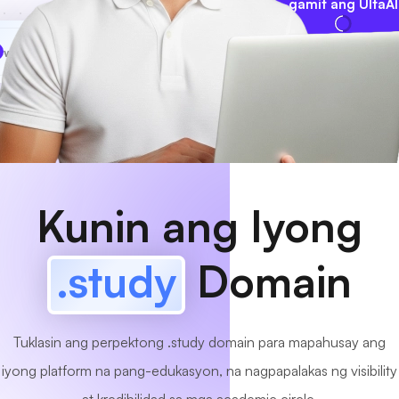
gamit ang UltaAI
www
MyCafe
.study
Available na!
Kunin ang Iyong
.study
Domain
Tuklasin ang perpektong .study domain para mapahusay ang
iyong platform na pang-edukasyon, na nagpapalakas ng visibility