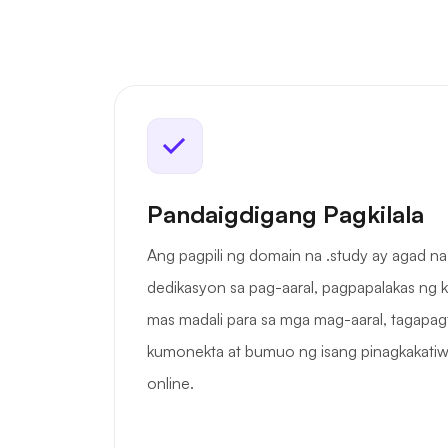
Pandaigdigang Pagkilala
Ang pagpili ng domain na .study ay agad n
dedikasyon sa pag-aaral, pagpapalakas ng k
mas madali para sa mga mag-aaral, tagapagt
kumonekta at bumuo ng isang pinagkakatiw
online.