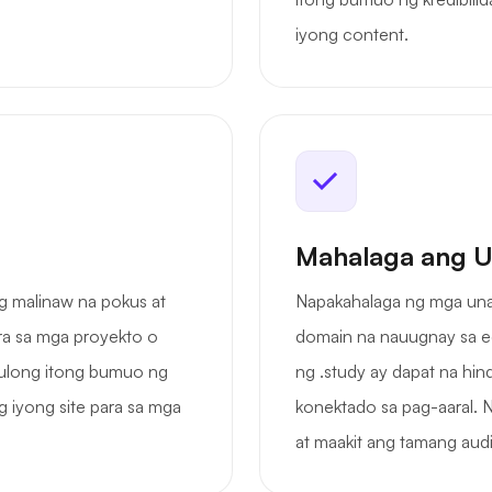
iyong content.
Mahalaga ang U
g malinaw na pokus at
Napakahalaga ng mga unan
ra sa mga proyekto o
domain na nauugnay sa e
ulong itong bumuo ng
ng .study ay dapat na hind
 iyong site para sa mga
konektado sa pag-aaral. 
at maakit ang tamang aud