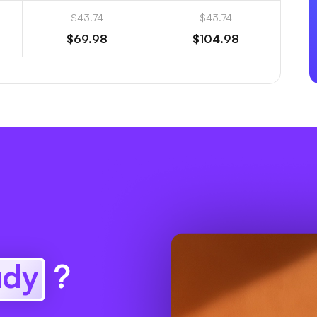
$43.74
$43.74
$69.98
$104.98
udy
?