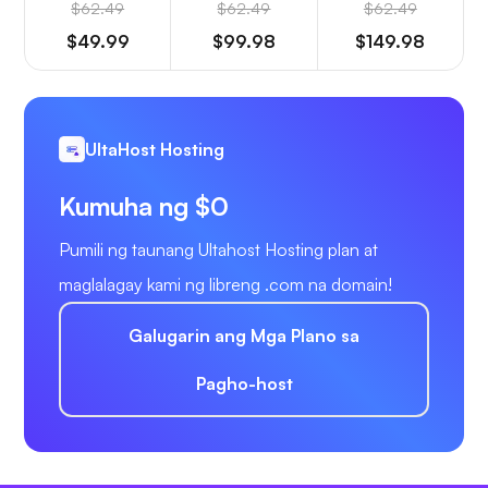
$62.49
$62.49
$62.49
$49.99
$99.98
$149.98
UltaHost Hosting
Kumuha ng $0
Pumili ng taunang Ultahost Hosting plan at
maglalagay kami ng libreng .com na domain!
Galugarin ang Mga Plano sa
Pagho-host