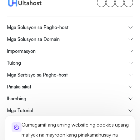
Mga Solusyon sa Pagho-host
Mga Solusyon sa Domain
Impormasyon
Tulong
Mga Serbisyo sa Pagho-host
Pinaka sikat
Ihambing
Mga Tutorial
Gumagamit ang aming website ng cookies upang
Tungkol sa atin
Patakaran sa Pagkansela at Pag-refund
matiyak na mayroon kang pinakamahusay na
Mga Tuntunin at Kundisyon
Patakaran sa Privacy
Legal
Sitemap