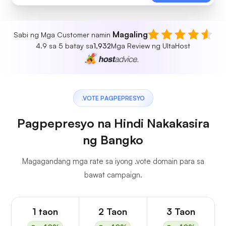
Magaling
Sabi ng Mga Customer namin
4.9 sa 5 batay sa
1,932
Mga Review ng UltaHost
.VOTE PAGPEPRESYO
Pagpepresyo na Hindi Nakakasira
ng Bangko
Magagandang mga rate sa iyong .vote domain para sa
bawat campaign.
1 taon
2 Taon
3 Taon