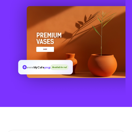
www
MyCafe
.yoga
Available na!