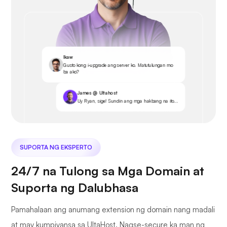
Ikaw
Gusto kong i-upgrade ang server ko. Matutulungan mo
ba ako?
James @ Ultahost
Uy Ryan, sige! Sundin ang mga hakbang na ito...
SUPORTA NG EKSPERTO
24/7 na Tulong sa Mga Domain at
Suporta ng Dalubhasa
Pamahalaan ang anumang extension ng domain nang madali
at may kumpiyansa sa UltaHost. Nagse-secure ka man ng