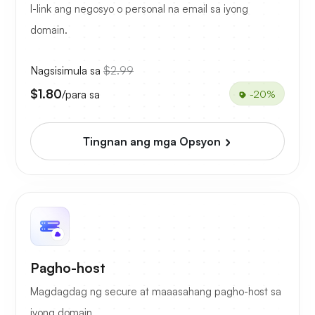
I-link ang negosyo o personal na email sa iyong
domain.
Nagsisimula sa
$2.99
$1.80
/para sa
-20%
Tingnan ang mga Opsyon
Pagho-host
Magdagdag ng secure at maaasahang pagho-host sa
iyong domain.