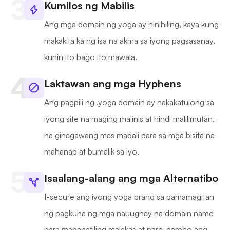
Kumilos ng Mabilis
Ang mga domain ng yoga ay hinihiling, kaya kung
makakita ka ng isa na akma sa iyong pagsasanay,
kunin ito bago ito mawala.
Laktawan ang mga Hyphens
Ang pagpili ng .yoga domain ay nakakatulong sa
iyong site na maging malinis at hindi malilimutan,
na ginagawang mas madali para sa mga bisita na
mahanap at bumalik sa iyo.
Isaalang-alang ang mga Alternatibo
I-secure ang iyong yoga brand sa pamamagitan
ng pagkuha ng mga nauugnay na domain name
para mapanatiling malakas at pare-pareho ang