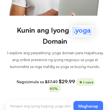
Kunin ang Iyong
.yoga
Domain
I-explore ang perpektong .yoga domain para mapahusay
ang online presence ng iyong negosyo sa yoga at
kumonekta sa mga mahilig sa yoga sa buong mundo.
$29.99
Nagsisimula sa
$37.49
I-save
40%
Maghanap