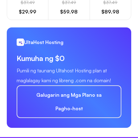
$37.49
$37.49
$37.49
$29.99
$59.98
$89.98
UltaHost Hosting
Kumuha ng $0
Pumili ng taunang Ultahost Hosting plan at
maglalagay kami ng libreng .com na domain!
Galugarin ang Mga Plano sa
Pagho-host