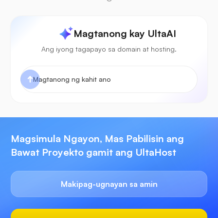
Magtanong kay UltaAI
Ang iyong tagapayo sa domain at hosting.
Magsimula Ngayon, Mas Pabilisin ang
Bawat Proyekto gamit ang UltaHost
Makipag-ugnayan sa amin