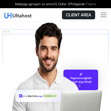
Makipag-ugnayan sa amin
US Dollar
$
Philippines
Filipino
CLIENT AREA
Pagmumungkahi
gamit ang UltaAI
www
MyCafe
.yoga
Available na!