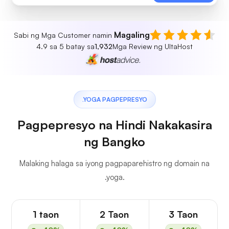
Magaling
Sabi ng Mga Customer namin
4.9 sa 5 batay sa
1,932
Mga Review ng UltaHost
.YOGA PAGPEPRESYO
Pagpepresyo na Hindi Nakakasira
ng Bangko
Malaking halaga sa iyong pagpaparehistro ng domain na
.yoga.
1 taon
2 Taon
3 Taon