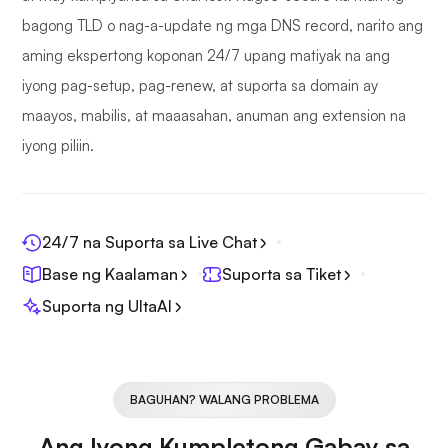
bagong TLD o nag-a-update ng mga DNS record, narito ang
aming ekspertong koponan 24/7 upang matiyak na ang
iyong pag-setup, pag-renew, at suporta sa domain ay
maayos, mabilis, at maaasahan, anuman ang extension na
iyong piliin.
24/7 na Suporta sa Live Chat
Base ng Kaalaman
Suporta sa Tiket
Suporta ng UltaAI
BAGUHAN? WALANG PROBLEMA
Ang Iyong Kumpletong Gabay sa