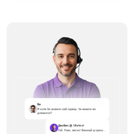
Ви
Я хотів би оновити свій сервер. Чи можете ви
допомогти?
Джеймс @ Ultahost
Гей, Раян, звісно! Виконай ці кроки...