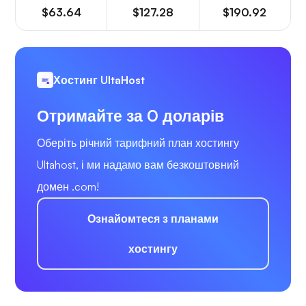
$63.64
$127.28
$190.92
Хостинг UltaHost
Отримайте за 0 доларів
Оберіть річний тарифний план хостингу
Ultahost, і ми надамо вам безкоштовний
домен .com!
Ознайомтеся з планами
хостингу