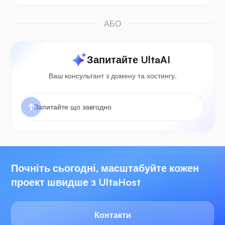
АБО
Запитайте UltaAI
Ваш консультант з домену та хостингу.
Почніть сьогодні, масштабуйте кожен
проект швидше з UltaHost
Контакти