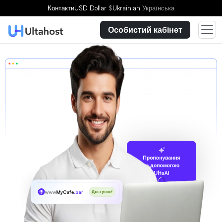
Контакти
USD Dollar
$
Ukrainian
Українська
Особистий кабінет
Пропонування
за допомогою
UltaAI
www
MyCafe
.bar
Доступно!