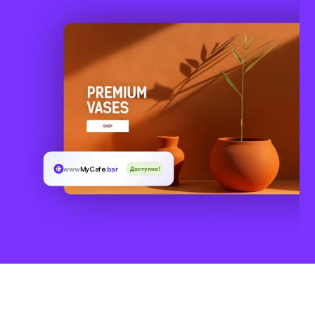
www
MyCafe
.bar
Доступно!