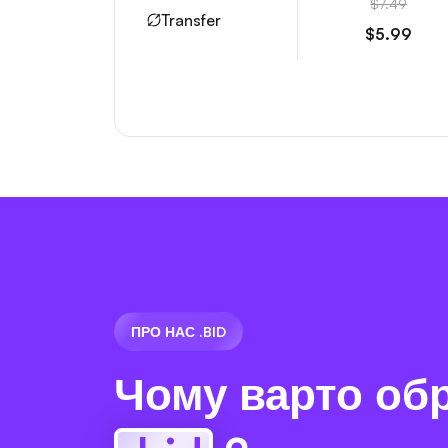
$7.49
Transfer
$5.99
ПРО НАС .BID
Чому варто об