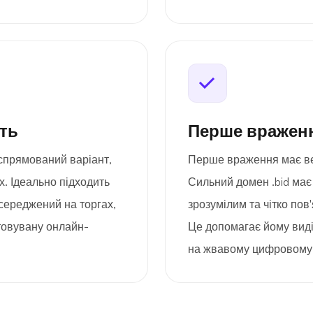
сть
Перше враженн
еспрямований варіант,
Перше враження має вел
х. Ідеально підходить
Сильний домен .bid має
зосереджений на торгах,
зрозумілим та чітко пов'
ятовувану онлайн-
Це допомагає йому виді
на жвавому цифровому 