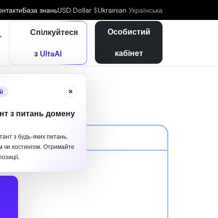
онтакти
База знань
USD Dollar
$
Ukrainian
Українська
Особистий
Спілкуйтеся
кабінет
з UltaAI
й
нт з питань домену
тант з будь-яких питань,
м чи хостингом. Отримайте
озиції.