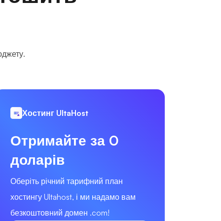
юджету.
Хостинг UltaHost
Отримайте за 0
доларів
Оберіть річний тарифний план
хостингу Ultahost, і ми надамо вам
безкоштовний домен .com!