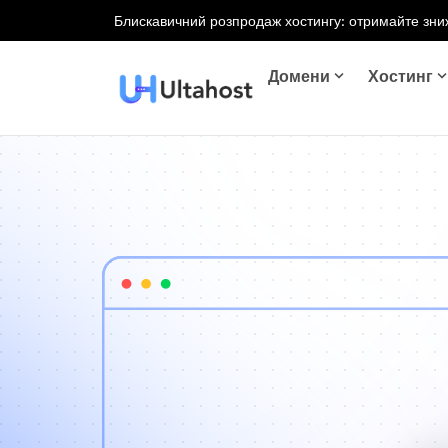
Блискавичний розпродаж хостингу: отримайте зниж
Домени
Хостинг