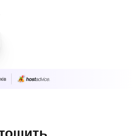
ків
стошить