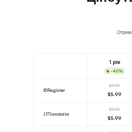
Отрима
1 рік
-40%
$7.49
Register
$5.99
$7.49
Поновити
$5.99