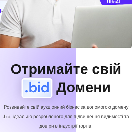
UltaAI
www
MyCafe
.bid
Доступно!
Отримайте свій
.bid
Домени
Розвивайте свій аукціонний бізнес за допомогою домену
.bid, ідеально розробленого для підвищення видимості та
довіри в індустрії торгів.