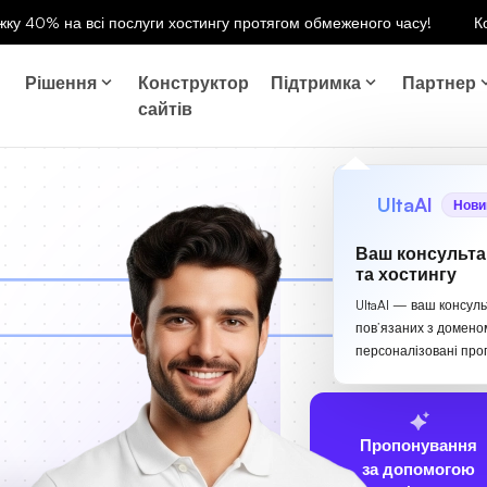
ку 40% на всі послуги хостингу протягом обмеженого часу!
К
Рішення
Конструктор
Підтримка
Партнер
сайтів
UltaAI
Нови
Ваш консульта
та хостингу
UltaAI — ваш консуль
пов’язаних з домено
персоналізовані проп
Пропонування
за допомогою