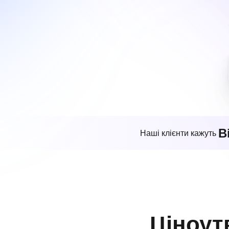
В
Наші клієнти кажуть
Ціноут