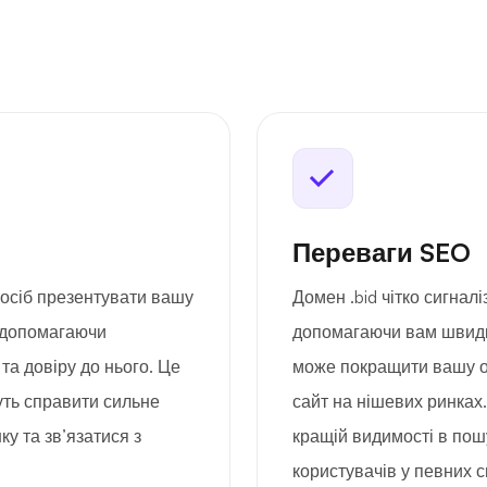
Переваги SEO
посіб презентувати вашу
Домен .bid чітко сигналі
, допомагаючи
допомагаючи вам швидко
та довіру до нього. Це
може покращити вашу о
нуть справити сильне
сайт на нішевих ринках
у та зв’язатися з
кращій видимості в пош
користувачів у певних с