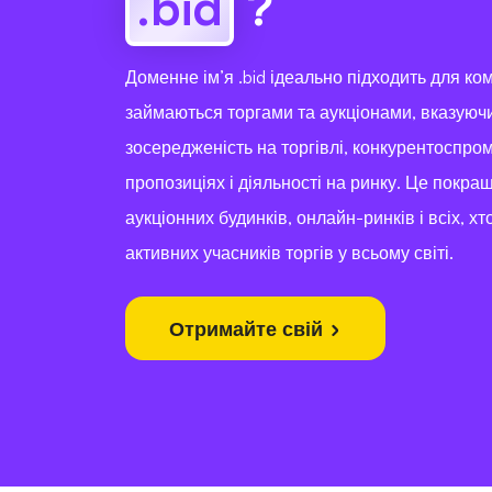
.bid
?
Доменне ім’я .bid ідеально підходить для ком
займаються торгами та аукціонами, вказуючи
зосередженість на торгівлі, конкурентоспр
пропозиціях і діяльності на ринку. Це покра
аукціонних будинків, онлайн-ринків і всіх, хт
активних учасників торгів у всьому світі.
Отримайте свій