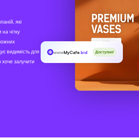
паній, які
 на чітку
оможних
щує видимість для
www
MyCafe
.bid
Доступно!
о хоче залучити