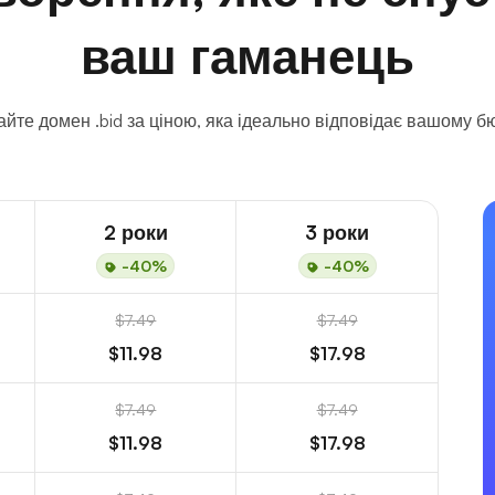
ваш гаманець
йте домен .bid за ціною, яка ідеально відповідає вашому б
2 роки
3 роки
-40%
-40%
$7.49
$7.49
$11.98
$17.98
$7.49
$7.49
$11.98
$17.98