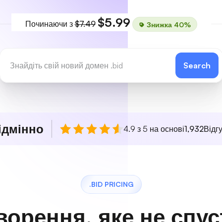
$5.99
Починаючи з
$7.49
Знижка 40%
Search
ідмінно
4.9 з 5 на основі
1,932
Відгу
.BID PRICING
ворення, яке не спу