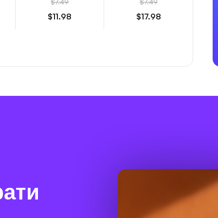
$7.49
$7.49
$11.98
$17.98
рати