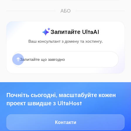
АБО
Запитайте UltaAI
Ваш консультант з домену та хостингу.
Почніть сьогодні, масштабуйте кожен
проект швидше з UltaHost
Контакти