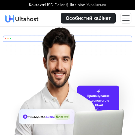
Контакти
USD Dollar
$
Ukrainian
Українська
Особистий кабінет
Пропонування
за допомогою
UltaAI
www
MyCafe
.business
Доступно!