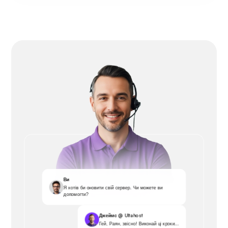
Ви
Я хотів би оновити свій сервер. Чи можете ви
допомогти?
Джеймс @ Ultahost
Гей, Раян, звісно! Виконай ці кроки...