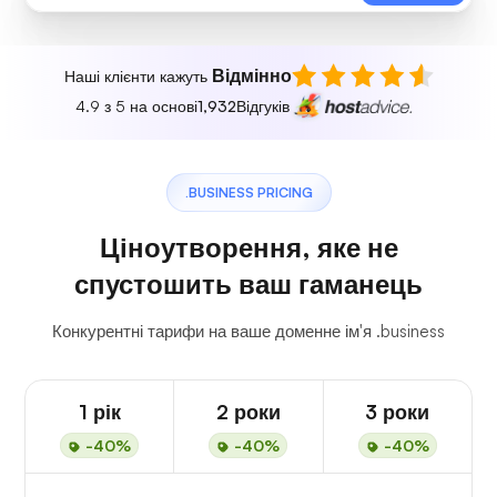
Відмінно
Наші клієнти кажуть
4.9 з 5 на основі
1,932
Відгуків
.BUSINESS PRICING
Ціноутворення, яке не
спустошить ваш гаманець
Конкурентні тарифи на ваше доменне ім'я .business
1 рік
2 роки
3 роки
-40%
-40%
-40%