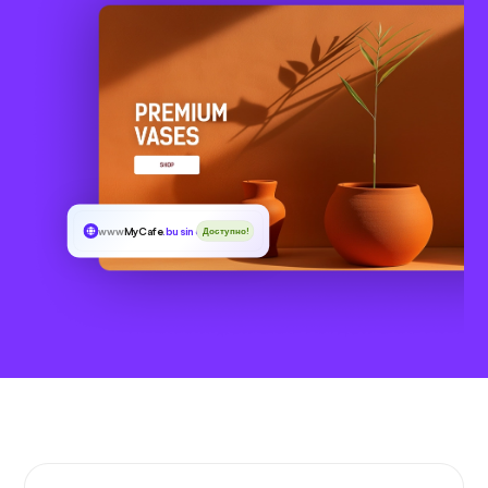
www
MyCafe
.business
Доступно!