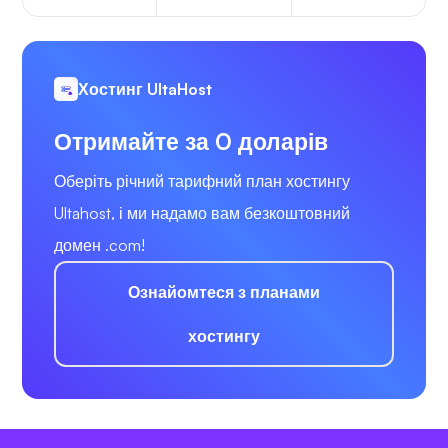
Хостинг UltaHost
Отримайте за 0 доларів
Оберіть річний тарифний план хостингу
Ultahost, і ми надамо вам безкоштовний
домен .com!
Ознайомтеся з планами
хостингу