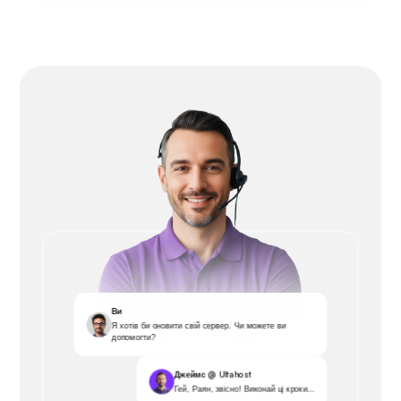
Ви
Я хотів би оновити свій сервер. Чи можете ви
допомогти?
Джеймс @ Ultahost
Гей, Раян, звісно! Виконай ці кроки...