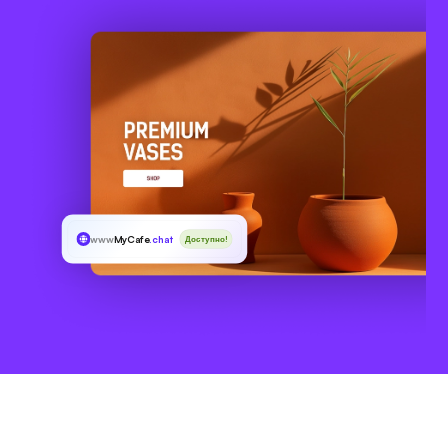
www
MyCafe
.chat
Доступно!