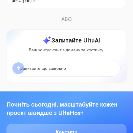
реєстрації?
АБО
Запитайте UltaAI
Ваш консультант з домену та хостингу.
Почніть сьогодні, масштабуйте кожен
проект швидше з UltaHost
Контакти