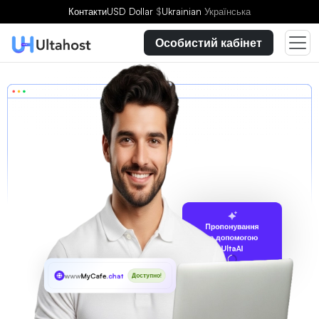
Контакти
USD Dollar
$
Ukrainian
Українська
Особистий кабінет
Пропонування
за допомогою
UltaAI
www
MyCafe
.chat
Доступно!