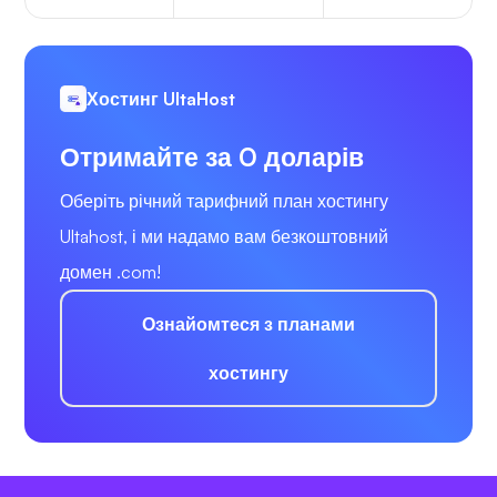
Хостинг UltaHost
Отримайте за 0 доларів
Оберіть річний тарифний план хостингу
Ultahost, і ми надамо вам безкоштовний
домен .com!
Ознайомтеся з планами
хостингу