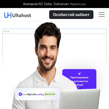
Контакти
USD Dollar
$
Ukrainian
Українська
Особистий кабінет
Пропонування
за допомогою
UltaAI
www
MyCafe
.college
Доступно!