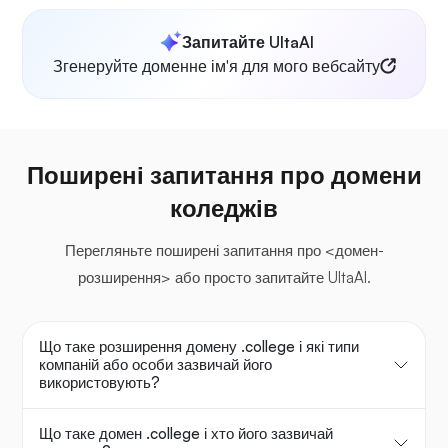
Запитайте UltaAI
Згенеруйте доменне ім'я для мого вебсайту
Поширені запитання про домени
коледжів
Перегляньте поширені запитання про <домен-
розширення> або просто запитайте UltaAI.
Що таке розширення домену .college і які типи
компаній або особи зазвичай його
використовують?
Що таке домен .college і хто його зазвичай