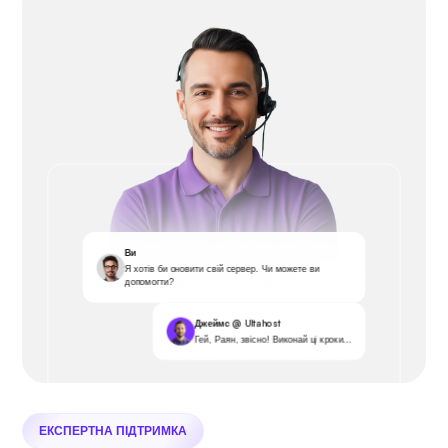
Ви
Я хотів би оновити свій сервер. Чи можете ви
допомогти?
Джеймс @ Ultahost
Гей, Раян, звісно! Виконай ці кроки...
ЕКСПЕРТНА ПІДТРИМКА