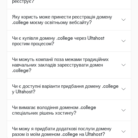
реєструє?
Яку користь може принести реєстрація домену
.college моєму освітньому вебсайту?
Чи є купівля домену .college через Ultahost
простим процесом?
Чи можуть компанії поза межами традиційних
навчальних закладів зареєструвати домен
.college?
Чи є доступні варіанти придбання домену .college
у Ultahost?
Чи вимагає володіння доменом .college
спеціальних рішень хостингу?
Чи можу я придбати додаткові послуги домену
разом із моїм доменом .college на Ultahost?