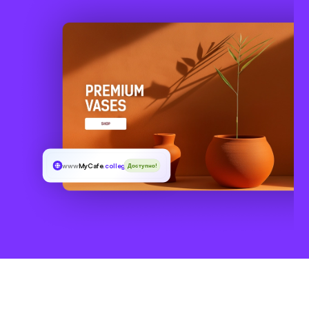
www
MyCafe
.college
Доступно!