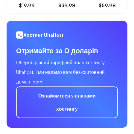
$19.99
$39.98
$59.98
Хостинг UltaHost
Отримайте за 0 доларів
Оберіть річний тарифний план хостингу
Ultahost, і ми надамо вам безкоштовний
домен .com!
Ознайомтеся з планами
хостингу