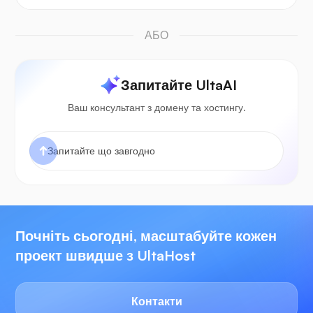
АБО
Запитайте UltaAI
Ваш консультант з домену та хостингу.
Почніть сьогодні, масштабуйте кожен
проект швидше з UltaHost
Контакти