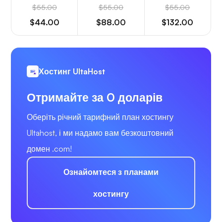
$55.00
$55.00
$55.00
$44.00
$88.00
$132.00
Хостинг UltaHost
Отримайте за 0 доларів
Оберіть річний тарифний план хостингу
Ultahost, і ми надамо вам безкоштовний
домен .com!
Ознайомтеся з планами
хостингу