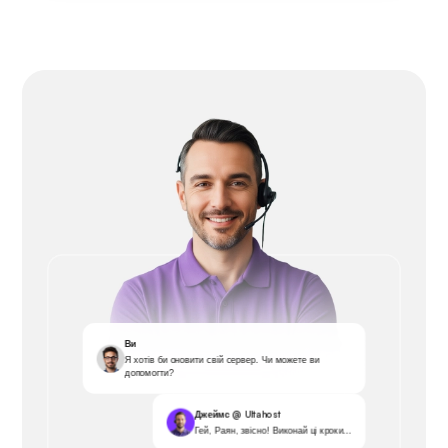
Ви
Я хотів би оновити свій сервер. Чи можете ви
допомогти?
Джеймс @ Ultahost
Гей, Раян, звісно! Виконай ці кроки...