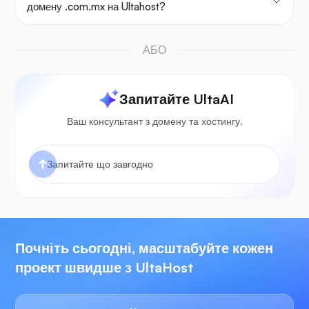
домену .com.mx на Ultahost?
АБО
Запитайте UltaAI
Ваш консультант з домену та хостингу.
Почніть сьогодні, масштабуйте кожен
проект швидше з UltaHost