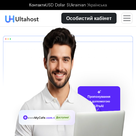
Контакти
USD Dollar
$
Ukrainian
Українська
Особистий кабінет
Пропонування
за допомогою
UltaAI
www
MyCafe
.com.mx
Доступно!