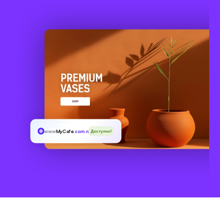
www
MyCafe
.com.mx
Доступно!