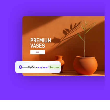
www
MyCafe
.engineering
Доступно!