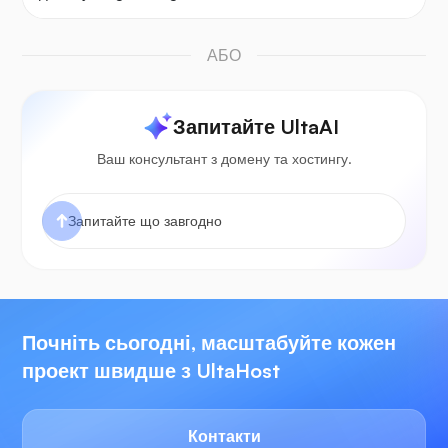
АБО
Запитайте UltaAI
Ваш консультант з домену та хостингу.
Почніть сьогодні, масштабуйте кожен
проект швидше з UltaHost
Контакти