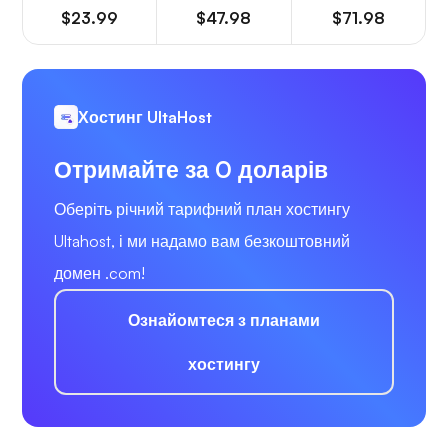
$23.99
$47.98
$71.98
Хостинг UltaHost
Отримайте за 0 доларів
Оберіть річний тарифний план хостингу
Ultahost, і ми надамо вам безкоштовний
домен .com!
Ознайомтеся з планами
хостингу