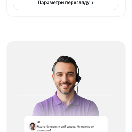
Параметри перегляду
Ви
Я хотів би оновити свій сервер. Чи можете ви
допомогти?