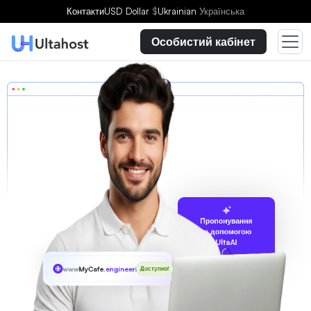
Контакти
USD Dollar
$
Ukrainian
Українська
Особистий кабінет
Пропонування
за допомогою
UltaAI
www
MyCafe
.engineering
Доступно!