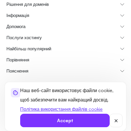
Рішення для доменів
Інформація
Допомога
Послуги хостингу
Найбільш популярний
Порівняння
Пояснення
Про нас
Політика скасування та повернення коштів
Наш веб-сайт використовує файли cookie,
Правила та умови
Політика конфіденційності
Юридичні умови
щоб забезпечити вам найкращий досвід.
Карта сайту
Політика використання файлів cookie
©2026 UltaHost - Усі права захищено
Accept