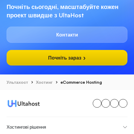
Почніть сьогодні, масштабуйте кожен
проект швидше з UltaHost
Контакти
Почніть зараз
Ультахост
Хостинг
eCommerce Hosting
Хостингові рішення