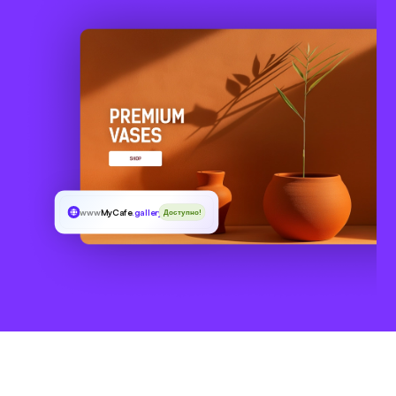
www
MyCafe
.gallery
Доступно!