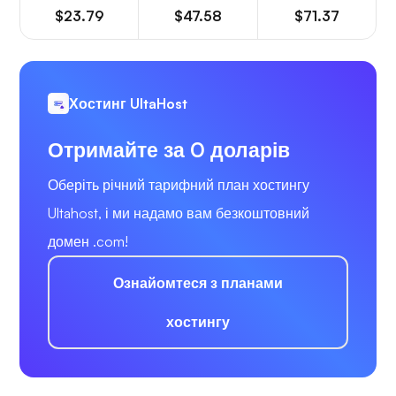
$23.79
$47.58
$71.37
Хостинг UltaHost
Отримайте за 0 доларів
Оберіть річний тарифний план хостингу
Ultahost, і ми надамо вам безкоштовний
домен .com!
Ознайомтеся з планами
хостингу