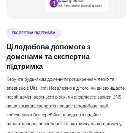
Джеймс @ Ultahost
Гей, Раян, звісно! Виконай ці кроки...
ЕКСПЕРТНА ПІДТРИМКА
Цілодобова допомога з
доменами та експертна
підтримка
Керуйте будь-яким доменним розширенням легко та
впевнено з UltaHost. Незалежно від того, чи ви захищаєте
новий домен верхнього рівня, чи оновлюєте записи DNS,
наша команда експертів працює цілодобово, щоб
забезпечити безперебійне, швидке та надійне
налаштування, поновлення та підтримку вашого домену,
незалежно від того, яке розширення ви оберете.