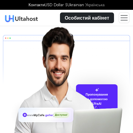
Контакти
USD Dollar
$
Ukrainian
Українська
Особистий кабінет
Пропонування
за допомогою
UltaAI
www
MyCafe
.gallery
Доступно!