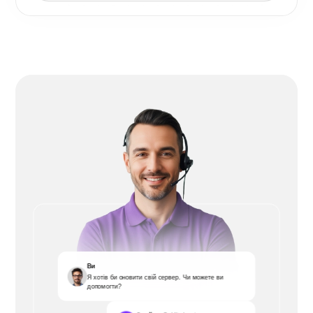
Ви
Я хотів би оновити свій сервер. Чи можете ви
допомогти?