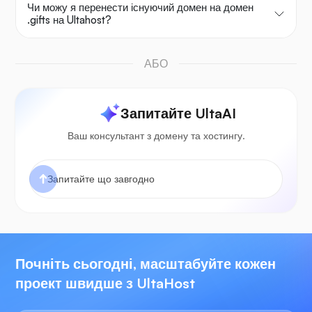
Чи можу я перенести існуючий домен на домен
.gifts на Ultahost?
АБО
Запитайте UltaAI
Ваш консультант з домену та хостингу.
Почніть сьогодні, масштабуйте кожен
проект швидше з UltaHost