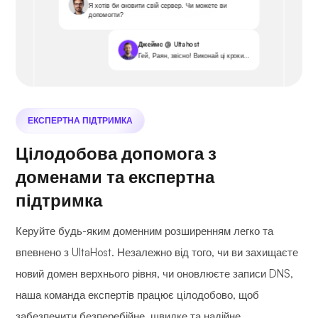
Я хотів би оновити свій сервер. Чи можете ви
допомогти?
Джеймс @ Ultahost
Гей, Раян, звісно! Виконай ці кроки...
ЕКСПЕРТНА ПІДТРИМКА
Цілодобова допомога з
доменами та експертна
підтримка
Керуйте будь-яким доменним розширенням легко та
впевнено з UltaHost. Незалежно від того, чи ви захищаєте
новий домен верхнього рівня, чи оновлюєте записи DNS,
наша команда експертів працює цілодобово, щоб
забезпечити безперебійне, швидке та надійне