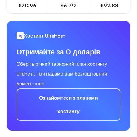
$30.96
$61.92
$92.88
Хостинг UltaHost
Отримайте за 0 доларів
Оберіть річний тарифний план хостингу
Ultahost, і ми надамо вам безкоштовний
домен .com!
Ознайомтеся з планами
хостингу