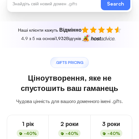
Search
Відмінно
Наші клієнти кажуть
4.9 з 5 на основі
1,932
Відгуків
.GIFTS PRICING
Ціноутворення, яке не
спустошить ваш гаманець
Чудова цінність для вашого доменного імені .gifts.
1 рік
2 роки
3 роки
-40%
-40%
-40%