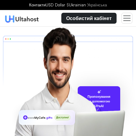
Контакти
USD Dollar
$
Ukrainian
Українська
Особистий кабінет
Пропонування
за допомогою
UltaAI
www
MyCafe
.gifts
Доступно!