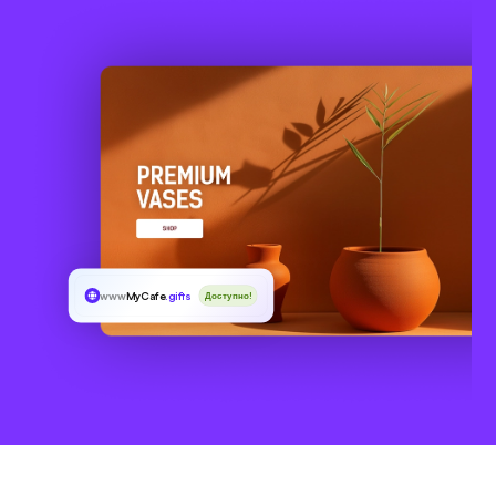
www
MyCafe
.gifts
Доступно!