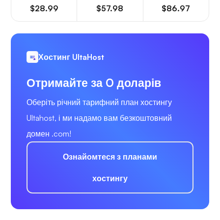
$28.99
$57.98
$86.97
Хостинг UltaHost
Отримайте за 0 доларів
Оберіть річний тарифний план хостингу
Ultahost, і ми надамо вам безкоштовний
домен .com!
Ознайомтеся з планами
хостингу