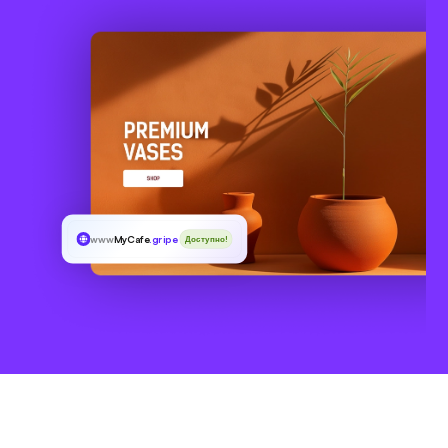
www
MyCafe
.gripe
Доступно!