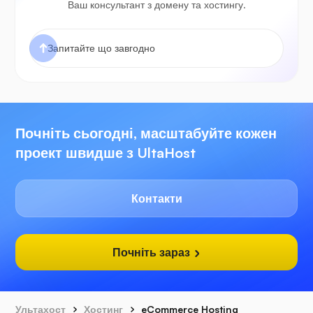
Ваш консультант з домену та хостингу.
Почніть сьогодні, масштабуйте кожен
проект швидше з UltaHost
Контакти
Почніть зараз
Ультахост
Хостинг
eCommerce Hosting