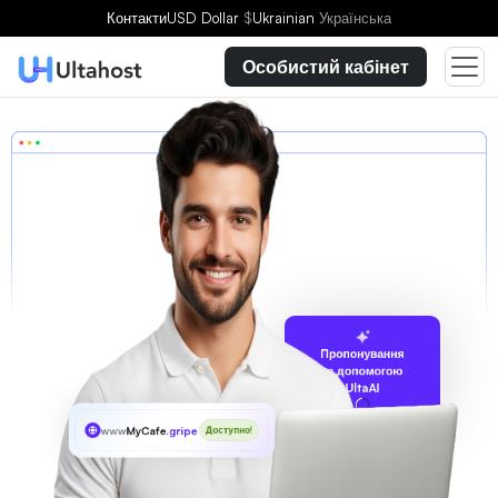
Контакти
USD Dollar
$
Ukrainian
Українська
Особистий кабінет
Пропонування
за допомогою
UltaAI
www
MyCafe
.gripe
Доступно!