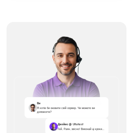
Ви
Я хотів би оновити свій сервер. Чи можете ви
допомогти?
Джеймс @ Ultahost
Гей, Раян, звісно! Виконай ці кроки...