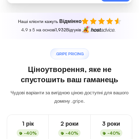
Відмінно
Наші клієнти кажуть
4.9 з 5 на основі
1,932
Відгуків
.GRIPE PRICING
Ціноутворення, яке не
спустошить ваш гаманець
Чудові варіанти за вигідною ціною доступні для вашого
домену .gripe.
1 рік
2 роки
3 роки
-40%
-40%
-40%