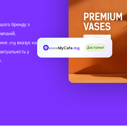
ашого бренду з
омпаній,
ння .mg вказує на
www
MyCafe
.mg
Доступно!
актуальність у
.