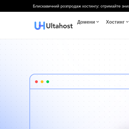
Блискавичний розпродаж хостингу: отримайте зниж
Домени
Хостинг