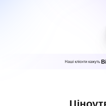
В
Наші клієнти кажуть
Ціноут