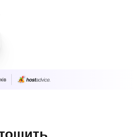
ків
стошить