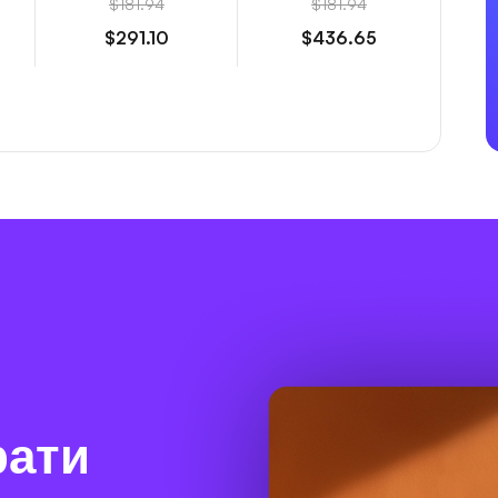
$181.94
$181.94
$291.10
$436.65
рати