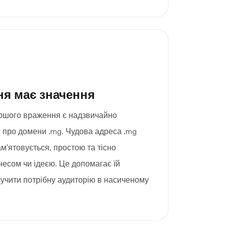
я має значення
ршого враження є надзвичайно
 про домени .mg. Чудова адреса .mg
м'ятовується, простою та тісно
несом чи ідеєю. Це допомагає їй
лучити потрібну аудиторію в насиченому