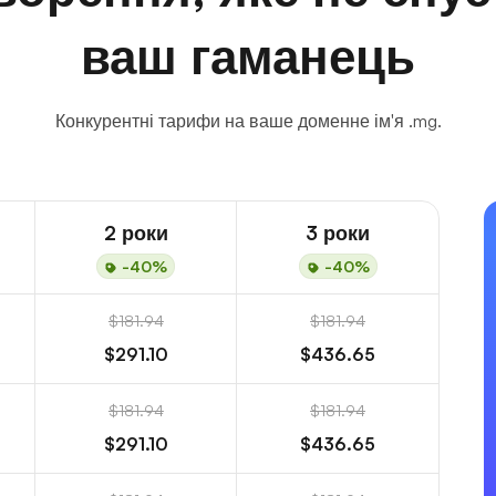
ваш гаманець
Конкурентні тарифи на ваше доменне ім'я .mg.
2 роки
3 роки
-40%
-40%
$181.94
$181.94
$291.10
$436.65
$181.94
$181.94
$291.10
$436.65