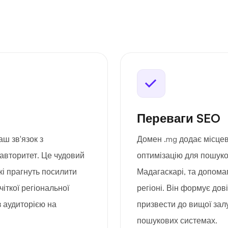
Переваги SEO
аш зв'язок з
Домен .mg додає місцев
авторитет. Це чудовий
оптимізацію для пошуко
які прагнуть посилити
Мадагаскарі, та допома
іткої регіональної
регіоні. Він формує дов
з аудиторією на
призвести до вищої зал
пошукових системах.