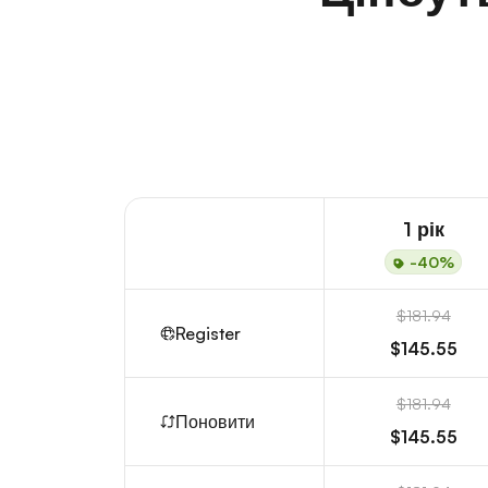
1 рік
-40%
$181.94
Register
$145.55
$181.94
Поновити
$145.55