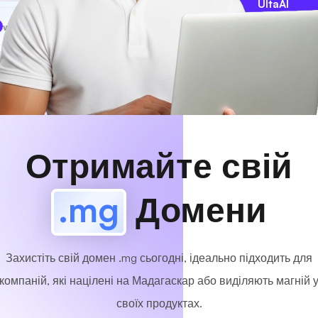
UltaAI
www
MyCafe
.mg
Доступно!
Отримайте свій
.mg
Домени
Захистіть свій домен .mg сьогодні, ідеально підходить для
компаній, які націлені на Мадагаскар або виділяють магній 
своїх продуктах.