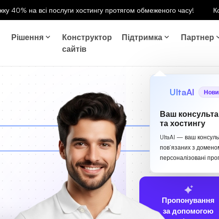
ку 40% на всі послуги хостингу протягом обмеженого часу!
К
Рішення
Конструктор
Підтримка
Партнер
сайтів
UltaAI
Нови
Ваш консульта
та хостингу
UltaAI — ваш консуль
пов’язаних з домено
персоналізовані проп
Пропонування
за допомогою