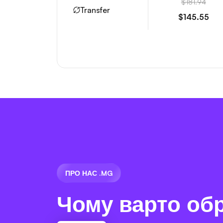
$181.94
Transfer
$145.55
ПРО НАС .MG
Чому варто об