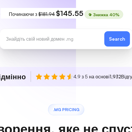
$145.55
Починаючи з
$181.94
Знижка 40%
Search
ідмінно
4.9 з 5 на основі
1,932
Відгу
.MG PRICING
ворення, яке не спу