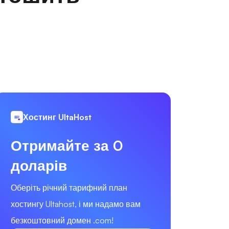
Хостинг UltaHost
Отримайте за 0
доларів
Оберіть річний тарифний план
хостингу Ultahost, і ми надамо вам
безкоштовний домен .com!