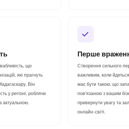
сть
Перше враженн
вабливість, що
Створення сильного пе
ізацій, які прагнуть
важливим, коли йдеться
Мадагаскару. Він
має бути такою, що запа
сть у регіоні, роблячи
пов'язаною з вашим біз
а актуальною.
привернути увагу та за
онлайн-світі.