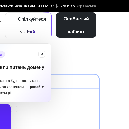
онтакти
База знань
USD Dollar
$
Ukrainian
Українська
Особистий
Спілкуйтеся
кабінет
з UltaAI
й
нт з питань домену
тант з будь-яких питань,
м чи хостингом. Отримайте
озиції.