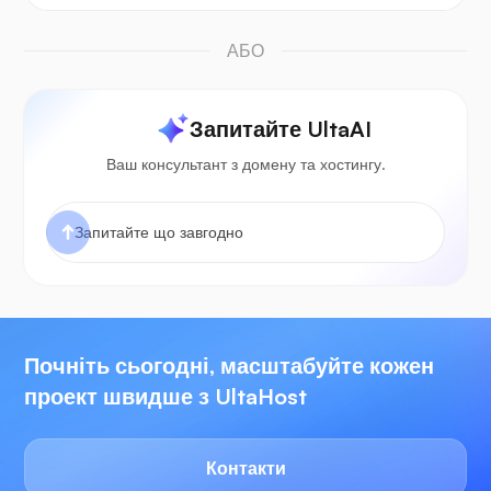
АБО
Запитайте UltaAI
Ваш консультант з домену та хостингу.
Почніть сьогодні, масштабуйте кожен
проект швидше з UltaHost
Контакти