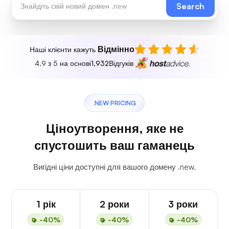
Search
Відмінно
Наші клієнти кажуть
4.9 з 5 на основі
1,932
Відгуків
.NEW PRICING
Ціноутворення, яке не
спустошить ваш гаманець
Вигідні ціни доступні для вашого домену .new.
1 рік
2 роки
3 роки
-40%
-40%
-40%