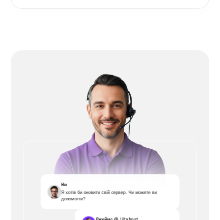
Ви
Я хотів би оновити свій сервер. Чи можете ви
допомогти?
Джеймс @ Ultahost