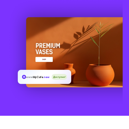
www
MyCafe
.new
Доступно!