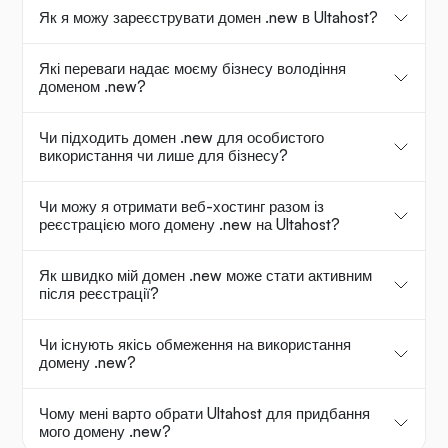
Як я можу зареєструвати домен .new в Ultahost?
Які переваги надає моєму бізнесу володіння
доменом .new?
Чи підходить домен .new для особистого
використання чи лише для бізнесу?
Чи можу я отримати веб-хостинг разом із
реєстрацією мого домену .new на Ultahost?
Як швидко мій домен .new може стати активним
після реєстрації?
Чи існують якісь обмеження на використання
домену .new?
Чому мені варто обрати Ultahost для придбання
мого домену .new?