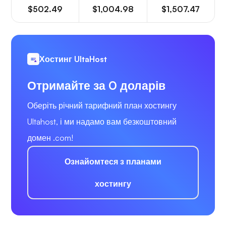
$502.49
$1,004.98
$1,507.47
Хостинг UltaHost
Отримайте за 0 доларів
Оберіть річний тарифний план хостингу
Ultahost, і ми надамо вам безкоштовний
домен .com!
Ознайомтеся з планами
хостингу