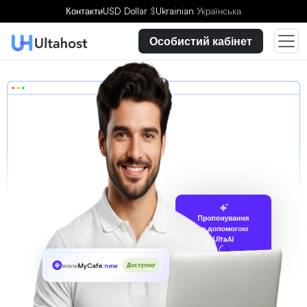
Контакти
USD Dollar
$
Ukrainian
Українська
Особистий кабінет
Пропонування
за допомогою
UltaAI
www
MyCafe
.new
Доступно!