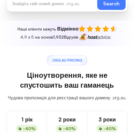
Search
Відмінно
Наші клієнти кажуть
4.9 з 5 на основі
1,932
Відгуків
.ORG.AU PRICING
Ціноутворення, яке не
спустошить ваш гаманець
Чудова пропозиція для реєстрації вашого домену .org.au.
1 рік
2 роки
3 роки
-40%
-40%
-40%