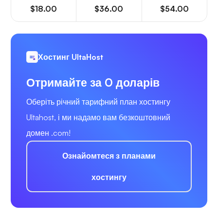
$18.00
$36.00
$54.00
Хостинг UltaHost
Отримайте за 0 доларів
Оберіть річний тарифний план хостингу
Ultahost, і ми надамо вам безкоштовний
домен .com!
Ознайомтеся з планами
хостингу