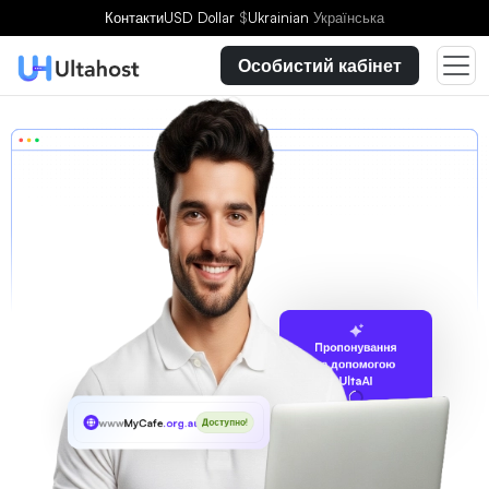
Контакти
USD Dollar
$
Ukrainian
Українська
Особистий кабінет
Пропонування
за допомогою
UltaAI
www
MyCafe
.org.au
Доступно!