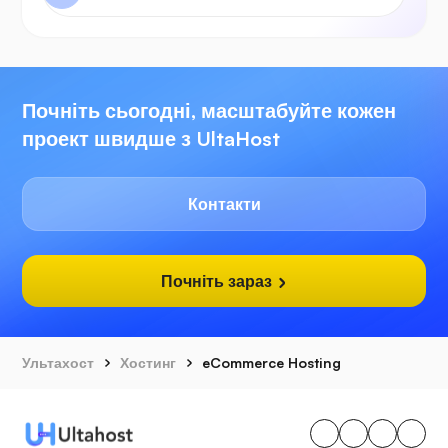
Почніть сьогодні, масштабуйте кожен
проект швидше з UltaHost
Контакти
Почніть зараз
Ультахост
Хостинг
eCommerce Hosting