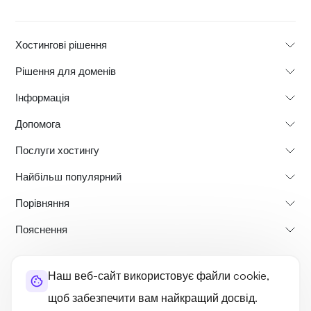
Хостингові рішення
Рішення для доменів
Інформація
Допомога
Послуги хостингу
Найбільш популярний
Порівняння
Пояснення
Про нас
Політика скасування та повернення коштів
Наш веб-сайт використовує файли cookie,
Правила та умови
Політика конфіденційності
Юридичні умови
щоб забезпечити вам найкращий досвід.
Карта сайту