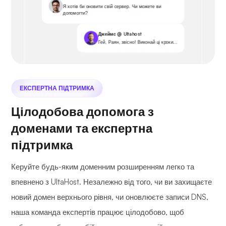
Я хотів би оновити свій сервер. Чи можете ви
допомогти?
Джеймс @ Ultahost
Гей, Раян, звісно! Виконай ці кроки...
ЕКСПЕРТНА ПІДТРИМКА
Цілодобова допомога з
доменами та експертна
підтримка
Керуйте будь-яким доменним розширенням легко та
впевнено з UltaHost. Незалежно від того, чи ви захищаєте
новий домен верхнього рівня, чи оновлюєте записи DNS,
наша команда експертів працює цілодобово, щоб