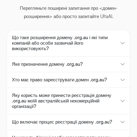
Перегляньте поширені запитання про <домен-
розширення> або просто запитайте UltaAI.
Що таке розширення домену .org.au і які типи
компаній або особи зазвичай його
використовують?
Яке призначення домену .org.au?
Хто має право зареєструвати домен .org.au?
Яку користь може принести реєстрація домену
.org.au моїй австралійській некомерційній
організації?
Що включає процес реєстрації домену .org.au?