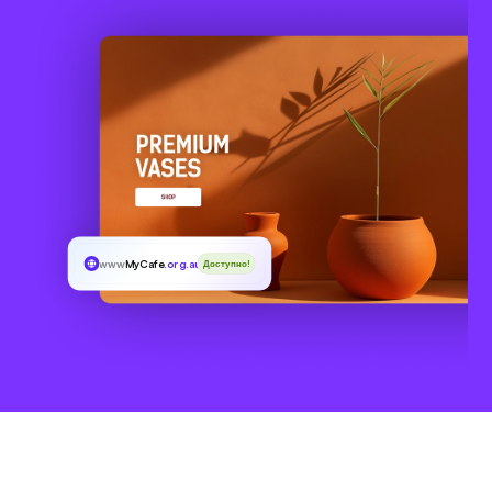
www
MyCafe
.org.au
Доступно!