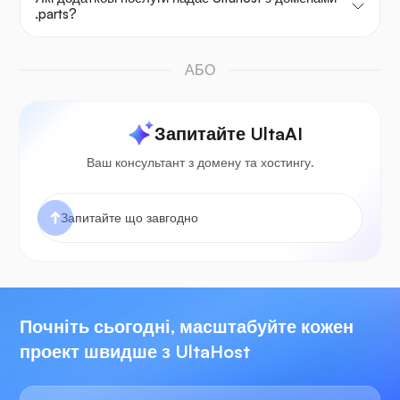
.parts?
АБО
Запитайте UltaAI
Ваш консультант з домену та хостингу.
Почніть сьогодні, масштабуйте кожен
проект швидше з UltaHost