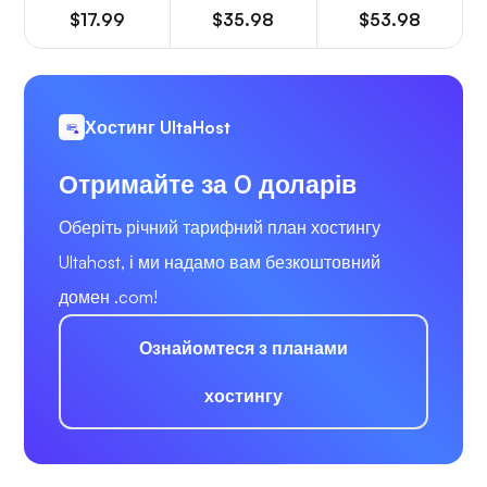
$17.99
$35.98
$53.98
Хостинг UltaHost
Отримайте за 0 доларів
Оберіть річний тарифний план хостингу
Ultahost, і ми надамо вам безкоштовний
домен .com!
Ознайомтеся з планами
хостингу