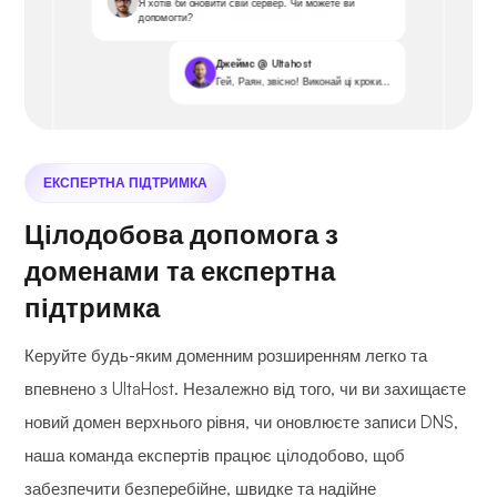
Я хотів би оновити свій сервер. Чи можете ви
допомогти?
Джеймс @ Ultahost
Гей, Раян, звісно! Виконай ці кроки...
ЕКСПЕРТНА ПІДТРИМКА
Цілодобова допомога з
доменами та експертна
підтримка
Керуйте будь-яким доменним розширенням легко та
впевнено з UltaHost. Незалежно від того, чи ви захищаєте
новий домен верхнього рівня, чи оновлюєте записи DNS,
наша команда експертів працює цілодобово, щоб
забезпечити безперебійне, швидке та надійне