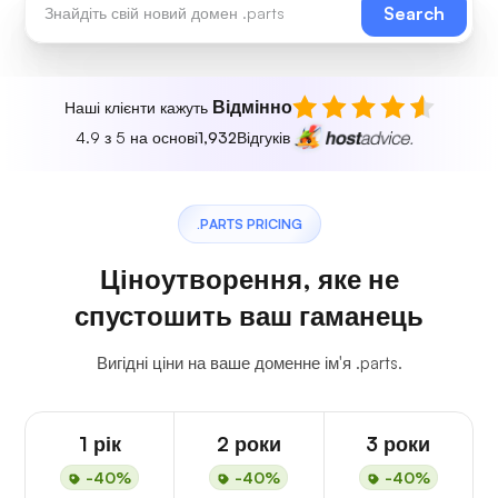
Search
Відмінно
Наші клієнти кажуть
4.9 з 5 на основі
1,932
Відгуків
.PARTS PRICING
Ціноутворення, яке не
спустошить ваш гаманець
Вигідні ціни на ваше доменне ім'я .parts.
1 рік
2 роки
3 роки
-40%
-40%
-40%