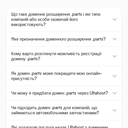
Що таке доменне розширення .parts і які типи
компаній або особи зазвичай його
використовують?
Яке призначення доменного розширення .parts?
Кому варто розглянути можливість реєстрації
домену .parts?
Як домен .parts може покращити мою онлайн-
присутність?
Чи можу я придбати домен .parts через Ultahost?
Чи підходить домен .parts для компаній, що
займаються автомобільними запчастинами?
Які додаткові послуги надає Ultahost з доменами