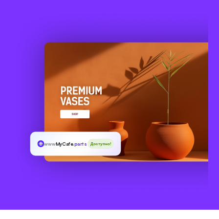
www
MyCafe
.parts
Доступно!