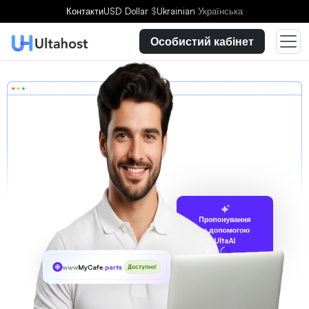
Контакти
USD Dollar
$
Ukrainian
Українська
Особистий кабінет
Пропонування
за допомогою
UltaAI
www
MyCafe
.parts
Доступно!