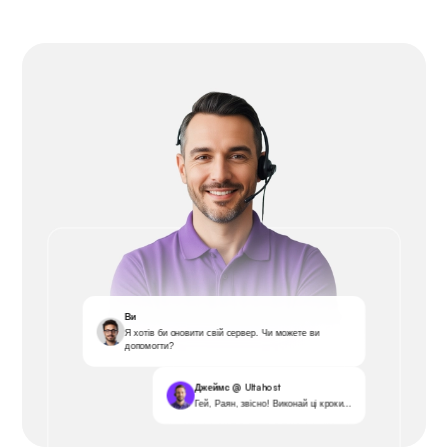
Ви
Я хотів би оновити свій сервер. Чи можете ви
допомогти?
Джеймс @ Ultahost
Гей, Раян, звісно! Виконай ці кроки...