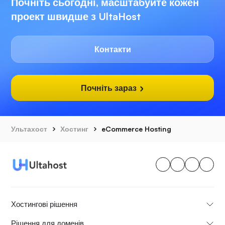
Почніть сьогодні, масштабуйте кожен
проект швидше з UltaHost
Контакти
Почніть зараз
Ультахост
Хостинг
eCommerce Hosting
Хостингові рішення
Рішення для доменів