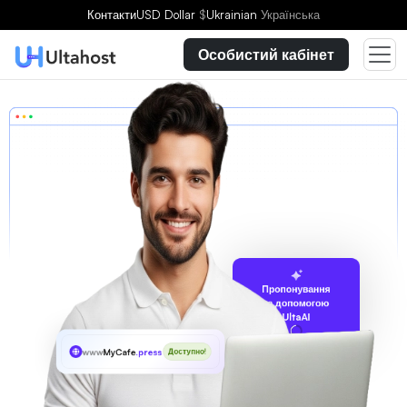
Контакти
USD Dollar
$
Ukrainian
Українська
Особистий кабінет
Пропонування
за допомогою
UltaAI
www
MyCafe
.press
Доступно!