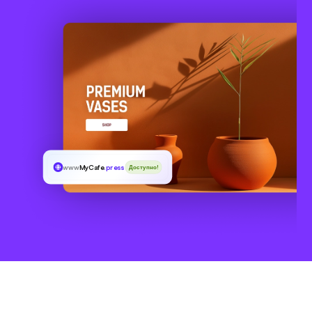
www
MyCafe
.press
Доступно!