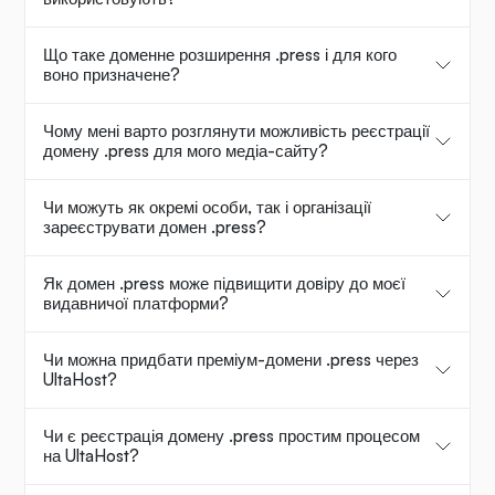
Що таке доменне розширення .press і для кого
воно призначене?
Чому мені варто розглянути можливість реєстрації
домену .press для мого медіа-сайту?
Чи можуть як окремі особи, так і організації
зареєструвати домен .press?
Як домен .press може підвищити довіру до моєї
видавничої платформи?
Чи можна придбати преміум-домени .press через
UltaHost?
Чи є реєстрація домену .press простим процесом
на UltaHost?