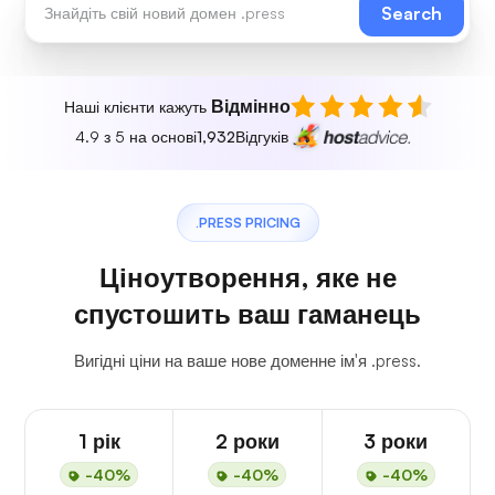
Search
Відмінно
Наші клієнти кажуть
4.9 з 5 на основі
1,932
Відгуків
.PRESS PRICING
Ціноутворення, яке не
спустошить ваш гаманець
Вигідні ціни на ваше нове доменне ім'я .press.
1 рік
2 роки
3 роки
-40%
-40%
-40%