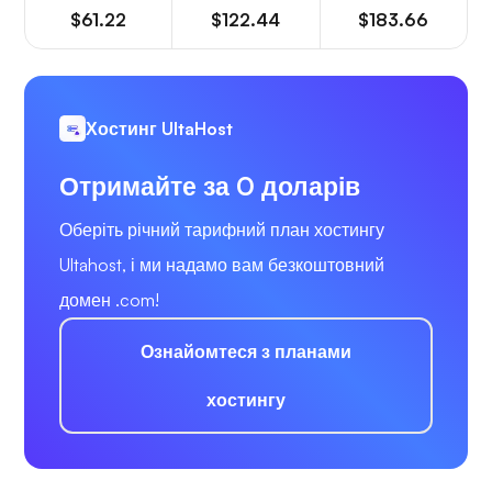
$61.22
$122.44
$183.66
Хостинг UltaHost
Отримайте за 0 доларів
Оберіть річний тарифний план хостингу
Ultahost, і ми надамо вам безкоштовний
домен .com!
Ознайомтеся з планами
хостингу