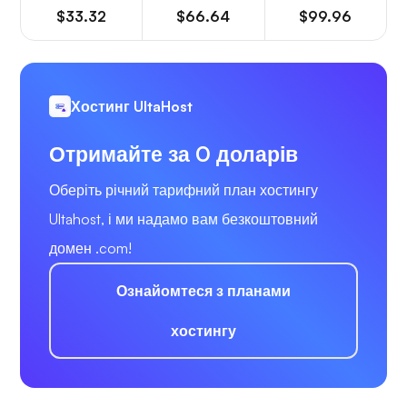
$33.32
$66.64
$99.96
Хостинг UltaHost
Отримайте за 0 доларів
Оберіть річний тарифний план хостингу
Ultahost, і ми надамо вам безкоштовний
домен .com!
Ознайомтеся з планами
хостингу