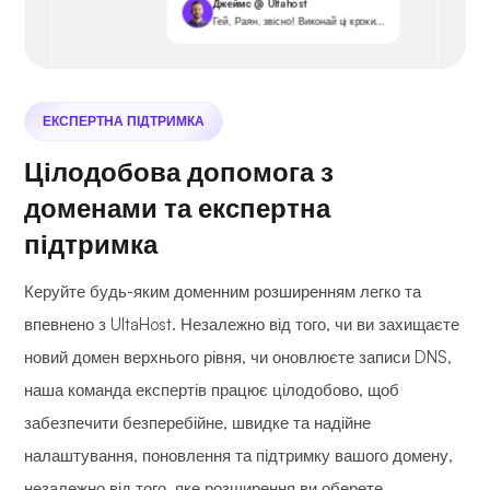
Джеймс @ Ultahost
Гей, Раян, звісно! Виконай ці кроки...
ЕКСПЕРТНА ПІДТРИМКА
Цілодобова допомога з
доменами та експертна
підтримка
Керуйте будь-яким доменним розширенням легко та
впевнено з UltaHost. Незалежно від того, чи ви захищаєте
новий домен верхнього рівня, чи оновлюєте записи DNS,
наша команда експертів працює цілодобово, щоб
забезпечити безперебійне, швидке та надійне
налаштування, поновлення та підтримку вашого домену,
незалежно від того, яке розширення ви оберете.