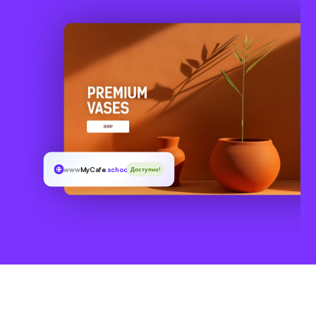
www
MyCafe
.school
Доступно!