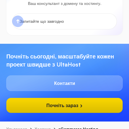
Ваш консультант з домену та хостингу.
Почніть сьогодні, масштабуйте кожен
проект швидше з UltaHost
Контакти
Почніть зараз
Ультахост
Хостинг
eCommerce Hosting