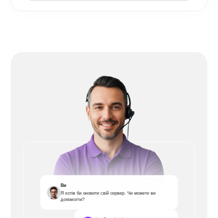
Ви
Я хотів би оновити свій сервер. Чи можете ви
допомогти?