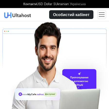
Контакти
USD Dollar
$
Ukrainian
Українська
Особистий кабінет
Пропонування
за допомогою
UltaAI
www
MyCafe
.school
Доступно!