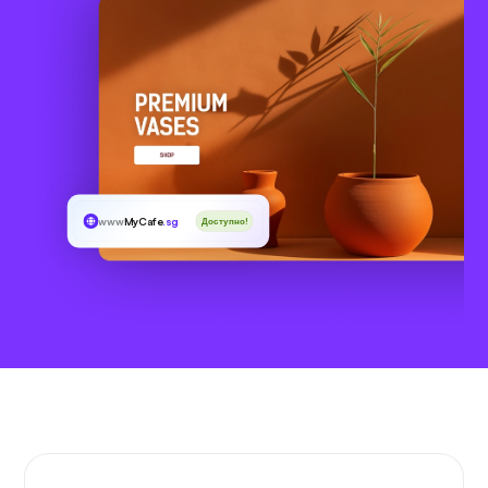
www
MyCafe
.sg
Доступно!