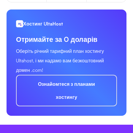
Хостинг UltaHost
Отримайте за 0 доларів
Оберіть річний тарифний план хостингу
Ultahost, і ми надамо вам безкоштовний
домен .com!
Ознайомтеся з планами
хостингу