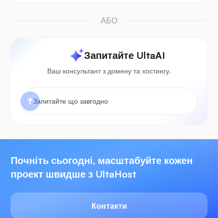
АБО
Запитайте UltaAI
Ваш консультант з домену та хостингу.
Почніть сьогодні, масштабуйте кожен
проект швидше з UltaHost
Контакти