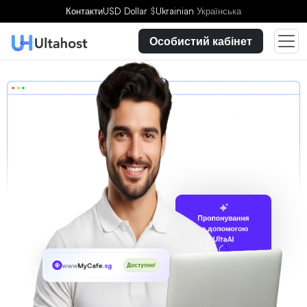
Контакти
USD Dollar
$
Ukrainian
Українська
Особистий кабінет
Пропонування
за допомогою
UltaAI
www
MyCafe
.sg
Доступно!