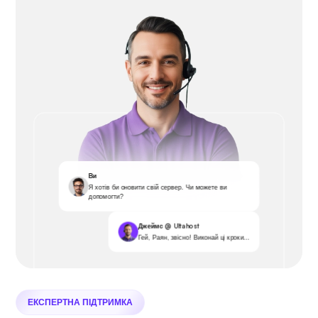
Ви
Я хотів би оновити свій сервер. Чи можете ви
допомогти?
Джеймс @ Ultahost
Гей, Раян, звісно! Виконай ці кроки...
ЕКСПЕРТНА ПІДТРИМКА