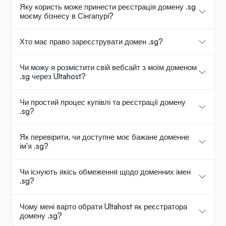
Яку користь може принести реєстрація домену .sg
моєму бізнесу в Сінгапурі?
Хто має право зареєструвати домен .sg?
Чи можу я розмістити свій вебсайт з моїм доменом
.sg через Ultahost?
Чи простий процес купівлі та реєстрації домену
.sg?
Як перевірити, чи доступне моє бажане доменне
ім'я .sg?
Чи існують якісь обмеження щодо доменних імен
.sg?
Чому мені варто обрати Ultahost як реєстратора
домену .sg?