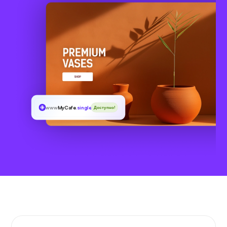
www
MyCafe
.singles
Доступно!