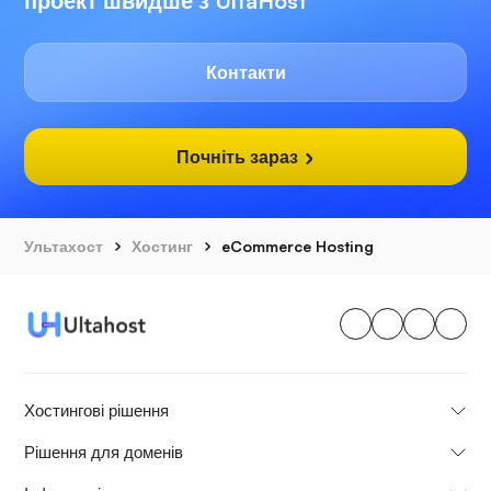
проект швидше з UltaHost
Контакти
Почніть зараз
Ультахост
Хостинг
eCommerce Hosting
Хостингові рішення
Рішення для доменів