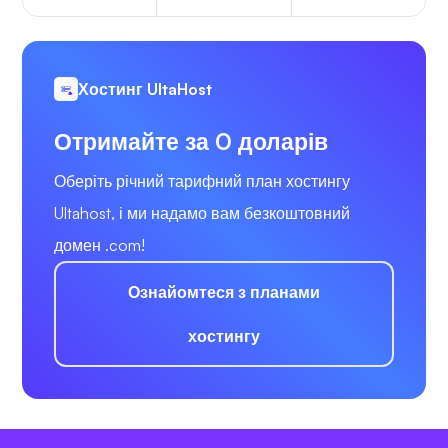
Хостинг UltaHost
Отримайте за 0 доларів
Оберіть річний тарифний план хостингу
Ultahost, і ми надамо вам безкоштовний
домен .com!
Ознайомтеся з планами
хостингу