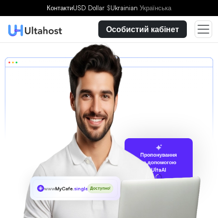
Контакти
USD Dollar
$
Ukrainian
Українська
Особистий кабінет
Пропонування
за допомогою
UltaAI
www
MyCafe
.singles
Доступно!