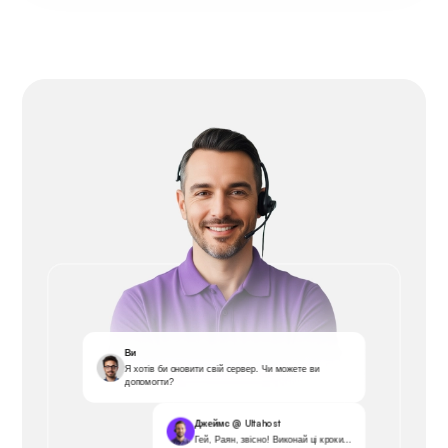
Ви
Я хотів би оновити свій сервер. Чи можете ви
допомогти?
Джеймс @ Ultahost
Гей, Раян, звісно! Виконай ці кроки...