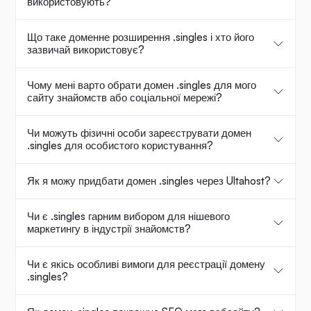
використовують?
Що таке доменне розширення .singles і хто його
зазвичай використовує?
Чому мені варто обрати домен .singles для мого
сайту знайомств або соціальної мережі?
Чи можуть фізичні особи зареєструвати домен
.singles для особистого користування?
Як я можу придбати домен .singles через Ultahost?
Чи є .singles гарним вибором для нішевого
маркетингу в індустрії знайомств?
Чи є якісь особливі вимоги для реєстрації домену
.singles?