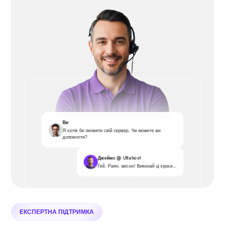
Ви
Я хотів би оновити свій сервер. Чи можете ви
допомогти?
Джеймс @ Ultahost
Гей, Раян, звісно! Виконай ці кроки...
ЕКСПЕРТНА ПІДТРИМКА