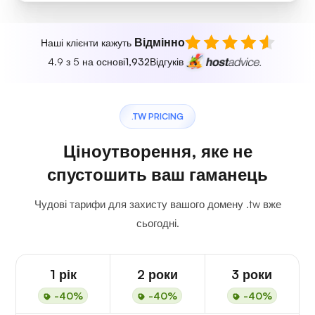
Відмінно
Наші клієнти кажуть
4.9 з 5 на основі
1,932
Відгуків
.TW PRICING
Ціноутворення, яке не
спустошить ваш гаманець
Чудові тарифи для захисту вашого домену .tw вже
сьогодні.
1 рік
2 роки
3 роки
-40%
-40%
-40%