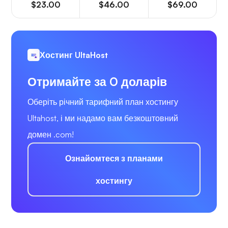
$23.00
$46.00
$69.00
Хостинг UltaHost
Отримайте за 0 доларів
Оберіть річний тарифний план хостингу
Ultahost, і ми надамо вам безкоштовний
домен .com!
Ознайомтеся з планами
хостингу