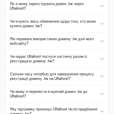
Як я можу зареєструвати домен .tw через
Ultahost?
Чи існують якісь обмеження щодо того, хто може
купити домен .tw?
Які переваги використання домену .tw для мого
вебсайту?
Чи надає Ultahost послуги хостингу разом із
реєстрацією домену .tw?
Скільки часу потрібно для завершення процесу
реєстрації домену .tw на Ultahost?
Чи можу я перенести існуючий домен .tw до
Ultahost?
Яку підтримку пропонує Ultahost після придбання
домену .tw?