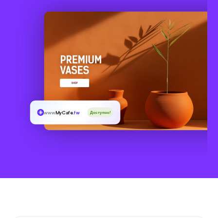
www
MyCafe
.tw
Доступно!