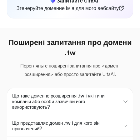
Запитайте UltaAI
Згенеруйте доменне ім'я для мого вебсайту
Поширені запитання про домени
.tw
Перегляньте поширені запитання про <домен-
розширення> або просто запитайте UltaAI.
Що таке доменне розширення .tw і які типи
компаній або особи зазвичай його
використовують?
Що представляє домен .tw і для кого він
призначений?