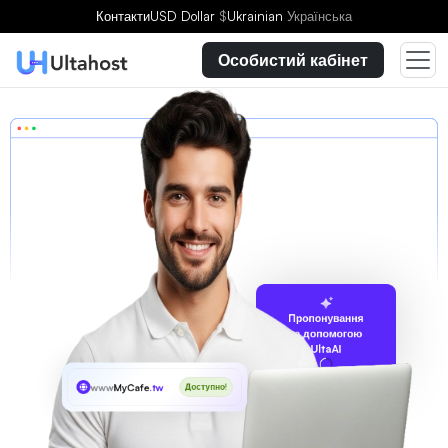
Контакти
USD Dollar
$
Ukrainian
Українська
Особистий кабінет
Пропонування
за допомогою
UltaAI
www
MyCafe
.tw
Доступно!