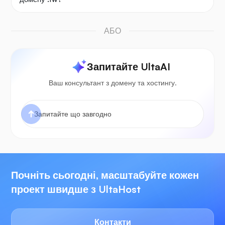
АБО
Запитайте UltaAI
Ваш консультант з домену та хостингу.
Почніть сьогодні, масштабуйте кожен
проект швидше з UltaHost
Контакти