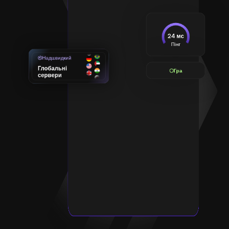
24 мс
Пінг
Надшвидкий
Глобальні
Гра
сервери