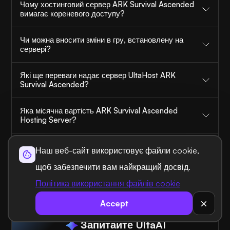
Чому хостинговий сервер ARK Survival Ascended
вимагає кореневого доступу?
Чи можна вносити зміни в гру, встановлену на
сервері?
Які ще переваги надає сервер UltaHost ARK
Survival Ascended?
Яка місячна вартість ARK Survival Ascended
Hosting Server?
Чи є панель керування для керування сервером
Наш веб-сайт використовує файли cookie,
ARK Survival Ascended?
щоб забезпечити вам найкращий досвід.
Політика використання файлів cookie
АБО
Accept
Запитайте UltaAI