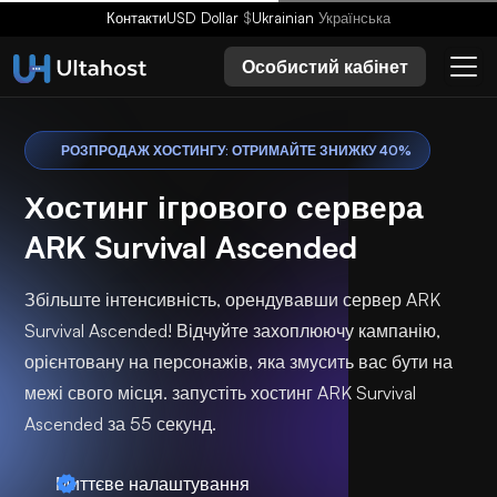
Контакти
USD Dollar
$
Ukrainian
Українська
Особистий кабінет
РОЗПРОДАЖ ХОСТИНГУ: ОТРИМАЙТЕ ЗНИЖКУ 40%
Хостинг ігрового сервера
ARK Survival Ascended
Збільште інтенсивність, орендувавши сервер ARK
Survival Ascended! Відчуйте захоплюючу кампанію,
орієнтовану на персонажів, яка змусить вас бути на
межі свого місця. запустіть хостинг ARK Survival
Ascended за 55 секунд.
Миттєве налаштування