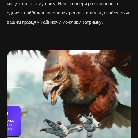
місцях по всьому світу. Наші сервери розташовані в
одних з найбільш населених регіонів світу, що забезпечує
вашим гравцям найнижчу можливу затримку.
ахищений
Загроз не
знайдено
Гра