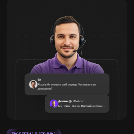
Ви
Я хотів би оновити свій сервер. Чи можете ви
допомогти?
Джеймс @ Ultahost
Гей, Раян, звісно! Виконай ці кроки...
ЕКСПЕРТНА ПІДТРИМКА