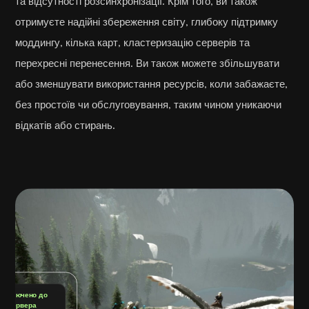
та відсутності розсинхронізації. Крім того, ви також
отримуєте надійні збереження світу, глибоку підтримку
моддингу, кілька карт, кластеризацію серверів та
перехресні перенесення. Ви також можете збільшувати
або зменшувати використання ресурсів, коли забажаєте,
без простоїв чи обслуговування, таким чином уникаючи
відкатів або стирань.
Підключено до
сервера