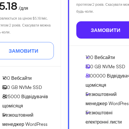
5.18
протягом 2 років. Скасувати мо
/для
будь-коли.
овлюється за ціною
$5.18
/міс.
тягом 2 років. Скасувати можна
ЗАМОВИТИ
ь-коли.
ЗАМОВИТИ
100 Вебсайти
100 GB
NVMe SSD
~100000
Відвідувач
100 Вебсайти
щомісяця
100 GB
NVMe SSD
Безкоштовний
~25000
Відвідувачів
менеджер WordPres
щомісяця
Безкоштовні
Безкоштовний
електронні листи
менеджер WordPress