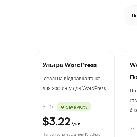
Що
Ультра WordPress
Wo
По
Ідеальна відправна точка
для хостингу для WordPress
По
ст
$5.51
Save 40%
біз
$3.22
/для
$8
Поновлюється за ціною
$3.22
/міс.