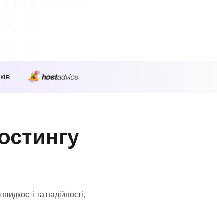
ків
остингу
видкості та надійності,