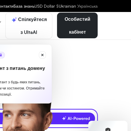
онтакти
База знань
USD Dollar
$
Ukrainian
Українська
Особистий
Спілкуйтеся
кабінет
з UltaAI
й
нт з питань домену
тант з будь-яких питань,
м чи хостингом. Отримайте
озиції.