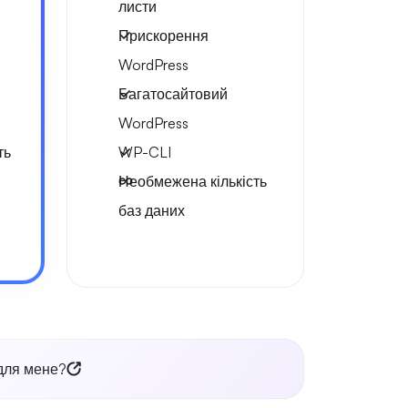
листи
Прискорення
WordPress
Багатосайтовий
WordPress
ть
WP-CLI
Необмежена кількість
баз даних
 для мене?