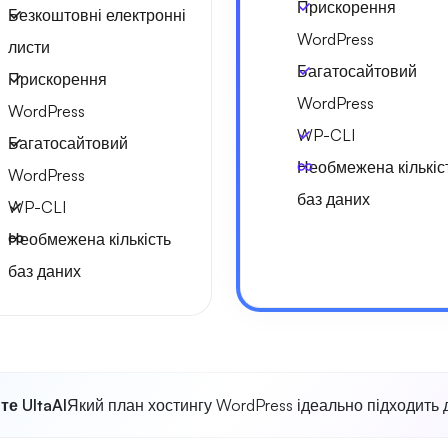
Прискорення
Безкоштовні електронні
WordPress
листи
Багатосайтовий
Прискорення
WordPress
WordPress
WP-CLI
Багатосайтовий
Необмежена кількіс
WordPress
баз даних
WP-CLI
Необмежена кількість
баз даних
те UltaAI
Який план хостингу WordPress ідеально підходить