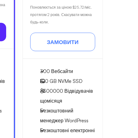
жна
Поновлюється за ціною
$25.72
/міс.
протягом 2 років. Скасувати можна
будь-коли.
ЗАМОВИТИ
300 Вебсайти
ів
100 GB
NVMe SSD
~300000
Відвідувачів
щомісяця
s
Безкоштовний
менеджер WordPress
Безкоштовні електронні