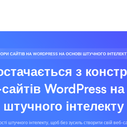
ОРИ САЙТІВ НА WORDPRESS НА ОСНОВІ ШТУЧНОГО ІНТЕЛЕК
остачається з конст
-сайтів WordPress на 
штучного інтелекту
ті штучного інтелекту, щоб без зусиль створити свій веб-