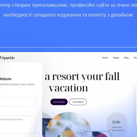
уктор створює приголомшливі, професійні сайти за лічені х
необхідності складного кодування та клопоту з дизайном.