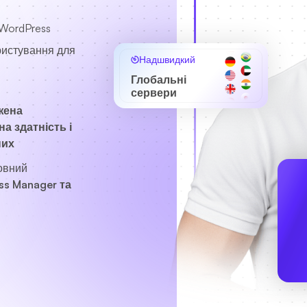
 WordPress
ристування для
Надшвидкий
Глобальні
сервери
жена
а здатність і
них
овний
ss Manager та