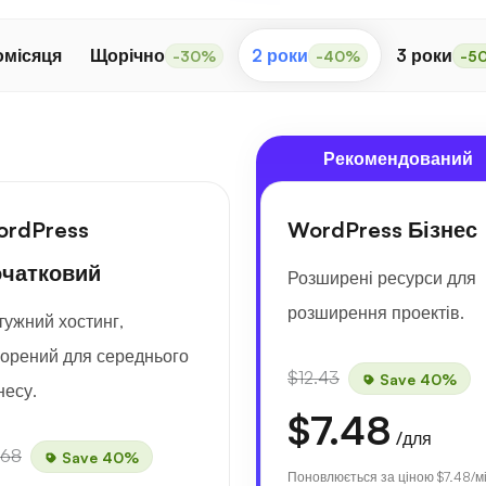
місяця
Щорічно
2 роки
3 роки
-30%
-40%
-5
Рекомендований
rdPress
WordPress Бізнес
чатковий
Розширені ресурси для
розширення проектів.
тужний хостинг,
ворений для середнього
$12.43
Save 40%
несу.
$7.48
/для
.68
Save 40%
Поновлюється за ціною
$7.48
/м