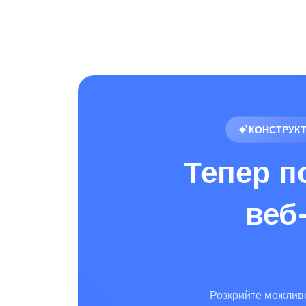
КОНСТРУКТ
Тепер п
веб
Розкрийте можливос