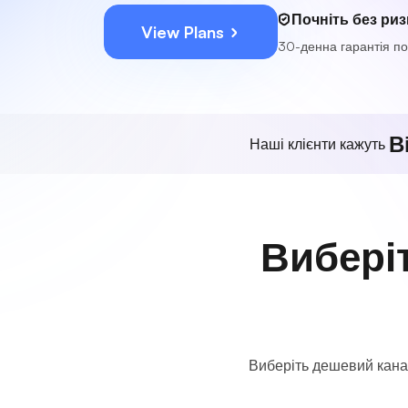
Почніть без риз
View Plans
30-денна гарантія п
В
Наші клієнти кажуть
Вибері
Виберіть дешевий канад