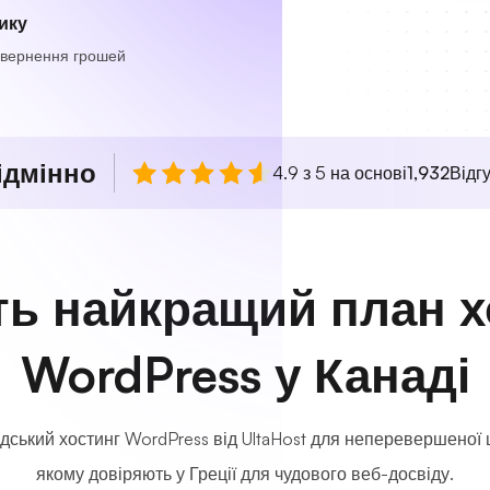
ику
овернення грошей
ідмінно
4.9 з 5 на основі
1,932
Відгу
ть найкращий план х
WordPress у Канаді
ський хостинг WordPress від UltaHost для неперевершеної ш
якому довіряють у Греції для чудового веб-досвіду.