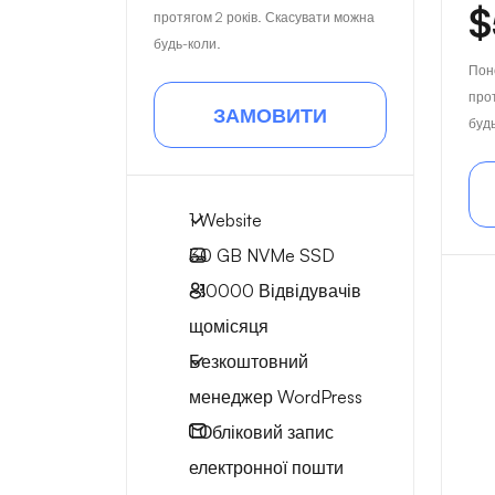
$
протягом 2 років. Скасувати можна
будь-коли.
Пон
про
ЗАМОВИТИ
буд
1 Website
30 GB
NVMe SSD
~10000
Відвідувачів
щомісяця
Безкоштовний
менеджер WordPress
1
Обліковий запис
електронної пошти