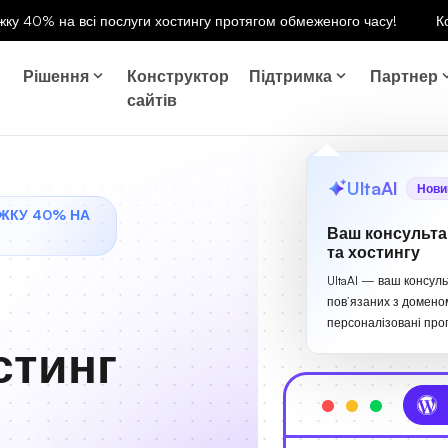
ку 40% на всі послуги хостингу протягом обмеженого часу!
К
Рішення
Конструктор
Підтримка
Партнер
сайтів
UltaAI
Нови
ЖКУ 40% НА
Ваш консульта
та хостингу
UltaAI — ваш консуль
пов’язаних з домено
персоналізовані проп
стинг