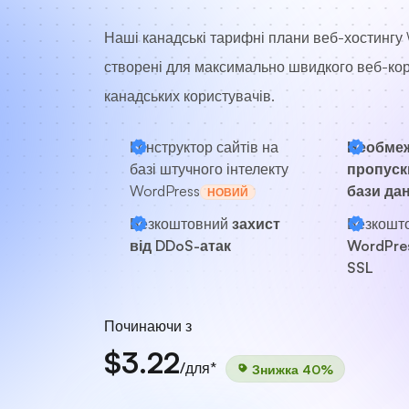
Наші канадські тарифні плани веб-хостингу
створені для максимально швидкого веб-ко
канадських користувачів.
Конструктор сайтів на
Необме
базі штучного інтелекту
пропускн
WordPress
бази да
НОВИЙ
Безкоштовний
захист
Безкошт
від DDoS-атак
WordPre
SSL
Починаючи з
$3.22
/для*
Знижка 40%