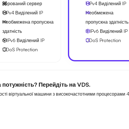
Керований сервер
1 IPv4
Виділений IP
1 IPv4
Виділений IP
Необмежена
Необмежена
пропускна
пропускна здатність
здатність
8 IPv6
Виділений IP
6 IPv6
Виділений IP
DDoS Protection
DDoS Protection
 потужність? Перейдіть на VDS.
ності віртуальної машини з високочастотними процесорами 