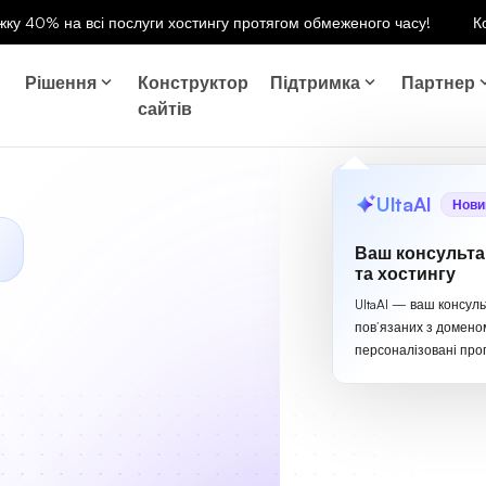
ку 40% на всі послуги хостингу протягом обмеженого часу!
К
Рішення
Конструктор
Підтримка
Партнер
сайтів
UltaAI
Нови
Ваш консульта
та хостингу
UltaAI — ваш консуль
пов’язаних з домено
персоналізовані проп