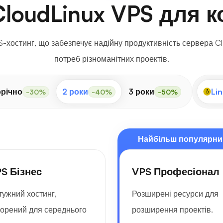
CloudLinux VPS для к
-хостинг, що забезпечує надійну продуктивність сервера Cl
потреб різноманітних проектів.
річно
2 роки
3 роки
Lin
-30%
-40%
-50%
Найбільш популярни
S Бізнес
VPS Професіонал
тужний хостинг,
Розширені ресурси для
ворений для середнього
розширення проектів.