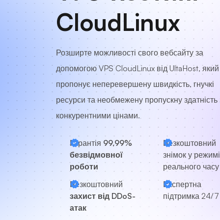
CloudLinux
Розширте можливості свого вебсайту за
допомогою VPS CloudLinux від UltaHost, який
пропонує неперевершену швидкість, гнучкі
ресурси та необмежену пропускну здатність 
конкурентними цінами.
Гарантія
99,99%
Безкоштовний
безвідмовної
знімок у режимі
роботи
реального часу
Безкоштовний
Експертна
захист від DDoS-
підтримка
24/7
атак