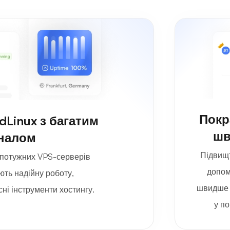
Покр
dLinux з багатим
шв
налом
Підвищт
потужних VPS-серверів
допом
ють надійну роботу,
швидше 
ні інструменти хостингу.
у по