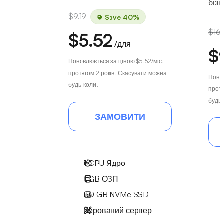
біз
$9.19
Save 40%
$16
$5.52
/для
$
Поновлюється за ціною
$5.52
/міс.
протягом 2 років. Скасувати можна
Пон
будь-коли.
про
буд
ЗАМОВИТИ
1
CPU Ядро
1 GB
ОЗП
30 GB
NVMe SSD
Керований сервер