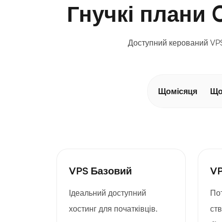
Гнучкі плани 
Доступний керований VPS
Щомісяця
Що
VPS Базовий
VP
Ідеальний доступний
По
хостинг для початківців.
ст