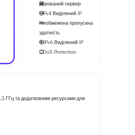
Керований сервер
1 IPv4
Виділений IP
Необмежена
пропускна
здатність
8 IPv6
Виділений IP
DDoS Protection
4,3 ГГц та додатковими ресурсами для