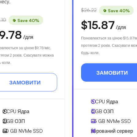
несу.
$26.22
Save 40%
.10
Save 40%
$15.87
/для
9.78
/для
Поновлюється за ціною
$15.87
/м
протягом 2 років. Скасувати мо
овлюється за ціною
$9.78
/міс.
будь-коли.
тягом 2 років. Скасувати можна
ь-коли.
ЗАМОВИТИ
ЗАМОВИТИ
3
CPU Ядра
2
CPU Ядра
4 GB
ОЗП
2 GB
ОЗП
75 GB
NVMe SSD
50 GB
NVMe SSD
Керований сервер