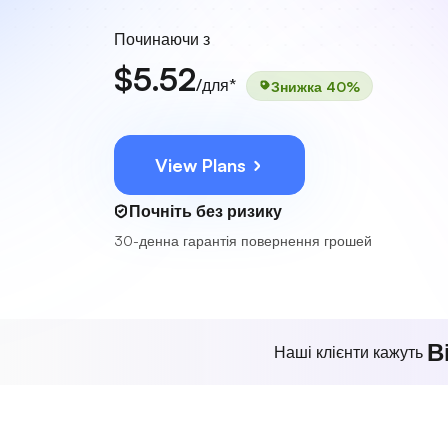
Починаючи з
$5.52
/для*
Знижка 40%
View Plans
Почніть без ризику
30-денна гарантія повернення грошей
В
Наші клієнти кажуть