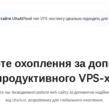
тайте UltaAI
Який тип VPS-хостингу ідеально підходить для
те охоплення за до
продуктивного VPS-х
та час безвідмовної роботи веб-сайту за допомогою надійн
від UltaHost, розроблених для глобального охоплення.