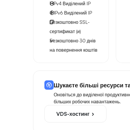
1 IPv4
Виділений IP
4 IPv6
Виділений IP
Безкоштовно
SSL-
сертификат (и)
Безкоштовно
30 днів
на повернення коштів
Шукаєте більші ресурси та
Оновіться до виділеної продуктив
більших робочих навантажень.
VDS-хостинг