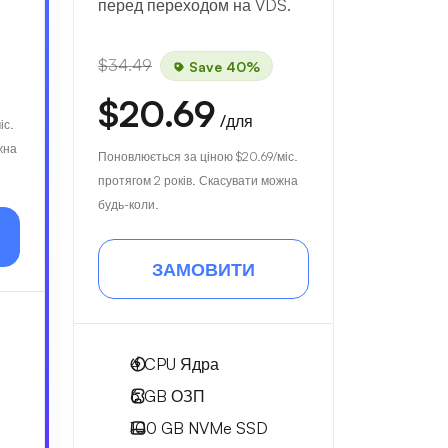
перед переходом на VDS.
$34.49
Save 40%
$20.69
/для
іс.
жна
Поновлюється за ціною
$20.69
/міс.
протягом 2 років. Скасувати можна
будь-коли.
ЗАМОВИТИ
4
CPU Ядра
6 GB
ОЗП
100 GB
NVMe SSD