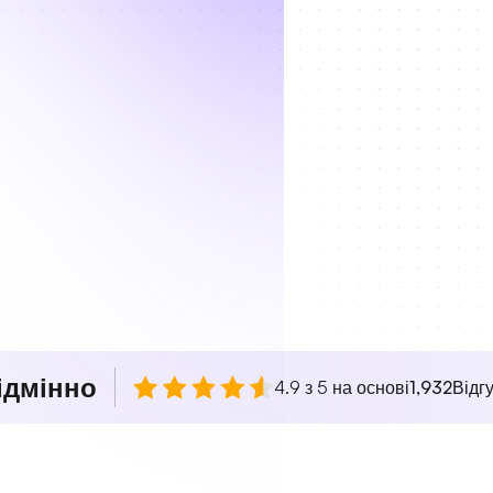
ідмінно
4.9 з 5 на основі
1,932
Відгу