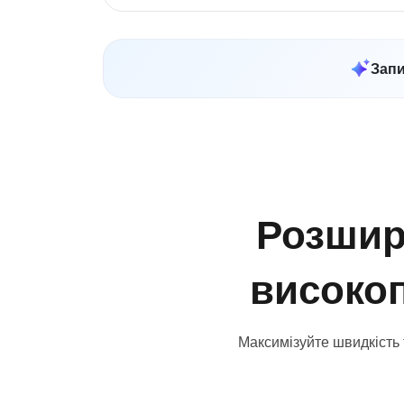
Запи
Розшир
високо
Максимізуйте швидкість 