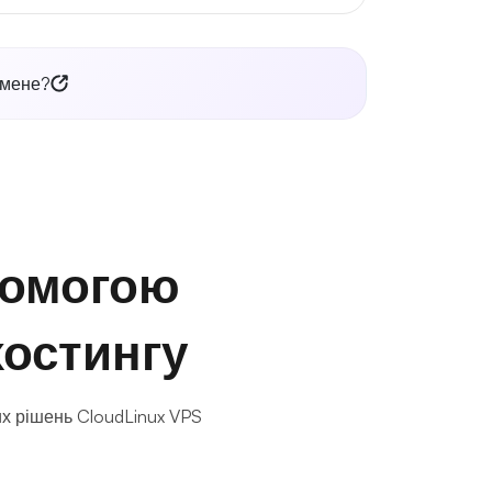
 мене?
помогою
остингу
их рішень CloudLinux VPS