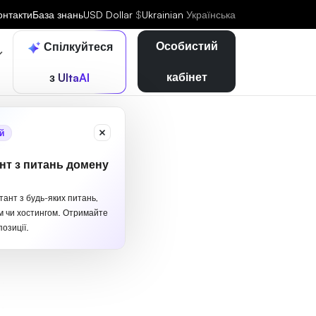
онтакти
База знань
USD Dollar
$
Ukrainian
Українська
Особистий
Спілкуйтеся
кабінет
з UltaAI
й
нт з питань домену
тант з будь-яких питань,
м чи хостингом. Отримайте
озиції.