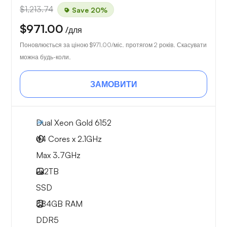
$1,213.74
Save 20%
$971.00
/для
Поновлюється за ціною
$971.00
/міс. протягом 2 років. Скасувати
можна будь-коли.
ЗАМОВИТИ
Dual Xeon Gold 6152
44 Cores x 2.1GHz
Max 3.7GHz
2x
2TB
SSD
384GB
RAM
DDR5