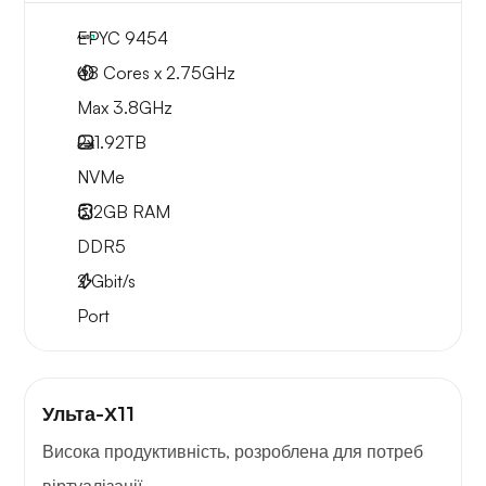
EPYC 9454
48 Cores x 2.75GHz
Max 3.8GHz
2x
1.92TB
NVMe
512GB
RAM
DDR5
2
Gbit/s
Port
Ульта-Х11
Висока продуктивність, розроблена для потреб