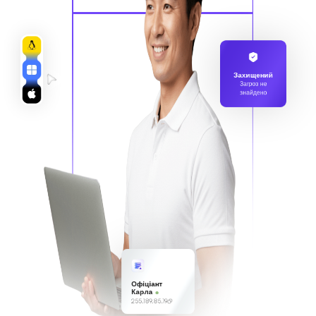
Захищений
Загроз не
знайдено
Офіціант
Карла
255.189.85.19