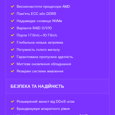
Високочастотні процесори AMD
Пам'ять ECC або DDR5
Надшвидке сховище NVMe
Варіанти RAID 0/1/10
Порти 1 Гбіт/с–10 Гбіт/с
Глобальна низька затримка
Потужність голого металу
Гарантована пропускна здатність
Миттєве оновлення обладнання
Резервні системи живлення
БЕЗПЕКА ТА НАДІЙНІСТЬ
Розширений захист від DDoS-атак
Брандмауери апаратного рівня