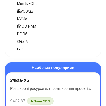
Max 5.7GHz
2x
960GB
NVMe
64GB
RAM
DDR5
1
Gbit/s
Port
Найбільш популярний
Ульта-Х5
Розширені ресурси для розширення проектів.
$402.87
Save 20%