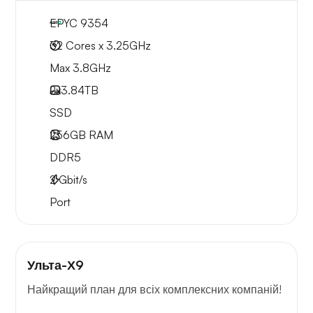
EPYC 9354
32 Cores x 3.25GHz
Max 3.8GHz
2x
3.84TB
SSD
256GB
RAM
DDR5
2
Gbit/s
Port
Ульта-Х9
Найкращий план для всіх комплексних компаній!