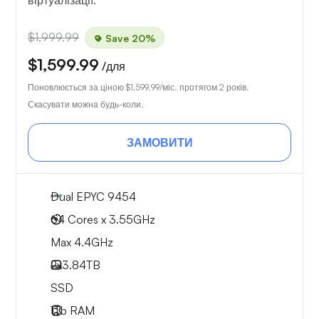
віртуалізації.
$1,999.99
Save 20%
$1,599.99
/для
Поновлюється за ціною
$1,599.99
/міс. протягом 2 років.
Скасувати можна будь-коли.
ЗАМОВИТИ
Dual EPYC 9454
64 Cores x 3.55GHz
Max 4.4GHz
2x
3.84TB
SSD
1Tb
RAM