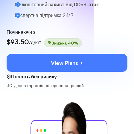
Безкоштовний
захист від DDoS-атак
Експертна підтримка
24/7
Починаючи з
$93.50
/для*
Знижка 40%
View Plans
Почніть без ризику
30-денна гарантія повернення грошей