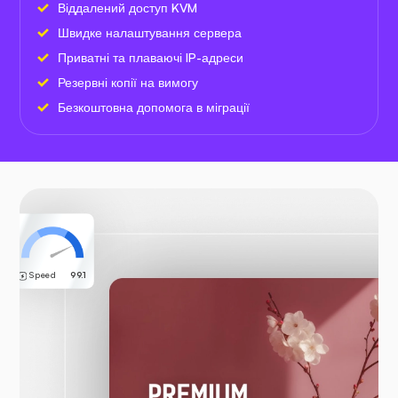
Віддалений доступ KVM
Швидке налаштування сервера
Приватні та плаваючі IP-адреси
Резервні копії на вимогу
Безкоштовна допомога в міграції
Speed
99.1