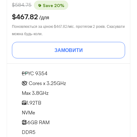
$584.75
Save 20%
$467.82
/для
Поновлюється за ціною
$467.82
/міс. протягом 2 років. Скасувати
можна будь-коли.
ЗАМОВИТИ
EPYC 9354
32 Cores x 3.25GHz
Max 3.8GHz
2x
1.92TB
NVMe
256GB
RAM
DDR5