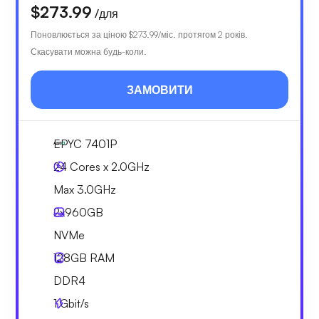
$273.99
/для
Поновлюється за ціною
$273.99
/міс. протягом 2 років.
Скасувати можна будь-коли.
ЗАМОВИТИ
EPYC 7401P
24 Cores x 2.0GHz
Max 3.0GHz
2x
960GB
NVMe
128GB
RAM
DDR4
1
Gbit/s