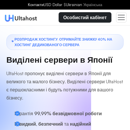
Виберіть план
Контакти
USD Dollar
$
Ukrainian
Українська
Особистий кабінет
РОЗПРОДАЖ ХОСТИНГУ: ОТРИМАЙТЕ ЗНИЖКУ 40% НА
ХОСТИНГ ДЕДИКОВАНОГО СЕРВЕРА
Виділені сервери в Японії
UltaHost пропонує виділені сервери в Японії для
великого та малого бізнесу. Виділені сервери UltaHost
є першокласними і будуть потужними для вашого
бізнесу.
Гарантія
99,99% безвідмовної роботи
Швидкий, безпечний
та
надійний