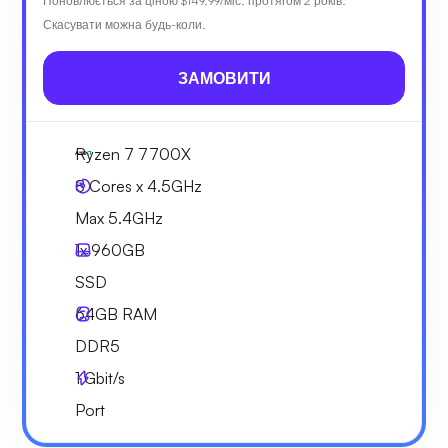
Поновлюється за ціною
$149.99
/міс. протягом 2 років.
Скасувати можна будь-коли.
ЗАМОВИТИ
Ryzen 7 7700X
8 Cores x 4.5GHz
Max 5.4GHz
1x
960GB
SSD
64GB
RAM
DDR5
1
Gbit/s
Port