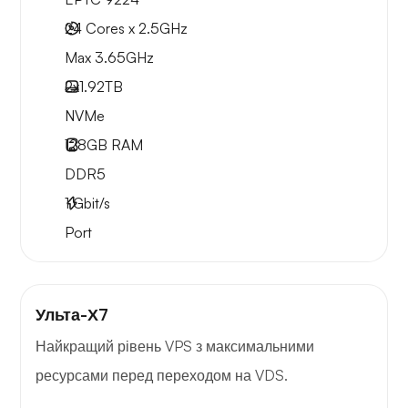
24 Cores x 2.5GHz
Max 3.65GHz
2x
1.92TB
NVMe
128GB
RAM
DDR5
1
Gbit/s
Port
Ульта-Х7
Найкращий рівень VPS з максимальними
ресурсами перед переходом на VDS.