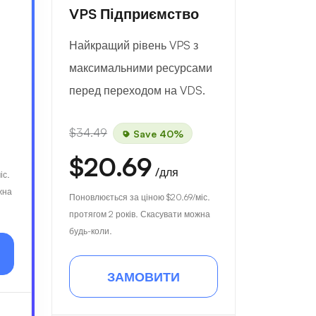
VPS Підприємство
Найкращий рівень VPS з
максимальними ресурсами
перед переходом на VDS.
$34.49
Save 40%
$20.69
/для
іс.
жна
Поновлюється за ціною
$20.69
/міс.
протягом 2 років. Скасувати можна
будь-коли.
ЗАМОВИТИ