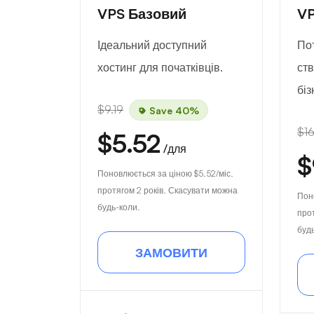
VPS Базовий
VP
Ідеальний доступний
По
хостинг для початківців.
ст
біз
$9.19
Save 40%
$16
$5.52
/для
$
Поновлюється за ціною
$5.52
/міс.
протягом 2 років. Скасувати можна
Пон
будь-коли.
про
буд
ЗАМОВИТИ