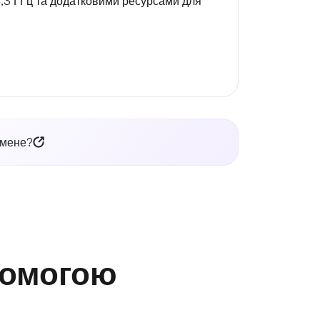
4,3 ГГц та додатковими ресурсами для
 мене?
помогою