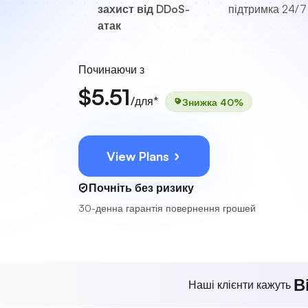
захист від DDoS-
підтримка
24/7
атак
Починаючи з
$5.51
/для*
Знижка 40%
View Plans
Почніть без ризику
30-денна гарантія повернення грошей
В
Наші клієнти кажуть