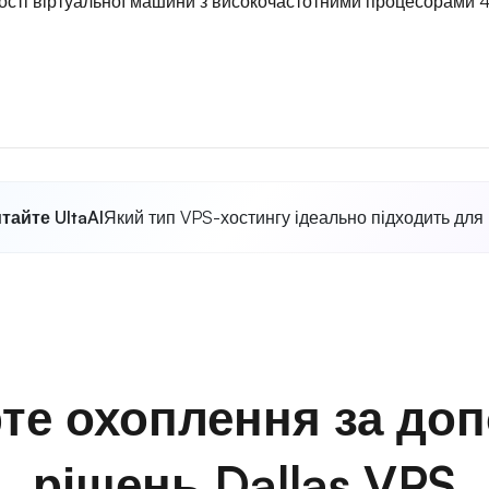
ності віртуальної машини з високочастотними процесорами 
тайте UltaAI
Який тип VPS-хостингу ідеально підходить для
те охоплення за до
рішень Dallas VPS