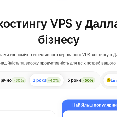
хостингу VPS у Далл
бізнесу
ами економічно ефективного керованого VPS-хостингу в Да
надійність та високу продуктивність для всіх потреб вашого 
річно
2 роки
3 роки
Lin
-30%
-40%
-50%
Найбільш популярни