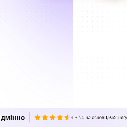
ідмінно
4.9 з 5 на основі
1,932
Відгу