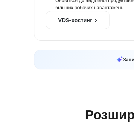
Оновіться до виділеної продуктив
більших робочих навантажень.
VDS-хостинг
Запи
Розшир