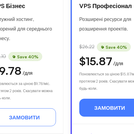
S Бізнес
VPS Професіонал
тужний хостинг,
Розширені ресурси для
ворений для середнього
розширення проектів.
несу.
$26.22
Save 40%
.10
Save 40%
$15.87
/для
9.78
/для
Поновлюється за ціною
$15.87
/м
протягом 2 років. Скасувати мо
овлюється за ціною
$9.78
/міс.
будь-коли.
тягом 2 років. Скасувати можна
ь-коли.
ЗАМОВИТИ
ЗАМОВИТИ