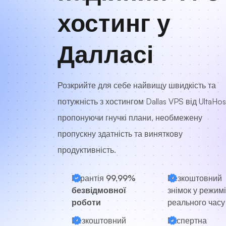
хостинг у
Далласі
Розкрийте для себе найвищу швидкість та
потужність з хостингом Dallas VPS від UltaHos
пропонуючи гнучкі плани, необмежену
пропускну здатність та виняткову
продуктивність.
Гарантія
99,99%
Безкоштовний
безвідмовної
знімок у режимі
роботи
реального часу
Безкоштовний
Експертна