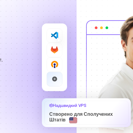
t,
Надшвидкий VPS
Створено для Сполучених
Штатів