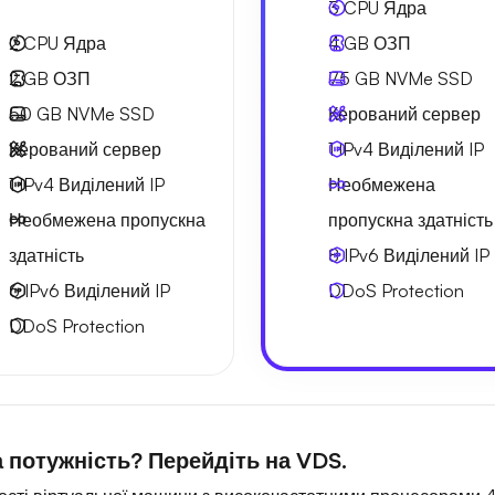
3
CPU Ядра
2
CPU Ядра
4 GB
ОЗП
2 GB
ОЗП
75 GB
NVMe SSD
50 GB
NVMe SSD
Керований сервер
Керований сервер
1 IPv4
Виділений IP
1 IPv4
Виділений IP
Необмежена
Необмежена
пропускна
пропускна здатність
здатність
8 IPv6
Виділений IP
6 IPv6
Виділений IP
DDoS Protection
DDoS Protection
 потужність? Перейдіть на VDS.