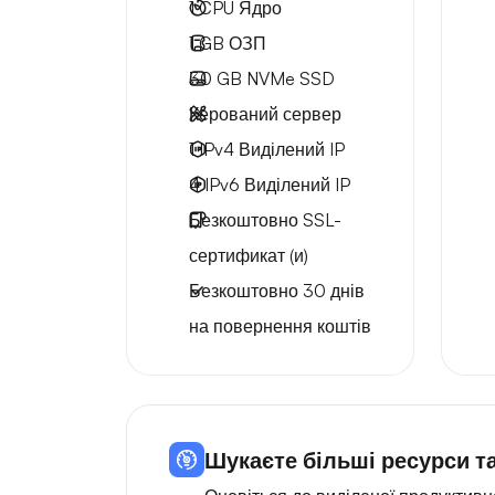
1
CPU Ядро
1 GB
ОЗП
30 GB
NVMe SSD
Керований сервер
1 IPv4
Виділений IP
4 IPv6
Виділений IP
Безкоштовно
SSL-
сертификат (и)
Безкоштовно
30 днів
на повернення коштів
Шукаєте більші ресурси та