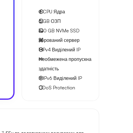
4
CPU Ядра
6 GB
ОЗП
100 GB
NVMe SSD
Керований сервер
1 IPv4
Виділений IP
Необмежена
пропускна
здатність
8 IPv6
Виділений IP
DDoS Protection