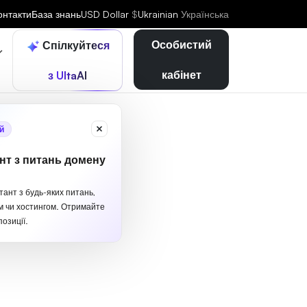
онтакти
База знань
USD Dollar
$
Ukrainian
Українська
Особистий
Спілкуйтеся
кабінет
з UltaAI
й
нт з питань домену
тант з будь-яких питань,
м чи хостингом. Отримайте
озиції.