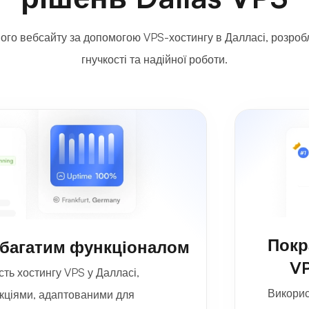
ого вебсайту за допомогою VPS-хостингу в Далласі, розроб
гнучкості та надійної роботи.
Покр
з багатим функціоналом
VP
сть хостингу VPS у Далласі,
Викорис
кціями, адаптованими для