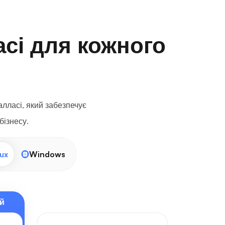
асі для кожного
лласі, який забезпечує
бізнесу.
ux
Windows
й