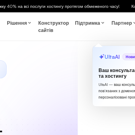
ку 40% на всі послуги хостингу протягом обмеженого часу!
К
Рішення
Конструктор
Підтримка
Партнер
сайтів
UltaAI
Нови
Ваш консульта
та хостингу
UltaAI — ваш консуль
пов’язаних з домено
персоналізовані проп
-