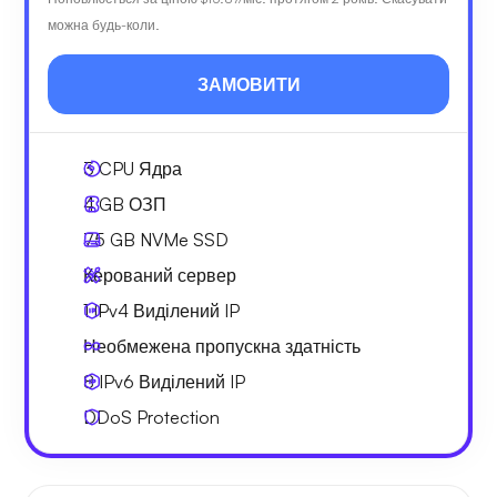
можна будь-коли.
ЗАМОВИТИ
3
CPU Ядра
4 GB
ОЗП
75 GB
NVMe SSD
Керований сервер
1 IPv4
Виділений IP
Необмежена
пропускна здатність
8 IPv6
Виділений IP
DDoS Protection