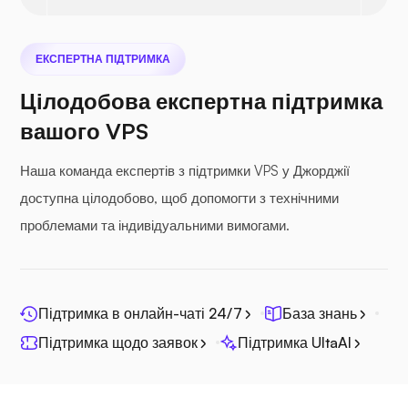
ЕКСПЕРТНА ПІДТРИМКА
Цілодобова експертна підтримка
Сіфіл
вашого VPS
Наша команда експертів з підтримки VPS у Джорджії
доступна цілодобово, щоб допомогти з технічними
проблемами та індивідуальними вимогами.
Фотопризма
Підтримка в онлайн-чаті 24/7
База знань
Підтримка щодо заявок
Підтримка UltaAI
Джитсі