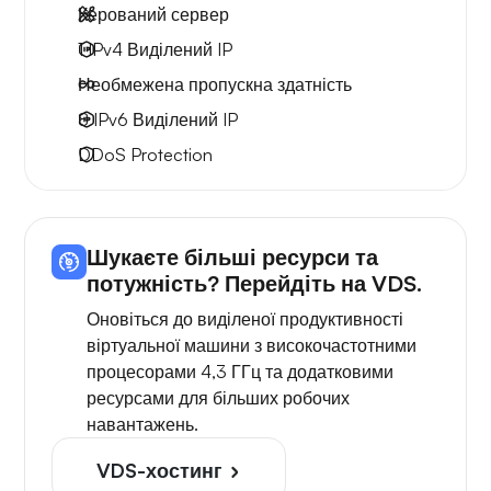
Керований сервер
1 IPv4
Виділений IP
Необмежена
пропускна здатність
8 IPv6
Виділений IP
DDoS Protection
Шукаєте більші ресурси та
потужність? Перейдіть на VDS.
Оновіться до виділеної продуктивності
віртуальної машини з високочастотними
процесорами 4,3 ГГц та додатковими
ресурсами для більших робочих
навантажень.
VDS-хостинг