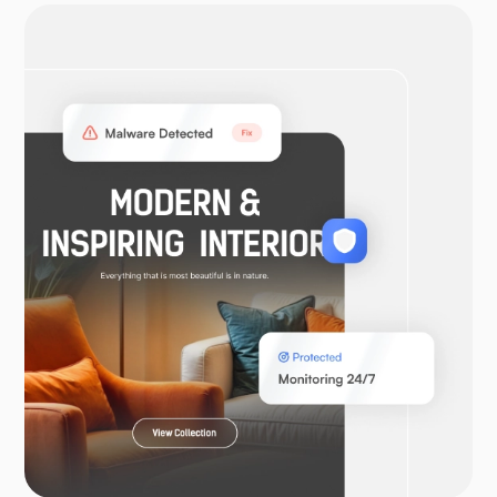
OpenVPN
WooCommerce
Ларавель