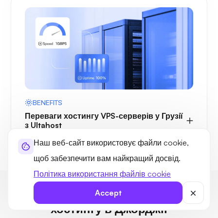
BENEFITS
Переваги хостингу VPS-серверів у Грузії
з Ultahost
Наш веб-сайт використовує файли cookie,
щоб забезпечити вам найкращий досвід.
Політика використання файлів cookie
Найчастіші питання щодо VPS-
Accept
хостингу в Джорджії