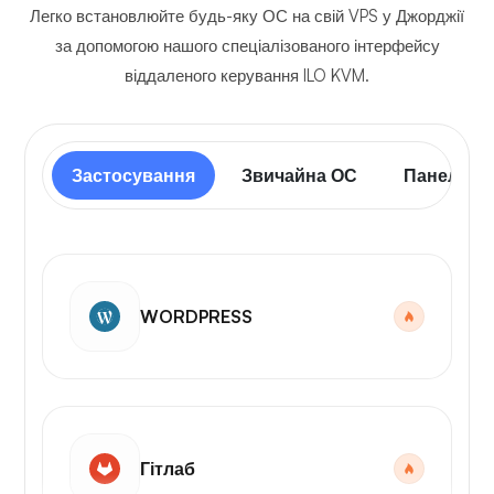
Легко встановлюйте будь-яку ОС на свій VPS у Джорджії
за допомогою нашого спеціалізованого інтерфейсу
віддаленого керування ILO KVM.
Застосування
Звичайна ОС
Панель к
WORDPRESS
Гітлаб