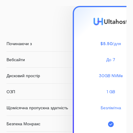
Починаючи з
$5.50
/для
Вебсайти
До 7
Дисковий простір
30GB NVMe
ОЗП
1 GB
Щомісячна пропускна здатність
Безлімітна
Безпека Монракс