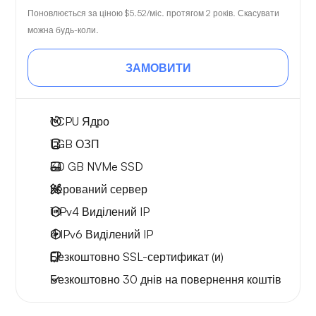
Поновлюється за ціною
$5.52
/міс. протягом 2 років. Скасувати
можна будь-коли.
ЗАМОВИТИ
1
CPU Ядро
1 GB
ОЗП
30 GB
NVMe SSD
Керований сервер
1 IPv4
Виділений IP
4 IPv6
Виділений IP
Безкоштовно
SSL-сертификат (и)
Безкоштовно
30 днів
на повернення коштів