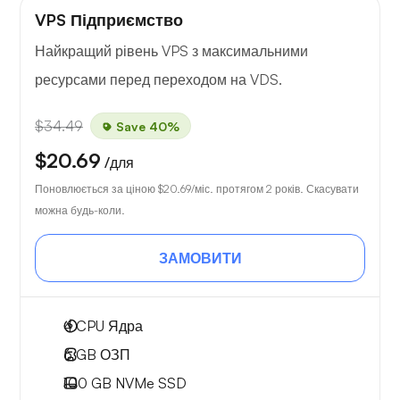
VPS Підприємство
Найкращий рівень VPS з максимальними
ресурсами перед переходом на VDS.
$34.49
Save 40%
$20.69
/для
Поновлюється за ціною
$20.69
/міс. протягом 2 років. Скасувати
можна будь-коли.
ЗАМОВИТИ
4
CPU Ядра
6 GB
ОЗП
100 GB
NVMe SSD