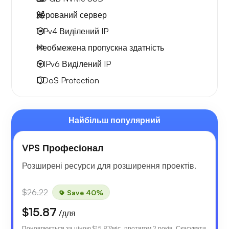
Керований сервер
1 IPv4
Виділений IP
Необмежена
пропускна здатність
6 IPv6
Виділений IP
DDoS Protection
Найбільш популярний
VPS Професіонал
Розширені ресурси для розширення проектів.
$26.22
Save 40%
$15.87
/для
Поновлюється за ціною
$15.87
/міс. протягом 2 років. Скасувати