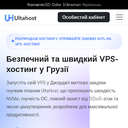
Виберіть план
Контакти
USD Dollar
$
Ukrainian
Українська
Особистий кабінет
РОЗПРОДАЖ ХОСТИНГУ: ОТРИМАЙТЕ ЗНИЖКУ 40% НА
VPS-ХОСТИНГ
Безпечний та швидкий VPS-
хостинг у Грузії
Запустіть свій VPS у Джорджії миттєво завдяки
гнучким планам UltaHost, що пропонують швидкість
NVMe, гнучкість ОС, повний захист від DDoS-атак та
чесне ціноутворення, розроблене для максимальної
продуктивності.