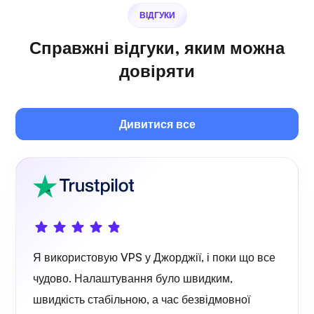
ВІДГУКИ
Справжні відгуки, яким можна
Плекс
довіряти
Дивитися все
Власний каст
Дротозахисний пристрій
Я використовую VPS у Джорджії, і поки що все
чудово. Налаштування було швидким,
швидкість стабільною, а час безвідмовної