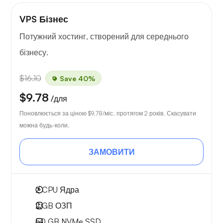
VPS Бізнес
Потужний хостинг, створений для середнього
бізнесу.
$16.10
Save 40%
$9.78
/для
Поновлюється за ціною
$9.78
/міс. протягом 2 років. Скасувати
можна будь-коли.
ЗАМОВИТИ
2
CPU Ядра
2 GB
ОЗП
50 GB
NVMe SSD