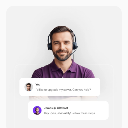
Друпал
Opencart
Prestashop
Nextcloud