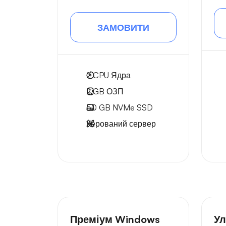
ЗАМОВИТИ
2
CPU Ядра
2 GB
ОЗП
50 GB
NVMe SSD
Керований сервер
Преміум Windows
Ул