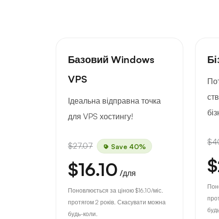
Базовий Windows
Бі
VPS
По
ст
Ідеальна відправна точка
біз
для VPS хостингу!
$4
$27.07
Save 40%
$
$16.10
/для
Пон
Поновлюється за ціною
$16.10
/міс.
про
протягом 2 років. Скасувати можна
буд
будь-коли.