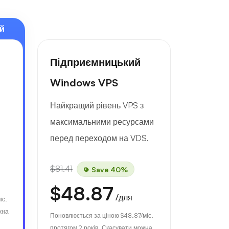
й
Підприємницький
Windows VPS
Найкращий рівень VPS з
максимальними ресурсами
перед переходом на VDS.
$81.41
Save 40%
$48.87
/для
іс.
жна
Поновлюється за ціною
$48.87
/міс.
протягом 2 років. Скасувати можна