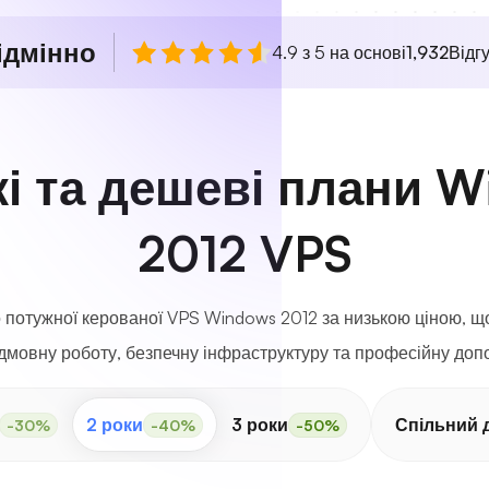
ідмінно
4.9 з 5 на основі
1,932
Відгу
і та дешеві плани W
2012 VPS
 потужної керованої VPS Windows 2012 за низькою ціною, що
дмовну роботу, безпечну інфраструктуру та професійну доп
2 роки
3 роки
Спільний 
-30%
-40%
-50%