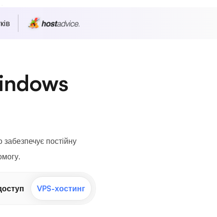
ків
indows
 забезпечує постійну
омогу.
доступ
VPS-хостинг