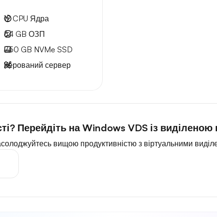
12
CPU Ядра
64 GB
ОЗП
750 GB
NVMe SSD
Керований сервер
сті? Перейдіть на Windows VDS із виділеною
асолоджуйтесь вищою продуктивністю з віртуальними виді