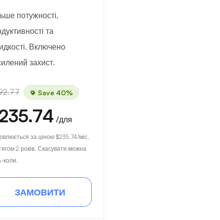
ьше потужності,
дуктивності та
идкості. Включено
илений захист.
92.77
Save 40%
235.74
/для
овлюється за ціною
$235.74
/міс.
тягом 2 років. Скасувати можна
ь-коли.
ЗАМОВИТИ