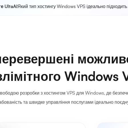
е UltaAI
Який тип хостингу Windows VPS ідеально підходить
еревершені можлив
злімітного Windows 
вободою розробки з хостингом VPS для Windows, де безпечн
бованість та швидке управління послугами ідеально поєдн