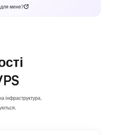
 для мене?
ості
VPS
а інфраструктура,
уються.