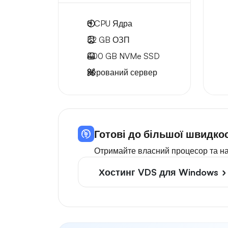
8
CPU Ядра
32 GB
ОЗП
400 GB
NVMe SSD
Керований сервер
Готові до більшої швидко
Отримайте власний процесор та н
Хостинг VDS для Windows