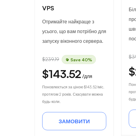
VPS
Біл
про
Отримайте найкраще з
шв
усього, що вам потрібно для
пос
запуску віконного сервера.
$3
$239.19
Save 40%
$
$143.52
/для
Пон
Поновлюється за ціною
$143.52
/міс.
про
протягом 2 років. Скасувати можна
буд
будь-коли.
ЗАМОВИТИ