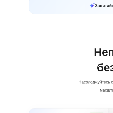
Запитайт
Неп
бе
Насолоджуйтесь с
масшта