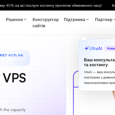
ку 40% на всі послуги хостингу протягом обмеженого часу!
К
Рішення
Конструктор
Підтримка
Партнер
сайтів
UltaAI
Нови
ЖКУ 40% НА
Ваш консульта
та хостингу
 VPS
UltaAI — ваш консуль
пов’язаних з домено
персоналізовані проп
h the capacity