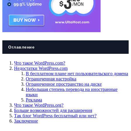
Оглавление
Что такое WordPress.com?
Недостатки WordPress.com
В бесплатном плане нет пользовательского домена
Ограниченная настройка
Ограниченное пространство на диске
Небольшая степень перевода на иностранные
языки
Реклама
Что такое WordPress.org?
Больше возможностей для расширения
Так блог WordPress бесплатный или нет?
Заключение