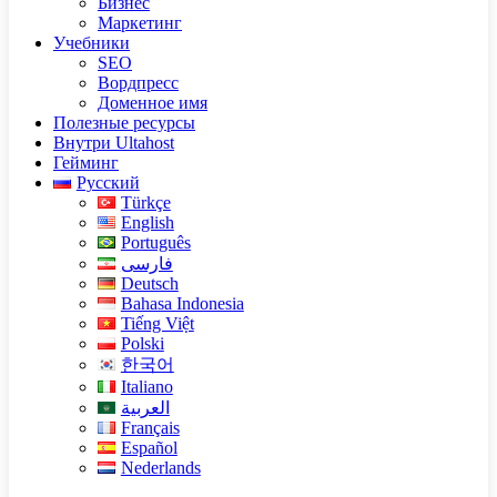
Бизнес
Маркетинг
Учебники
SEO
Вордпресс
Доменное имя
Полезные ресурсы
Внутри Ultahost
Гейминг
Русский
Türkçe
English
Português
فارسی
Deutsch
Bahasa Indonesia
Tiếng Việt
Polski
한국어
Italiano
العربية
Français
Español
Nederlands