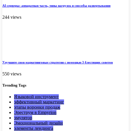
AI-серверы: аппаратная часть, типы нагрузок и способы развертывания
244 views
Улучшите свои маркетинговые стратегии с помощью 3 блестящих советов
550 views
Trending
Tags
Языковой инструмент
эффективный маркетинг
этапы воронки продаж
Эреструм в Empyrion
эмулятор
Эмоциональный дизайн
элементы лендинга