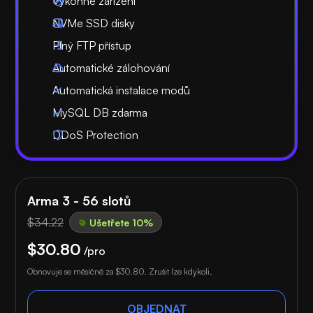
Výkonné zařízení
NVMe SSD disky
Plný FTP přístup
Automatické zálohování
Automatická instalace modů
MySQL DB zdarma
DDoS Protection
Arma 3 - 56 slotů
$34.22
Ušetřete 10%
$30.80
/pro
Obnovuje se měsíčně za
$30.80
. Zrušit lze kdykoli.
OBJEDNAT