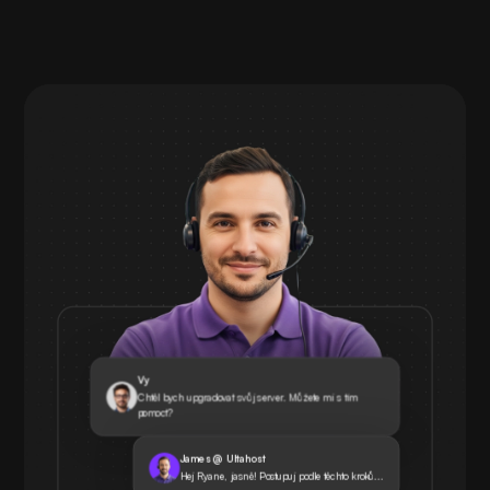
Vy
Chtěl bych upgradovat svůj server. Můžete mi s tím
pomoct?
James @ Ultahost
Hej Ryane, jasně! Postupuj podle těchto kroků...