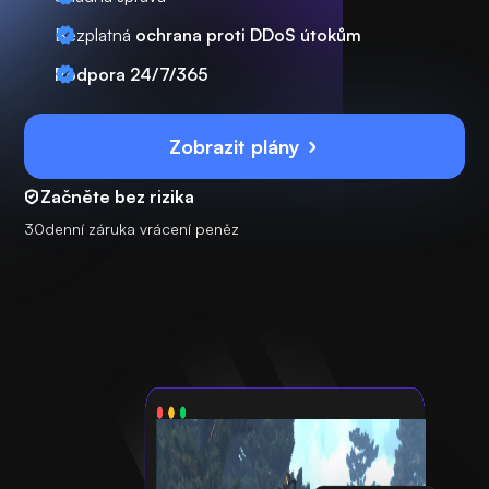
Bezplatná
ochrana proti DDoS útokům
Podpora 24/7/365
Zobrazit plány
Začněte bez rizika
30denní záruka vrácení peněz