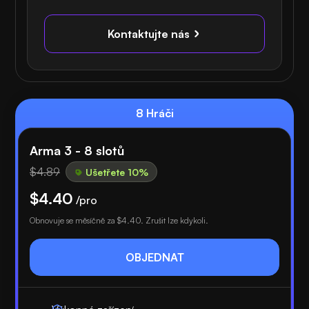
Kontaktujte nás
8 Hráči
Arma 3 - 8 slotů
$4.89
Ušetřete 10%
$4.40
/pro
Obnovuje se měsíčně za
$4.40
. Zrušit lze kdykoli.
OBJEDNAT