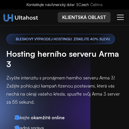
Kontaktujte nás
Americký dolar
$
Czech
Čeština
KLIENTSKÁ OBLAST
BLESKOVÝ VÝPRODEJ HOSTINGU: ZÍSKEJTE 40% SLEVU
Hosting herního serveru Arma
3
Zvyšte intenzitu s pronájmem herního serveru Arma 3!
Zažijte pohlcující kampaň řízenou postavami, která vás
nechá na okraji vašeho křesla. spusťte svůj Arma 3 server
za 55 sekund.
Získejte
okamžitě online
Snadná správa