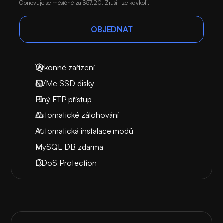
Obnovuje se měsíčně za
$57.20
. Zrušit lze kdykoli.
OBJEDNAT
Výkonné zařízení
NVMe SSD disky
Plný FTP přístup
Automatické zálohování
Automatická instalace modů
MySQL DB zdarma
DDoS Protection