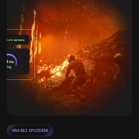
pojeno k serveru
24 ms
Ping
HRA BEZ ZPOŽDĚNÍ