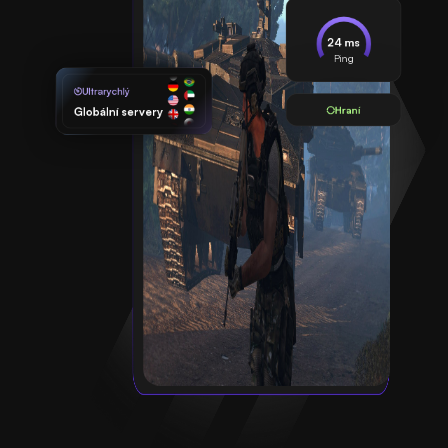
24 ms
Ping
Ultrarychlý
Hraní
Globální servery