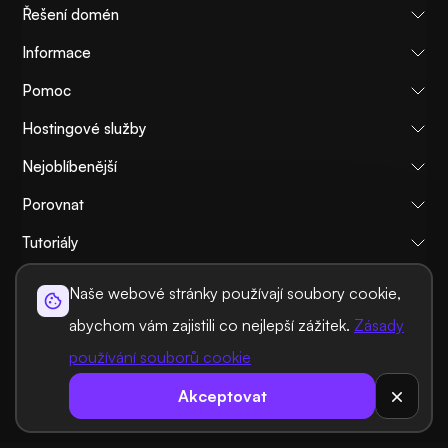
Řešení domén
Informace
Pomoc
Hostingové služby
Nejoblíbenější
Porovnat
Tutoriály
Naše webové stránky používají soubory cookie,
O nás
Zásady zrušení a vrácení peněz
Pravidla a podmínky
abychom vám zajistili co nejlepší zážitek.
Zásady
Zásady ochrany osobních údajů
Právní
Sitemap
používání souborů cookie
©2026 UltaHost - Všechna práva vyhrazena
Akceptovat