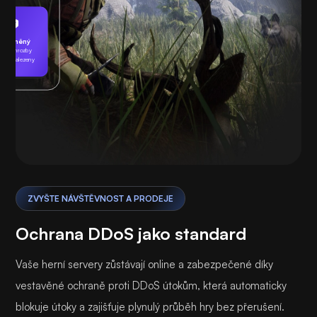
Chráněný
ádné hrozby
byly nalezeny
Hraní
ZVYŠTE NÁVŠTĚVNOST A PRODEJE
Ochrana DDoS jako standard
Vaše herní servery zůstávají online a zabezpečené díky
vestavěné ochraně proti DDoS útokům, která automaticky
blokuje útoky a zajišťuje plynulý průběh hry bez přerušení.