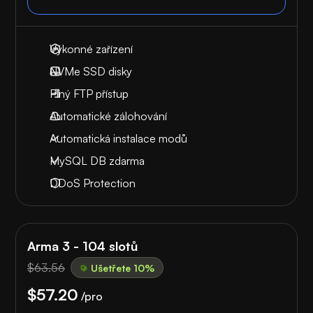
Výkonné zařízení
NVMe SSD disky
Plný FTP přístup
Automatické zálohování
Automatická instalace modů
MySQL DB zdarma
DDoS Protection
Arma 3 - 104 slotů
$63.56
Ušetřete 10%
$57.20
/pro