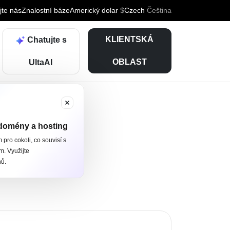
jte nás
Znalostní báze
Americký dolar
$
Czech
Čeština
KLIENTSKÁ
Chatujte s
OBLAST
UltaAI
domény a hosting
pro cokoli, co souvisí s
. Využijte
hů.
drese
[email protected]