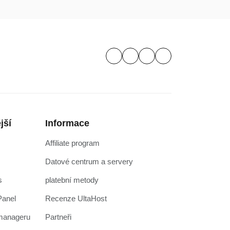
jší
Informace
Affiliate program
Datové centrum a servery
s
platební metody
Panel
Recenze UltaHost
pmanageru
Partneři