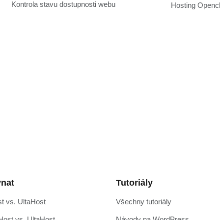
Kontrola stavu dostupnosti webu
Hosting Openc
nat
Tutoriály
t vs. UltaHost
Všechny tutoriály
ost vs. UltaHost
Návody na WordPress