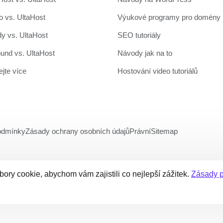
 vs. UltaHost
Výukové programy pro domény
y vs. UltaHost
SEO tutoriály
und vs. UltaHost
Návody jak na to
jte více
Hostování video tutoriálů
podmínky
Zásady ochrany osobních údajů
Právní
Sitemap
ory cookie, abychom vám zajistili co nejlepší zážitek.
Zásady p