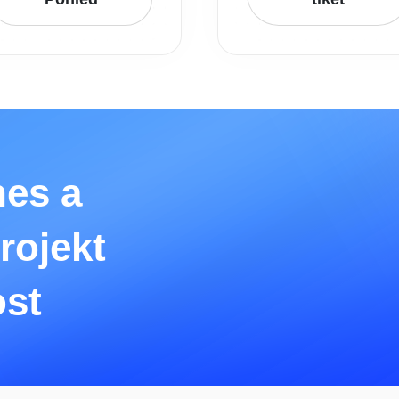
nes a
rojekt
ost