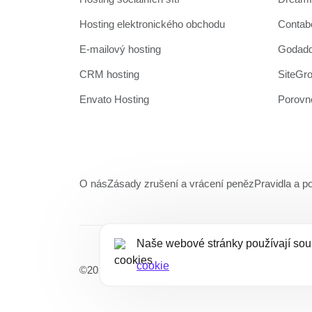
Hosting elektronického obchodu
Contabo
E-mailový hosting
Godadd
CRM hosting
SiteGro
Envato Hosting
Porovne
O nás
Zásady zrušení a vrácení peněz
Pravidla a 
Naše webové stránky používají soub
cookie
©2026 UltaHost - Všechna práva vyhrazena