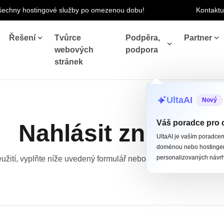
 všechny hostingové služby po omezenou dobu!
Kontaktu
Řešení
Tvůrce
Podpěra,
Partner
webových
podpora
stránek
UltaAI
Nový
Váš poradce pro 
Nahlásit zneužití
UltaAI je vaším poradcem 
doménou nebo hostingem
personalizovaných návr
eužití, vyplňte níže uvedený formulář nebo nás kontaktujte na a