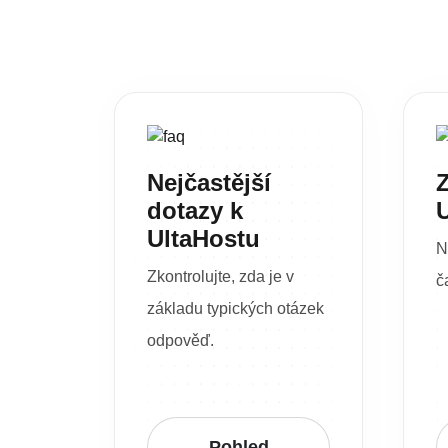
Nejčastější
Z
dotazy k
UltaHostu
N
Zkontrolujte, zda je v
č
základu typických otázek
odpověď.
Pohled