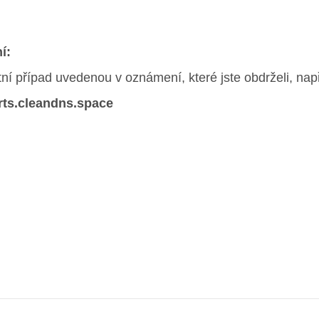
í:
ní případ uvedenou v oznámení, které jste obdrželi, např
rts.cleandns.space