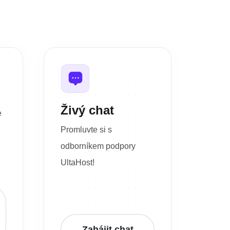
Živý chat
e
Promluvte si s
odborníkem podpory
UltaHost!
Zahájit chat