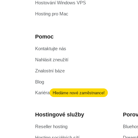
Hostování Windows VPS
Hosting pro Mac
Pomoc
Kontaktujte nás
Nahlásit zneužití
Znalostní báze
Blog
Kariéra
Hledáme nové zaměstnance!
Hostingové služby
Porov
Reseller hosting
Bluehos
Hosting sociálních sítí
DreamH