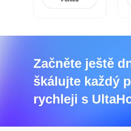
Začněte ještě d
škálujte každý p
rychleji s UltaH