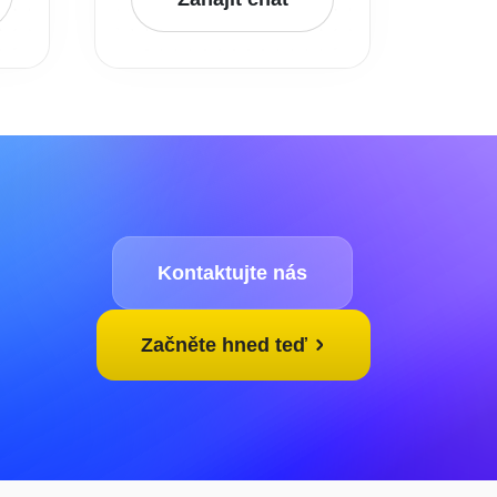
Kontaktujte nás
Začněte hned teď