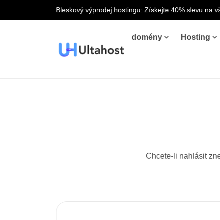
Bleskový výprodej hostingu: Získejte 40% slevu na
domény
Hosting
Chcete-li nahlásit zn