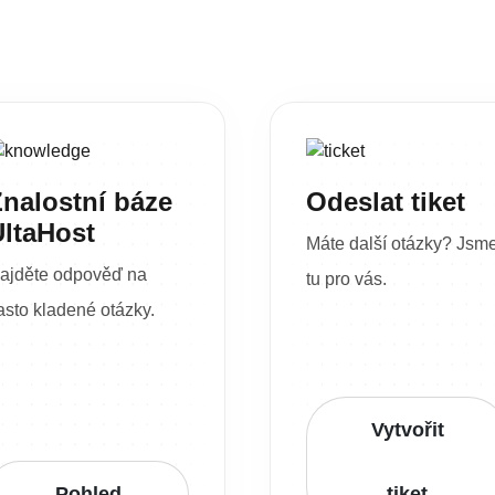
nalostní báze
Odeslat tiket
UltaHost
Máte další otázky? Jsm
ajděte odpověď na
tu pro vás.
asto kladené otázky.
Vytvořit
Pohled
tiket