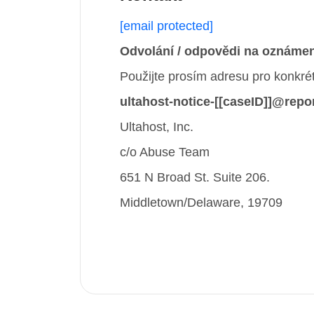
[email protected]
Odvolání / odpovědi na oznámen
Použijte prosím adresu pro konkrét
ultahost-notice-[[caseID]]@repo
Ultahost, Inc.
c/o Abuse Team
651 N Broad St. Suite 206.
Middletown/Delaware, 19709