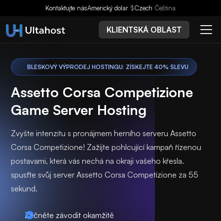
Kontaktujte nás
Americký dolar
$
Czech
Čeština
KLIENTSKÁ OBLAST
BLESKOVÝ VÝPRODEJ HOSTINGU: ZÍSKEJTE 40% SLEVU
Assetto Corsa Competizione
Game Server Hosting
Zvyšte intenzitu s pronájmem herního serveru Assetto
Corsa Competizione! Zažijte pohlcující kampaň řízenou
postavami, která vás nechá na okraji vašeho křesla.
spusťte svůj server Assetto Corsa Competizione za 55
sekund.
Začněte závodit okamžitě