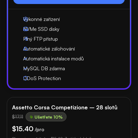
Výkonné zařízení
NVMe SSD disky
Plný FTP přístup
Automatické zálohování
Automatická instalace modů
MySQL DB zdarma
DDoS Protection
Assetto Corsa Competizione – 28 slotů
$17.11
Ušetřete 10%
$15.40
/pro