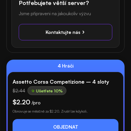
Potřebujete větší server?
Jsme připraveni na jakoukoliv výzvu
Kontaktujte nás
4 Hráči
Assetto Corsa Competizione – 4 sloty
$2.44
Ušetřete 10%
$2.20
/pro
Obnovuje se měsíčně za
$2.20
. Zrušit lze kdykoli.
OBJEDNAT