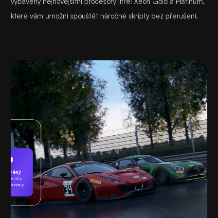
vybaveny nejnovějšími procesory Intel Xeon Gold a Platinum,
které vám umožní spouštět náročné skripty bez přerušení.
Chráněný
ádné hrozby
byly nalezeny
Hraní