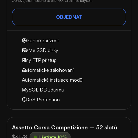
Obnovuje se měsíčně za
$15.40
. Zrušit lze kdykoli.
OBJEDNAT
Výkonné zařízení
NVMe SSD disky
Plný FTP přístup
Automatické zálohování
Automatická instalace modů
MySQL DB zdarma
DDoS Protection
Assetto Corsa Competizione – 52 slotů
$31.78
Ušetřete 10%