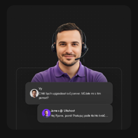
Vy
Chtěl bych upgradovat svůj server. Můžete mi s tím
pomoct?
James @ Ultahost
Hej Ryane, jasně! Postupuj podle těchto kroků...