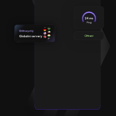
24 ms
Ping
Ultrarychlý
Hraní
Globální servery