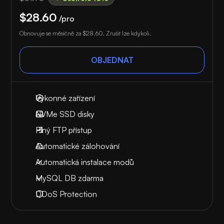
$28.60
/pro
Obnovuje se měsíčně za
$28.60
. Zrušit lze kdykoli.
OBJEDNAT
Výkonné zařízení
NVMe SSD disky
Plný FTP přístup
Automatické zálohování
Automatická instalace modů
MySQL DB zdarma
DDoS Protection