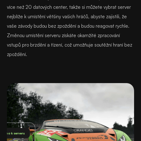
více než 20 datových center, takže si můžete vybrat server
nejblíže k umístění většiny vašich hráčů, abyste zajistili, že
vaše závody budou bez zpoždění a budou reagovat rychle.
Změnou umístění serveru získáte okamžité zpracování
vstupů pro brzdění a řízení, což umožňuje soutěžní hraní bez
zpoždění.
pojeno k serveru