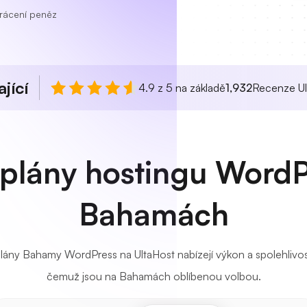
rácení peněz
jící
4.9 z 5 na základě
1,932
Recenze Ul
 plány hostingu WordP
Bahamách
ány Bahamy WordPress na UltaHost nabízejí výkon a spolehlivost
čemuž jsou na Bahamách oblíbenou volbou.