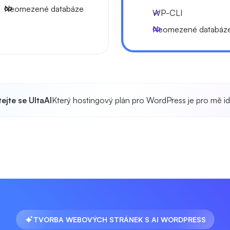
Neomezené databáze
WP-CLI
Neomezené databáz
ejte se UltaAI
Který hostingový plán pro WordPress je pro mě id
TVORBA WEBOVÝCH STRÁNEK S AI WORDPRESS