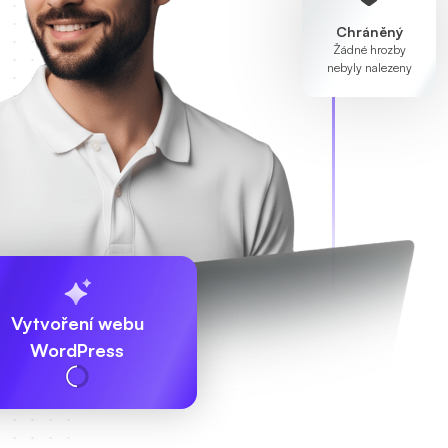
Chráněný
Žádné hrozby
nebyly nalezeny
Vytvoření webu
WordPress