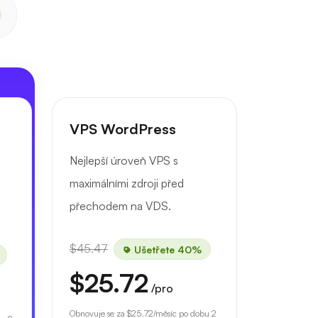
VPS WordPress
Nejlepší úroveň VPS s
maximálními zdroji před
přechodem na VDS.
$45.47
Ušetřete 40%
$25.72
/pro
Obnovuje se za
$25.72
/měsíc po dobu 2