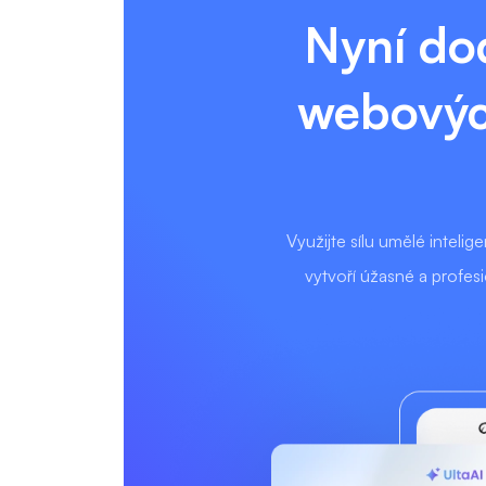
Nyní do
webovýc
Využijte sílu umělé inteli
vytvoří úžasné a profes