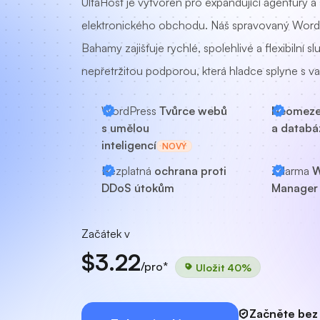
UltaHost je vytvořen pro expandující agentury a
elektronického obchodu. Náš spravovaný Word
Bahamy zajišťuje rychlé, spolehlivé a flexibilní sl
nepřetržitou podporou, která hladce splyne s v
WordPress
Tvůrce webů
Neomeze
s umělou
a databá
inteligencí
NOVÝ
Bezplatná
ochrana proti
Zdarma
W
DDoS útokům
Manager 
Začátek v
$3.22
/pro*
Uložit 40%
Začněte bez 