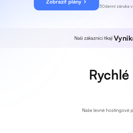
Zobrazit plány
30denní záruka v
Vynika
Naši zákazníci říkají
Rychlé
Naše levné hostingové pl