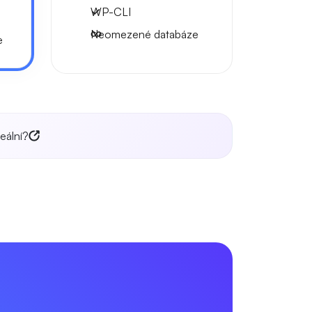
WP-CLI
Neomezené databáze
e
eální?