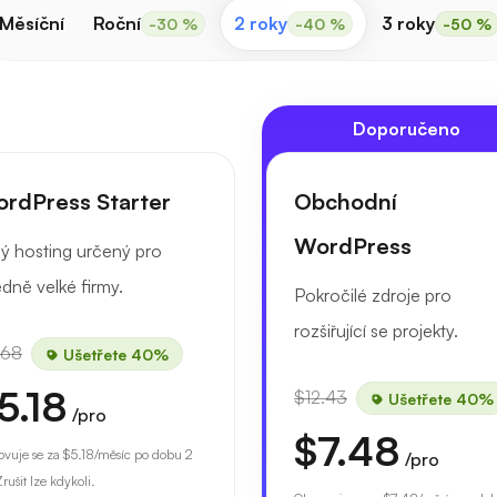
Měsíční
Roční
2 roky
3 roky
-30 %
-40 %
-50 %
Doporučeno
rdPress Starter
Obchodní
WordPress
ný hosting určený pro
edně velké firmy.
Pokročilé zdroje pro
rozšiřující se projekty.
.68
Ušetřete 40%
5.18
$12.43
Ušetřete 40%
/pro
$7.48
vuje se za
$5.18
/měsíc po dobu 2
/pro
Zrušit lze kdykoli.