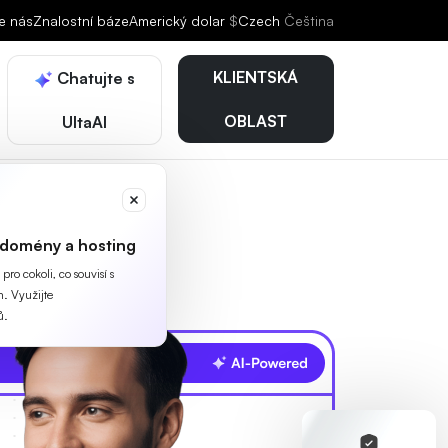
e nás
Znalostní báze
Americký dolar
$
Czech
Čeština
KLIENTSKÁ
Chatujte s
OBLAST
UltaAI
 domény a hosting
ro cokoli, co souvisí s
. Využijte
ů.