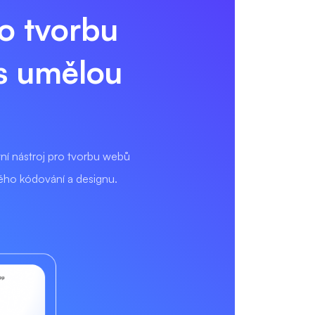
o tvorbu
s umělou
tní nástroj pro tvorbu webů
tého kódování a designu.