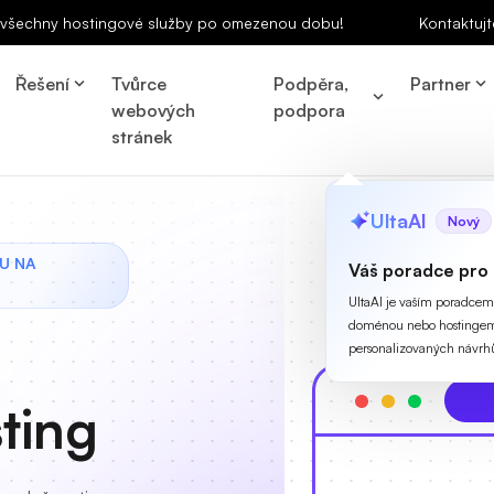
a všechny hostingové služby po omezenou dobu!
Kontaktujt
Řešení
Tvůrce
Podpěra,
Partner
webových
podpora
stránek
UltaAI
Nový
U NA
Váš poradce pro
UltaAI je vaším poradcem p
doménou nebo hostingem
personalizovaných návrh
ting