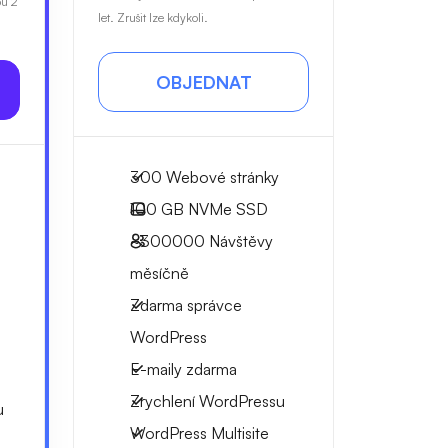
bu 2
let. Zrušit lze kdykoli.
OBJEDNAT
300 Webové stránky
100 GB
NVMe SSD
~300000
Návštěvy
měsíčně
Zdarma správce
WordPress
E-maily zdarma
Zrychlení WordPressu
u
WordPress Multisite