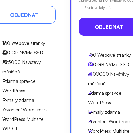
Obnovuje se za
$7.48
/měsíc po do
let. Zrušit lze kdykoli.
OBJEDNAT
OBJEDNAT
100 Webové stránky
100 GB
NVMe SSD
100 Webové stránky
~25000
Návštěvy
100 GB
NVMe SSD
měsíčně
~100000
Návštěvy
Zdarma správce
měsíčně
WordPress
Zdarma správce
E-maily zdarma
WordPress
Zrychlení WordPressu
E-maily zdarma
WordPress Multisite
Zrychlení WordPress
WP-CLI
WordPress Multisite