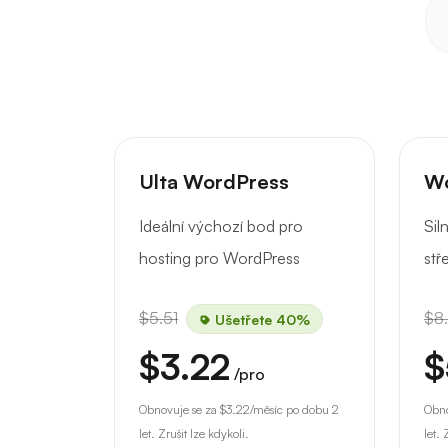
Ulta WordPress
Wo
Ideální výchozí bod pro
Sil
hosting pro WordPress
stř
$5.51
$8
Ušetřete 40%
$3.22
$
/pro
Obnovuje se za
$3.22
/měsíc po dobu 2
Obno
let. Zrušit lze kdykoli.
let. 