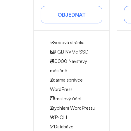
OBJEDNAT
1 webová stránka
30 GB
NVMe SSD
~10000
Návštěvy
měsíčně
Zdarma správce
WordPress
1
Emailový účet
Zrychlení WordPressu
WP-CLI
2 Databáze