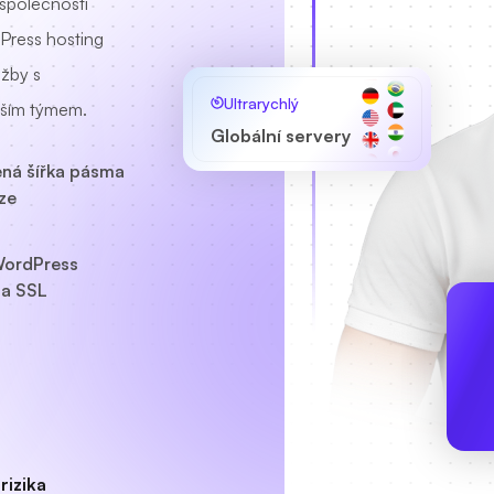
 společnosti
Press hosting
užby s
Ultrarychlý
aším týmem.
Globální servery
ná šířka pásma
ze
ordPress
a SSL
rizika