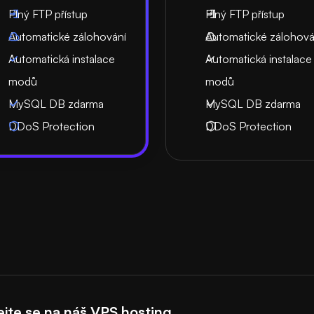
Plný FTP přístup
Plný FTP přístup
Automatické zálohování
Automatické zálohová
Automatická instalace
Automatická instalace
modů
modů
MySQL DB zdarma
MySQL DB zdarma
DDoS Protection
DDoS Protection
ejte se na náš VPS hosting