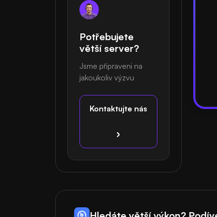
Potřebujete
větší server?
Jsme připraveni na
jakoukoliv výzvu
Kontaktujte nás
Hledáte větší výkon? Podív