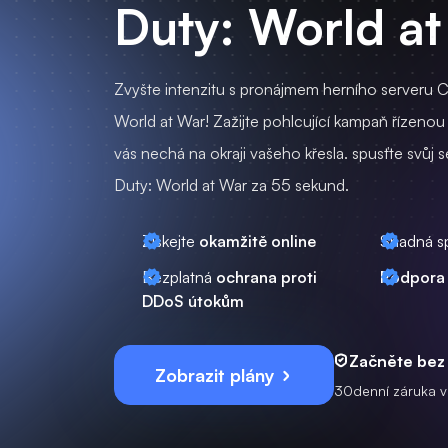
Duty: World a
Zvyšte intenzitu s pronájmem herního serveru Ca
World at War! Zažijte pohlcující kampaň řízenou
vás nechá na okraji vašeho křesla. spusťte svůj s
Duty: World at War za 55 sekund.
Získejte
okamžitě online
Snadná s
Bezplatná
ochrana proti
Podpora
DDoS útokům
Začněte bez 
Zobrazit plány
30denní záruka v