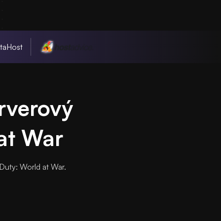
taHost
erverový
 at War
Duty: World at War.