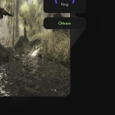
Ping
Hraní