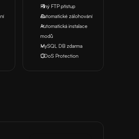
Plný FTP přístup
ní
Automatické zálohování
Automatická instalace
modů
MySQL DB zdarma
DDoS Protection