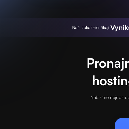
Vynika
Naši zákazníci říkají
Pronajm
hostin
Nabízíme nejdostup