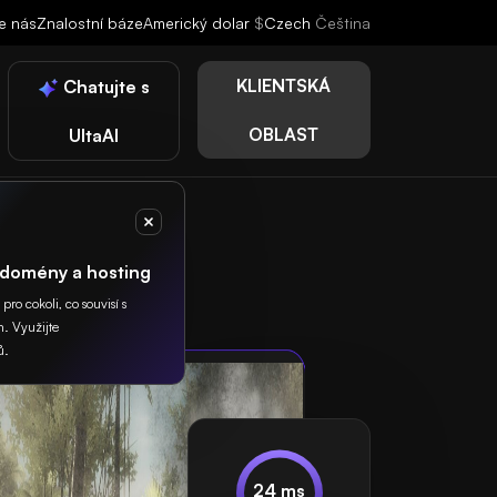
e nás
Znalostní báze
Americký dolar
$
Czech
Čeština
KLIENTSKÁ
Chatujte s
OBLAST
UltaAI
 domény a hosting
ro cokoli, co souvisí s
. Využijte
ů.
24 ms