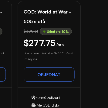
-
COD: World at War -
505 slotů
$308.61
Ušetřete 10%
$277.75
/pro
ušit
Obnovuje se měsíčně za
$277.75
. Zrušit
lze kdykoli.
OBJEDNAT
Výkonné zařízení
NVMe SSD disky