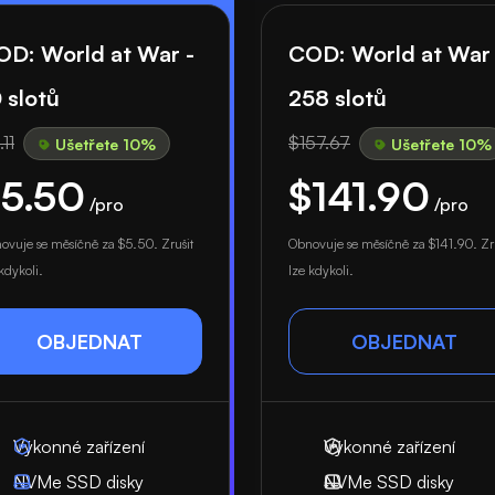
OD: World at War -
COD: World at War 
 slotů
258 slotů
11
$157.67
Ušetřete 10%
Ušetřete 10%
5.50
$141.90
/pro
/pro
ovuje se měsíčně za
$5.50
. Zrušit
Obnovuje se měsíčně za
$141.90
. Zr
kdykoli.
lze kdykoli.
OBJEDNAT
OBJEDNAT
Výkonné zařízení
Výkonné zařízení
NVMe SSD disky
NVMe SSD disky