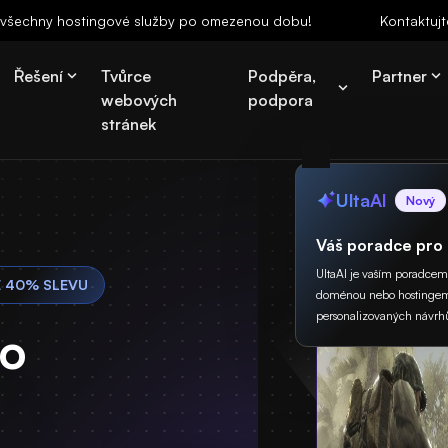
a všechny hostingové služby po omezenou dobu!
Kontaktujt
Řešení
Tvůrce
Podpěra,
Partner
webových
podpora
stránek
UltaAI
Nový
Váš poradce pro
UltaAI je vaším poradcem p
E 40% SLEVU
doménou nebo hostingem
personalizovaných návrh
ho