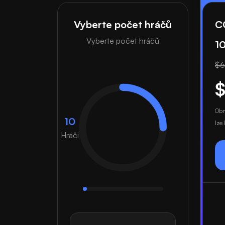
Vyberte počet hráčů
C
Vyberte počet hráčů
10
$6.
$
Obn
10
lze 
Hráči