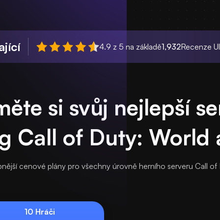
jící
4.9 z 5 na základě
1,932
Recenze Ul
ěte si svůj nejlepší s
g Call of Duty: World
nější cenové plány pro všechny úrovně herního serveru Call of 
10 Hráči