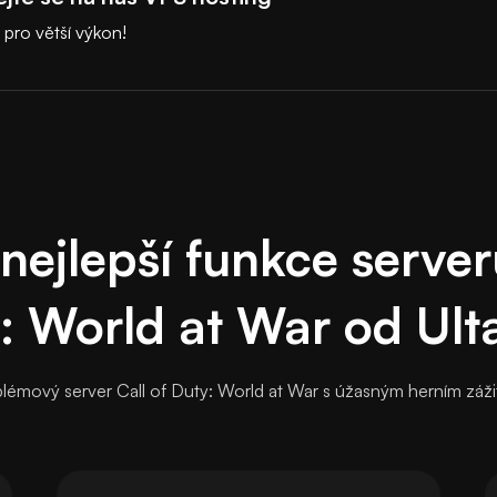
y pro větší výkon!
 nejlepší funkce server
: World at War od Ult
oblémový server Call of Duty: World at War s úžasným herním záži