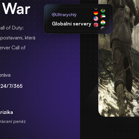
t War
Ultrarychlý
Globální servery
ll of Duty:
 postavami, která
erver Call of
práva
 24/7/365
rizika
rácení peněz