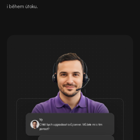
i během útoku.
Vy
Chtěl bych upgradovat svůj server. Můžete mi s tím
pomoct?