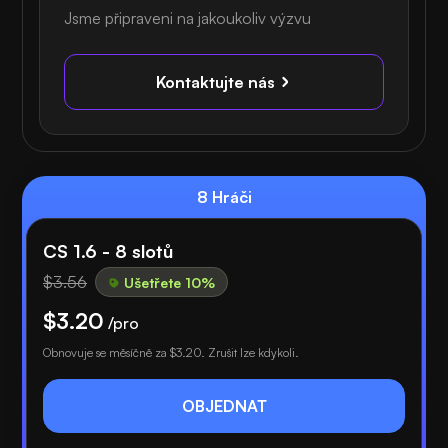
Jsme připraveni na jakoukoliv výzvu
Kontaktujte nás
8 Hráči
CS 1.6 - 8 slotů
$3.56
Ušetřete 10%
$3.20
/pro
Obnovuje se měsíčně za
$3.20
. Zrušit lze kdykoli.
OBJEDNAT