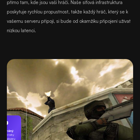
přímo tam, kde jsou vaši hráči. Naše síťová infrastruktura
poskytuje rychlou propustnost, takže každý hráč, který se k
vašemu serveru připojí, si bude od okamžiku připojení užívat
nízkou latenci.
Chráněný
ádné hrozby
byly nalezeny