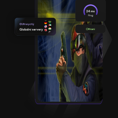
24 ms
Ping
Ultrarychlý
Hraní
Globální servery