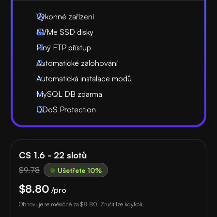
Výkonné zařízení
NVMe SSD disky
Plný FTP přístup
Automatické zálohování
Automatická instalace modů
MySQL DB zdarma
DDoS Protection
CS 1.6 - 22 slotů
$9.78
Ušetřete 10%
$8.80
/pro
Obnovuje se měsíčně za
$8.80
. Zrušit lze kdykoli.