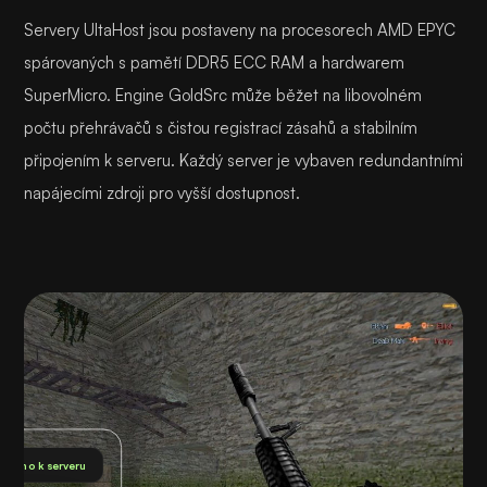
Servery UltaHost jsou postaveny na procesorech AMD EPYC
spárovaných s pamětí DDR5 ECC RAM a hardwarem
SuperMicro. Engine GoldSrc může běžet na libovolném
počtu přehrávačů s čistou registrací zásahů a stabilním
připojením k serveru. Každý server je vybaven redundantními
napájecími zdroji pro vyšší dostupnost.
pojeno k serveru