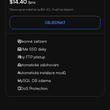
$14.40
/pro
Obnovuje se měsíčně za
$14.40
. Zrušit lze kdykoli.
OBJEDNAT
Výkonné zařízení
NVMe SSD disky
Plný FTP přístup
Automatické zálohování
Automatická instalace modů
MySQL DB zdarma
DDoS Protection