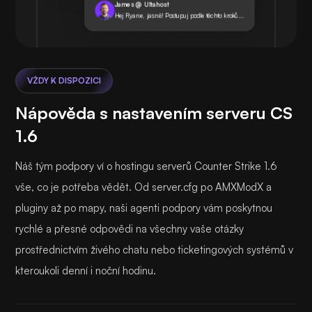
James @ Ultahost
Hej Ryane, jasně! Postupuj podle těchto kroků...
VŽDY K DISPOZICI
Nápověda s nastavením serveru CS
1.6
Náš tým podpory ví o hostingu serverů Counter Strike 1.6
vše, co je potřeba vědět. Od server.cfg po AMXModX a
pluginy až po mapy, naši agenti podpory vám poskytnou
rychlé a přesné odpovědi na všechny vaše otázky
prostřednictvím živého chatu nebo ticketingových systémů v
kteroukoli denní i noční hodinu.