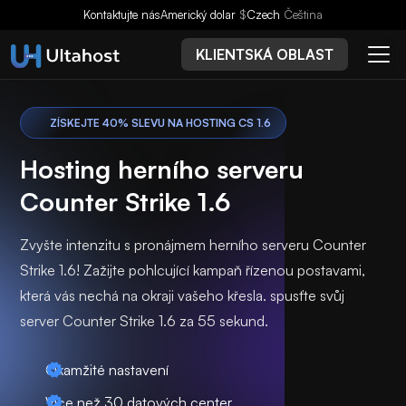
Kontaktujte nás
Americký dolar
$
Czech
Čeština
KLIENTSKÁ OBLAST
ZÍSKEJTE 40% SLEVU NA HOSTING CS 1.6
Hosting herního serveru
Counter Strike 1.6
Zvyšte intenzitu s pronájmem herního serveru Counter
Strike 1.6! Zažijte pohlcující kampaň řízenou postavami,
která vás nechá na okraji vašeho křesla. spusťte svůj
server Counter Strike 1.6 za 55 sekund.
Okamžité nastavení
Více než 30 datových center