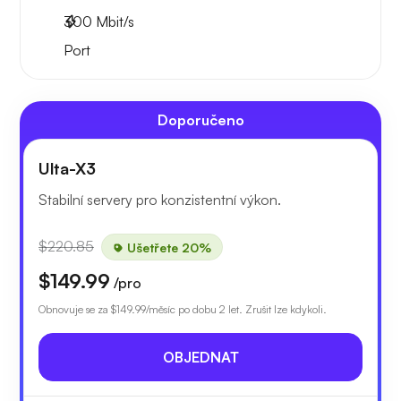
300
Mbit/s
Port
Doporučeno
Ulta-X3
Stabilní servery pro konzistentní výkon.
$220.85
Ušetřete 20%
$149.99
/pro
Obnovuje se za
$149.99
/měsíc po dobu 2 let. Zrušit lze kdykoli.
OBJEDNAT