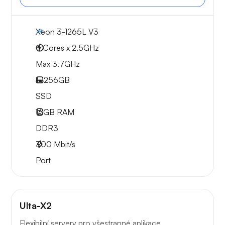
Xeon 3-1265L V3
4 Cores x 2.5GHz
Max 3.7GHz
1x
256GB
SSD
16GB
RAM
DDR3
300
Mbit/s
Port
Ulta-X2
Flexibilní servery pro všestranné aplikace.