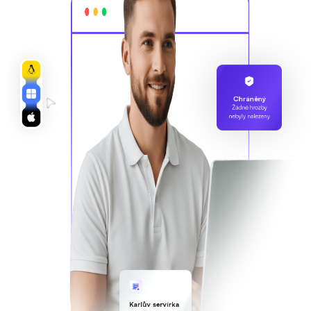
Chráněný
Žádné hrozby
nebyly nalezeny
Karlův servírka