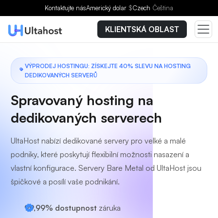
Vyberte si tarif
Kontaktujte nás
Americký dolar
$
Czech
Čeština
KLIENTSKÁ OBLAST
VÝPRODEJ HOSTINGU: ZÍSKEJTE 40% SLEVU NA HOSTING
DEDIKOVANÝCH SERVERŮ
Spravovaný hosting na
dedikovaných serverech
UltaHost nabízí dedikované servery pro velké a malé
podniky, které poskytují flexibilní možnosti nasazení a
vlastní konfigurace. Servery Bare Metal od UltaHost jsou
špičkové a posílí vaše podnikání.
99,99% dostupnost
záruka