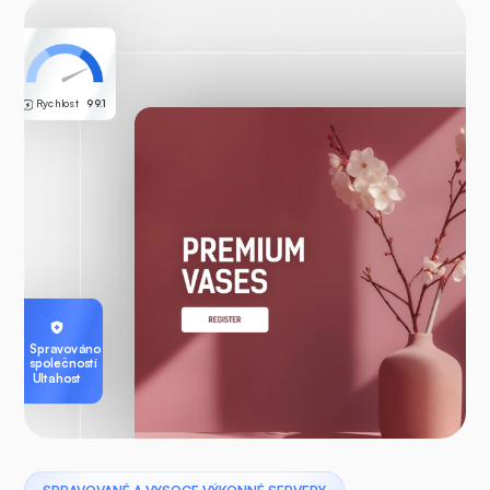
Rychlost
99.1
Spravováno
společností
Ultahost