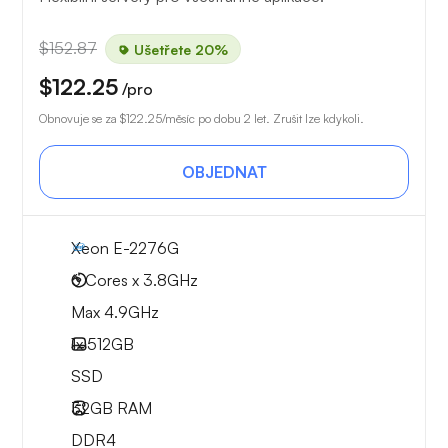
$152.87
Ušetřete 20%
$122.25
/pro
Obnovuje se za
$122.25
/měsíc po dobu 2 let. Zrušit lze kdykoli.
OBJEDNAT
Xeon E-2276G
6 Cores x 3.8GHz
Max 4.9GHz
1x
512GB
SSD
32GB
RAM
DDR4