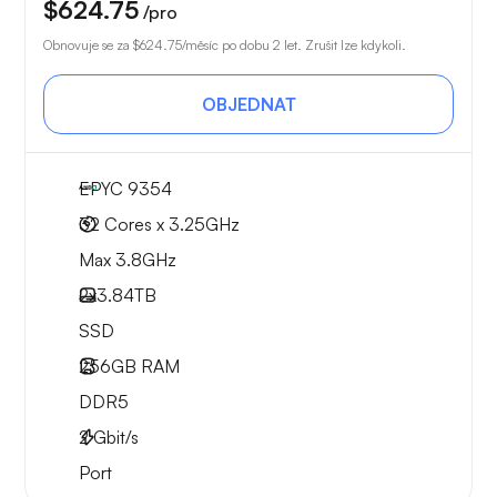
$624.75
/pro
Obnovuje se za
$624.75
/měsíc po dobu 2 let. Zrušit lze kdykoli.
OBJEDNAT
EPYC 9354
32 Cores x 3.25GHz
Max 3.8GHz
2x
3.84TB
SSD
256GB
RAM
DDR5
2
Gbit/s
Port