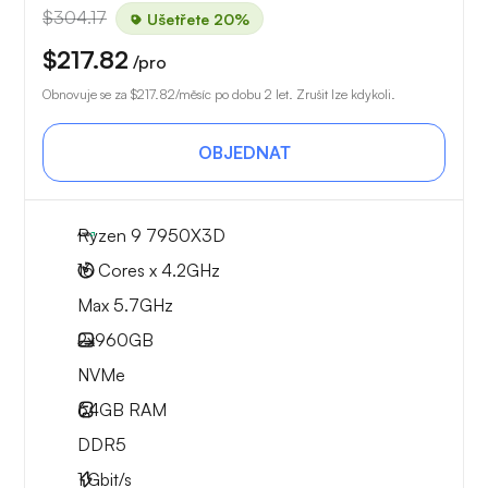
$304.17
Ušetřete 20%
$217.82
/pro
Obnovuje se za
$217.82
/měsíc po dobu 2 let. Zrušit lze kdykoli.
OBJEDNAT
Ryzen 9 7950X3D
16 Cores x 4.2GHz
Max 5.7GHz
2x
960GB
NVMe
64GB
RAM
DDR5
1
Gbit/s