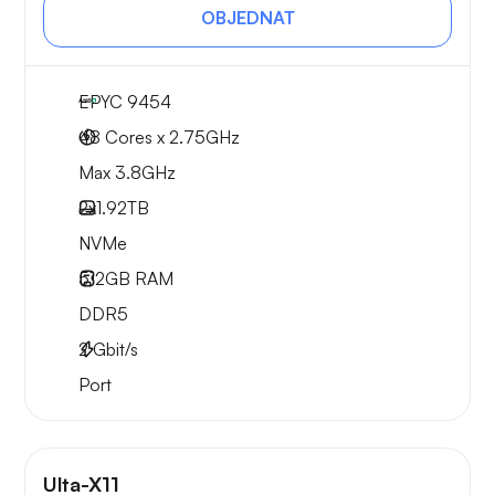
OBJEDNAT
EPYC 9454
48 Cores x 2.75GHz
Max 3.8GHz
2x
1.92TB
NVMe
512GB
RAM
DDR5
2
Gbit/s
Port
Ulta-X11