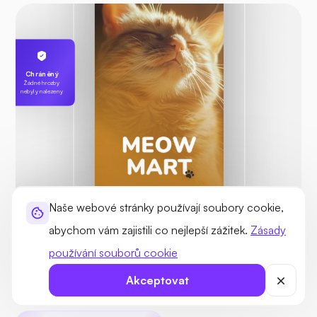
Chráněný
Žádné hrozby
nebyly nalezeny
Naše webové stránky používají soubory cookie,
Karlův
abychom vám zajistili co nejlepší zážitek.
Zásady
servírka
255.189.85.19
používání souborů cookie
Akceptovat