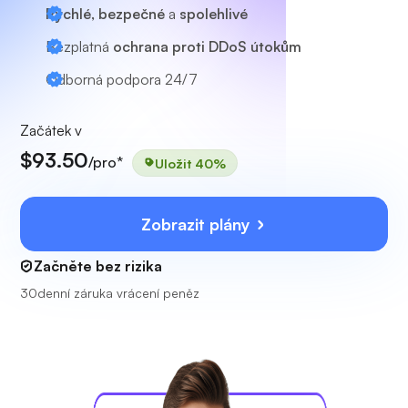
Rychlé, bezpečné
a
spolehlivé
Bezplatná
ochrana proti DDoS útokům
Odborná podpora
24/7
Začátek v
$93.50
/pro*
Uložit 40%
Zobrazit plány
Začněte bez rizika
30denní záruka vrácení peněz