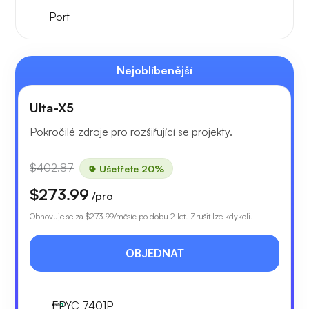
Port
Nejoblíbenější
Ulta-X5
Pokročilé zdroje pro rozšiřující se projekty.
$402.87
Ušetřete 20%
$273.99
/pro
Obnovuje se za
$273.99
/měsíc po dobu 2 let. Zrušit lze kdykoli.
OBJEDNAT
EPYC 7401P