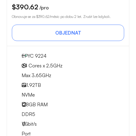
$390.62
/pro
Obnovuje se za
$390.62
/měsíc po dobu 2 let. Zrušit lze kdykoli.
OBJEDNAT
EPYC 9224
24 Cores x 2.5GHz
Max 3.65GHz
2x
1.92TB
NVMe
128GB
RAM
DDR5
1
Gbit/s
Port