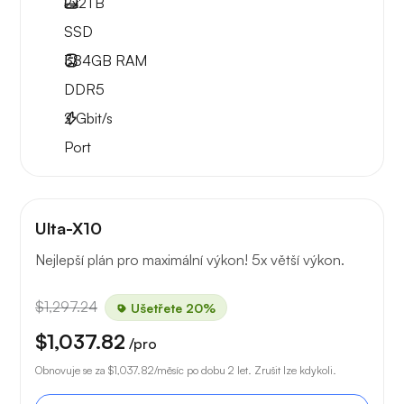
2x
2TB
SSD
384GB
RAM
DDR5
2
Gbit/s
Port
Ulta-X10
Nejlepší plán pro maximální výkon! 5x větší výkon.
$1,297.24
Ušetřete 20%
$1,037.82
/pro
Obnovuje se za
$1,037.82
/měsíc po dobu 2 let. Zrušit lze kdykoli.