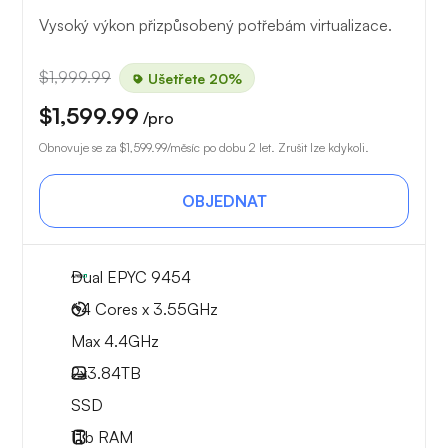
Vysoký výkon přizpůsobený potřebám virtualizace.
$1,999.99
Ušetřete 20%
$1,599.99
/pro
Obnovuje se za
$1,599.99
/měsíc po dobu 2 let. Zrušit lze kdykoli.
OBJEDNAT
Dual EPYC 9454
64 Cores x 3.55GHz
Max 4.4GHz
2x
3.84TB
SSD
1Tb
RAM