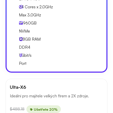
24 Cores x 2.0GHz
Max 3.0GHz
2x
960GB
NVMe
128GB
RAM
DDR4
1
Gbit/s
Port
Ulta-X6
Ideální pro majitele velkých firem a 2X zdroje.
$488.18
Ušetřete 20%