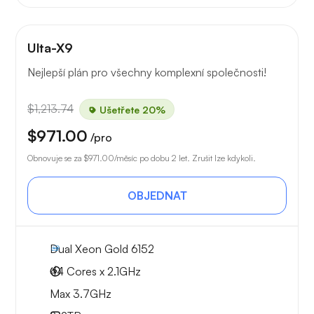
Ulta-X9
Nejlepší plán pro všechny komplexní společnosti!
$1,213.74
Ušetřete 20%
$971.00
/pro
Obnovuje se za
$971.00
/měsíc po dobu 2 let. Zrušit lze kdykoli.
OBJEDNAT
Dual Xeon Gold 6152
44 Cores x 2.1GHz
Max 3.7GHz