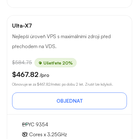
Ulta-X7
Nejlepší úroveň VPS s maximálními zdroji před
přechodem na VDS.
$584.75
Ušetřete 20%
$467.82
/pro
Obnovuje se za
$467.82
/měsíc po dobu 2 let. Zrušit lze kdykoli.
OBJEDNAT
EPYC 9354
32 Cores x 3.25GHz