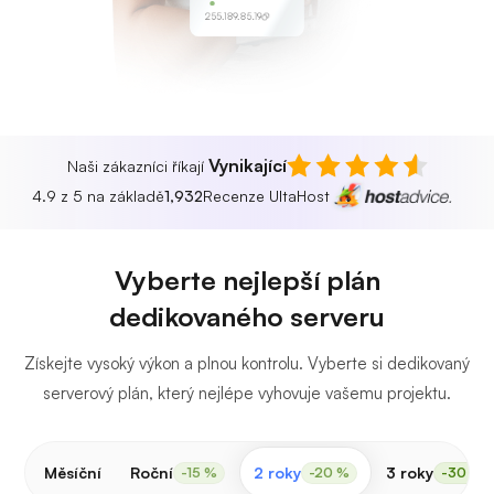
255.189.85.19
Vynikající
Naši zákazníci říkají
4.9 z 5 na základě
1,932
Recenze UltaHost
Vyberte nejlepší plán
dedikovaného serveru
Získejte vysoký výkon a plnou kontrolu. Vyberte si dedikovaný
serverový plán, který nejlépe vyhovuje vašemu projektu.
Měsíční
Roční
2 roky
3 roky
-15 %
-20 %
-30 %