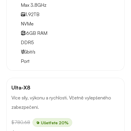
Max 3.8GHz
2x
1.92TB
NVMe
256GB
RAM
DDR5
1
Gbit/s
Port
Ulta-X8
Více síly, výkonu a rychlosti. Včetně vylepšeného
zabezpečení.
$780.68
Ušetřete 20%