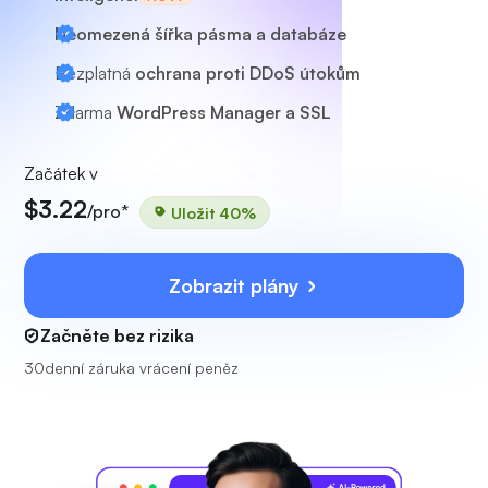
Neomezená šířka pásma a databáze
Bezplatná
ochrana proti DDoS útokům
Zdarma
WordPress Manager a SSL
Začátek v
$3.22
/pro*
Uložit 40%
Zobrazit plány
Začněte bez rizika
30denní záruka vrácení peněz