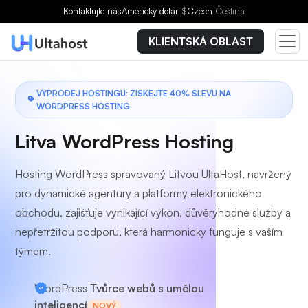
Vyberte si tarif
Kontaktujte nás
Americký dolar
$
Czech
Čeština
KLIENTSKÁ OBLAST
VÝPRODEJ HOSTINGU: ZÍSKEJTE 40% SLEVU NA
WORDPRESS HOSTING
Litva WordPress Hosting
Hosting WordPress spravovaný Litvou UltaHost, navržený
pro dynamické agentury a platformy elektronického
obchodu, zajišťuje vynikající výkon, důvěryhodné služby a
nepřetržitou podporu, která harmonicky funguje s vaším
týmem.
WordPress
Tvůrce webů s umělou
inteligencí
NOVÝ