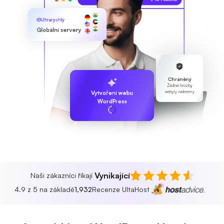
Ultrarychlý
Globální servery
Chráněný
Žádné hrozby
nebyly nalezeny
Vytvoření webu
WordPress
Vynikající
Naši zákazníci říkají
4.9 z 5 na základě
1,932
Recenze UltaHost