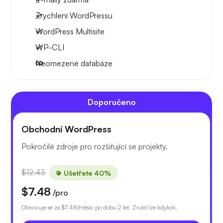
Zrychlení WordPressu
WordPress Multisite
WP-CLI
Neomezené databáze
Doporučeno
Obchodní WordPress
Pokročilé zdroje pro rozšiřující se projekty.
$12.43
Ušetřete 40%
$7.48
/pro
Obnovuje se za
$7.48
/měsíc po dobu 2 let. Zrušit lze kdykoli.