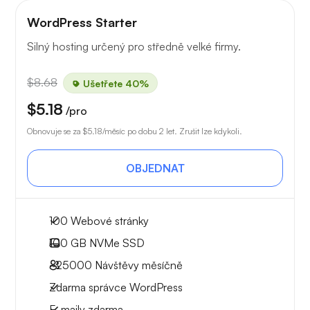
WordPress Starter
Silný hosting určený pro středně velké firmy.
$8.68
Ušetřete 40%
$5.18
/pro
Obnovuje se za
$5.18
/měsíc po dobu 2 let. Zrušit lze kdykoli.
OBJEDNAT
100 Webové stránky
100 GB
NVMe SSD
~25000
Návštěvy měsíčně
Zdarma správce WordPress
E-maily zdarma