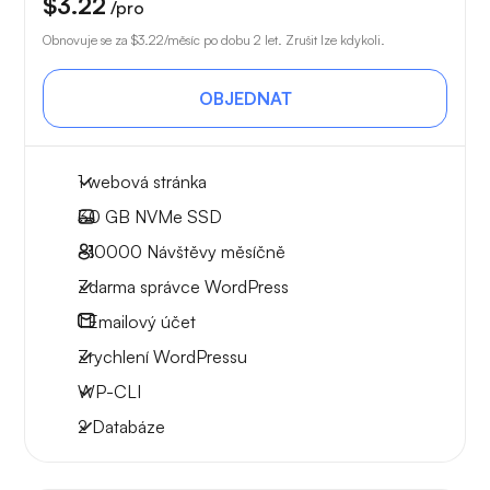
$3.22
/pro
Obnovuje se za
$3.22
/měsíc po dobu 2 let. Zrušit lze kdykoli.
OBJEDNAT
1 webová stránka
30 GB
NVMe SSD
~10000
Návštěvy měsíčně
Zdarma správce WordPress
1
Emailový účet
Zrychlení WordPressu
WP-CLI
2 Databáze