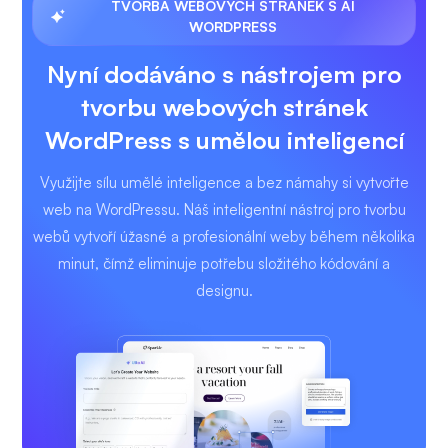
TVORBA WEBOVÝCH STRÁNEK S AI
WORDPRESS
Nyní dodáváno s nástrojem pro
tvorbu webových stránek
WordPress s umělou inteligencí
Využijte sílu umělé inteligence a bez námahy si vytvořte
web na WordPressu. Náš inteligentní nástroj pro tvorbu
webů vytvoří úžasné a profesionální weby během několika
minut, čímž eliminuje potřebu složitého kódování a
designu.