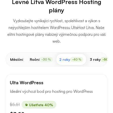
Levné Litva WordPress Hosting
plány
Vyzkoušejte vynikající rychlost, spolehlivost a výkon s
nejrychlejším hostitelem WordPressu UltaHost Litva. Naše
elitní hostingové plány nabízejí výjimečnou podporu pro váš
web.
Měsíční
Roční
2 roky
3 roky
-30 %
-40 %
-50 %
Ulta WordPress
Ideální výchozí bod pro hosting pro WordPress
$5.51
Ušetřete 40%