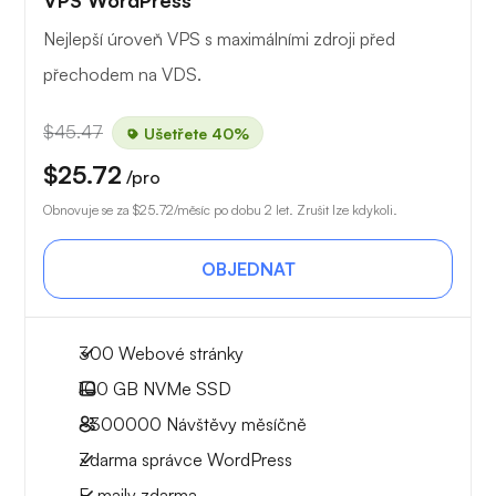
VPS WordPress
Nejlepší úroveň VPS s maximálními zdroji před
přechodem na VDS.
$45.47
Ušetřete 40%
$25.72
/pro
Obnovuje se za
$25.72
/měsíc po dobu 2 let. Zrušit lze kdykoli.
OBJEDNAT
300 Webové stránky
100 GB
NVMe SSD
~300000
Návštěvy měsíčně
Zdarma správce WordPress
E-maily zdarma