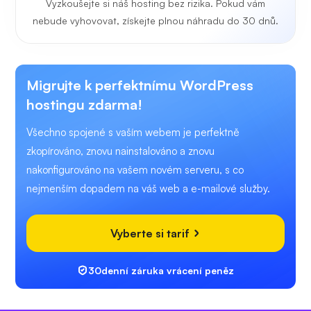
Vyzkoušejte si náš hosting bez rizika. Pokud vám
nebude vyhovovat, získejte plnou náhradu do 30 dnů.
Migrujte k perfektnímu WordPress
hostingu zdarma!
Všechno spojené s vaším webem je perfektně
zkopírováno, znovu nainstalováno a znovu
nakonfigurováno na vašem novém serveru, s co
nejmenším dopadem na váš web a e-mailové služby.
Vyberte si tarif
30denní záruka vrácení peněz