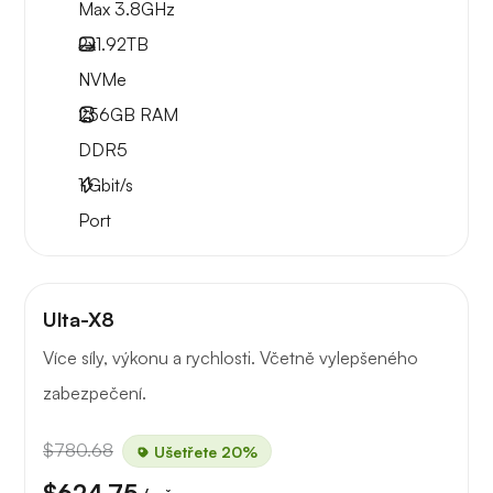
Max 3.8GHz
2x
1.92TB
NVMe
256GB
RAM
DDR5
1
Gbit/s
Port
Ulta-X8
Více síly, výkonu a rychlosti. Včetně vylepšeného
zabezpečení.
$780.68
Ušetřete 20%
$624.75