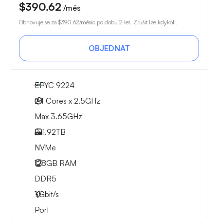
$390.62
/měs
Obnovuje se za
$390.62
/měsíc po dobu 2 let. Zrušit lze kdykoli.
OBJEDNAT
EPYC 9224
24 Cores x 2.5GHz
Max 3.65GHz
2x
1.92TB
NVMe
128GB
RAM
DDR5
1
Gbit/s
Port