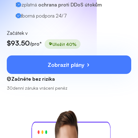
Bezplatná
ochrana proti DDoS útokům
Odborná podpora
24/7
Začátek v
$93.50
/pro*
Uložit 40%
Zobrazit plány
Začněte bez rizika
30denní záruka vrácení peněz