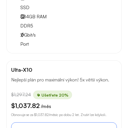
SSD
384GB
RAM
DDR5
2
Gbit/s
Port
Ulta-X10
Nejlepší plán pro maximální výkon! 5x větší výkon.
$1,297.24
Ušetřete 20%
$1,037.82
/měs
Obnovuje se za
$1,037.82
/měsíc po dobu 2 let. Zrušit lze kdykoli.