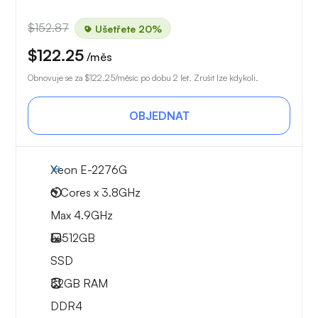
$152.87
Ušetřete 20%
$122.25
/měs
Obnovuje se za
$122.25
/měsíc po dobu 2 let. Zrušit lze kdykoli.
OBJEDNAT
Xeon E-2276G
6 Cores x 3.8GHz
Max 4.9GHz
1x
512GB
SSD
32GB
RAM
DDR4