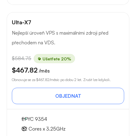
Ulta-X7
Nejlepší úroveň VPS s maximálními zdroji před
přechodem na VDS.
$584.75
Ušetřete 20%
$467.82
/měs
Obnovuje se za
$467.82
/měsíc po dobu 2 let. Zrušit lze kdykoli.
OBJEDNAT
EPYC 9354
32 Cores x 3.25GHz