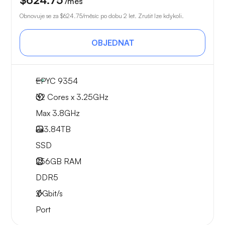
/měs
Obnovuje se za
$624.75
/měsíc po dobu 2 let. Zrušit lze kdykoli.
OBJEDNAT
EPYC 9354
32 Cores x 3.25GHz
Max 3.8GHz
2x
3.84TB
SSD
256GB
RAM
DDR5
2
Gbit/s
Port