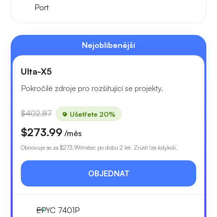
Port
Nejoblíbenější
Ulta-X5
Pokročilé zdroje pro rozšiřující se projekty.
$402.87
Ušetřete 20%
$273.99
/měs
Obnovuje se za
$273.99
/měsíc po dobu 2 let. Zrušit lze kdykoli.
OBJEDNAT
EPYC 7401P