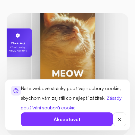
Chráněný
Žádné hrozby
nebyly nalezeny
Naše webové stránky používají soubory cookie,
abychom vám zajistili co nejlepší zážitek.
Zásady
používání souborů cookie
Karlův
servírka
255.189.85.19
Akceptovat