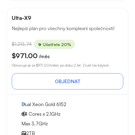
Ulta-X9
Nejlepší plán pro všechny komplexní společnosti!
$1,213.74
Ušetřete 20%
$971.00
/měs
Obnovuje se za
$971.00
/měsíc po dobu 2 let. Zrušit lze kdykoli.
OBJEDNAT
Dual Xeon Gold 6152
44 Cores x 2.1GHz
Max 3.7GHz
2x
2TB