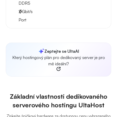
DDR5
2
Gbit/s
Port
Zeptejte se UltaAI
Který hostingový plán pro dedikovaný server je pro
mě ideální?
Základní vlastnosti dedikovaného
serverového hostingu UltaHost
Získejte špičkový hardware za dostupnou cenu vyhrazeného