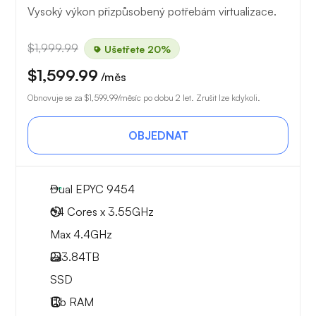
Vysoký výkon přizpůsobený potřebám virtualizace.
$1,999.99
Ušetřete 20%
$1,599.99
/měs
Obnovuje se za
$1,599.99
/měsíc po dobu 2 let. Zrušit lze kdykoli.
OBJEDNAT
Dual EPYC 9454
64 Cores x 3.55GHz
Max 4.4GHz
2x
3.84TB
SSD
1Tb
RAM