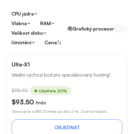
CPU jádra
Vlákna
RAM
Grafický procesor
Velikost disku
Umístění
Cena
Ulta-X1
Ideální výchozí bod pro specializovaný hosting!
$116.93
Ušetřete 20%
$93.50
/měs
Obnovuje se za
$93.50
/měsíc po dobu 2 let. Zrušit lze kdykoli.
OBJEDNAT