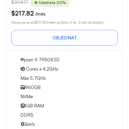
$304.17
Ušetřete 20%
$217.82
/měs
Obnovuje se za
$217.82
/měsíc po dobu 2 let. Zrušit lze kdykoli.
OBJEDNAT
Ryzen 9 7950X3D
16 Cores x 4.2GHz
Max 5.7GHz
2x
960GB
NVMe
64GB
RAM
DDR5
1
Gbit/s