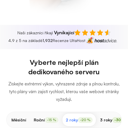
Vynikající
Naši zákazníci říkají
4.9 z 5 na základě
1,932
Recenze UltaHost
Vyberte nejlepší plán
dedikovaného serveru
Získejte extrémní výkon, vyhrazené zdroje a plnou kontrolu,
tyto plány vám zajistí rychlost, kterou vaše webové stránky
vyžadují.
Měsíční
Roční
2 roky
3 roky
-15 %
-20 %
-30 %