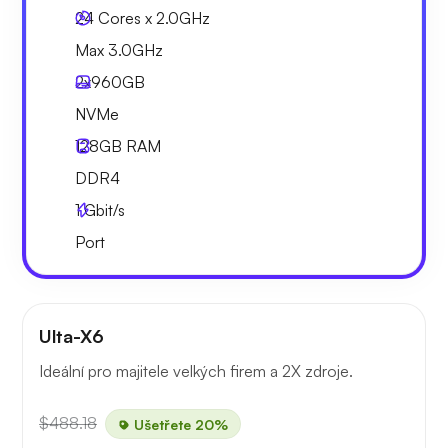
24 Cores x 2.0GHz
Max 3.0GHz
2x
960GB
NVMe
128GB
RAM
DDR4
1
Gbit/s
Port
Ulta-X6
Ideální pro majitele velkých firem a 2X zdroje.
$488.18
Ušetřete 20%