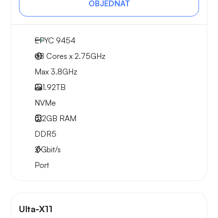
OBJEDNAT
EPYC 9454
48 Cores x 2.75GHz
Max 3.8GHz
2x
1.92TB
NVMe
512GB
RAM
DDR5
2
Gbit/s
Port
Ulta-X11