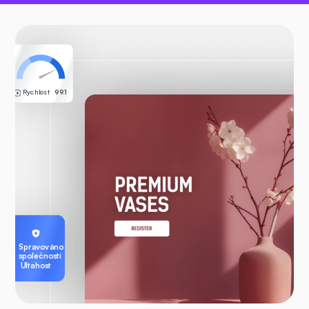
Rychlost
99.1
Spravováno
společností
Ultahost