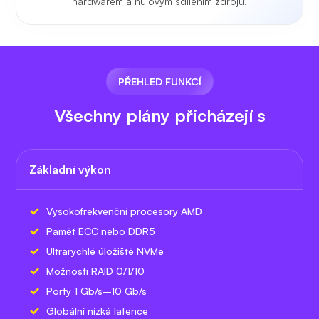
hardwarem a nulovým sdílením zdrojů.
PŘEHLED FUNKCÍ
Všechny plány přicházejí s
Základní výkon
Vysokofrekvenční procesory AMD
Paměť ECC nebo DDR5
Ultrarychlé úložiště NVMe
Možnosti RAID 0/1/10
Porty 1 Gb/s–10 Gb/s
Globální nízká latence