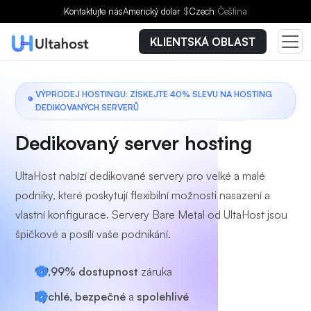
Vyberte si tarif
Kontaktujte nás
Americký dolar
$
Czech
Čeština
KLIENTSKÁ OBLAST
VÝPRODEJ HOSTINGU: ZÍSKEJTE 40% SLEVU NA HOSTING
DEDIKOVANÝCH SERVERŮ
Dedikovaný server hosting
UltaHost nabízí dedikované servery pro velké a malé
podniky, které poskytují flexibilní možnosti nasazení a
vlastní konfigurace. Servery Bare Metal od UltaHost jsou
špičkové a posílí vaše podnikání.
99,99% dostupnost
záruka
Rychlé, bezpečné
a
spolehlivé