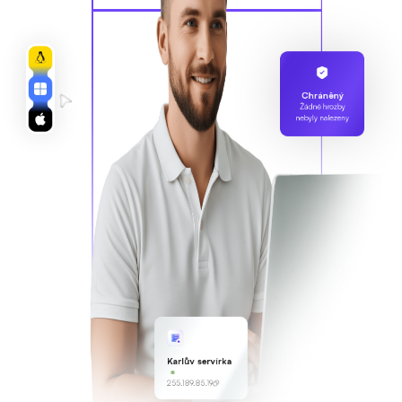
Chráněný
Žádné hrozby
nebyly nalezeny
Karlův servírka
255.189.85.19