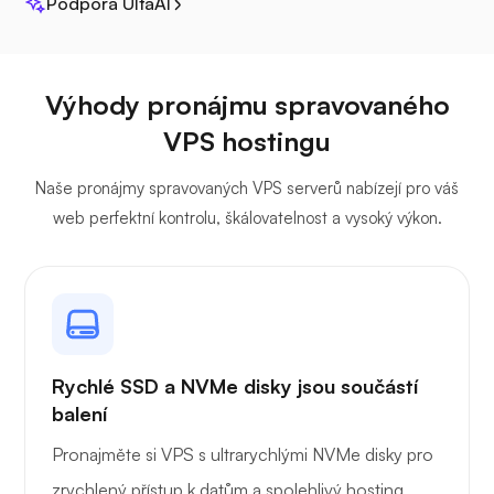
Podpora UltaAI
Džitsi
Výhody pronájmu spravovaného
VPS hostingu
Plex
Naše pronájmy spravovaných VPS serverů nabízejí pro váš
web perfektní kontrolu, škálovatelnost a vysoký výkon.
Vlastní vysílání
Rychlé SSD a NVMe disky jsou součástí
balení
Pronajměte si VPS s ultrarychlými NVMe disky pro
Drátěný kryt
zrychlený přístup k datům a spolehlivý hosting.