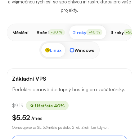
a výjimečnou rychlost se spolehlivou infrastrukturou pro vaše
projekty.
Měsíční
Roční
2 roky
3 roky
-30 %
-40 %
-50 %
Linux
Windows
Základní VPS
Perfektní cenově dostupný hosting pro začátečníky.
$9.19
Ušetřete 40%
$5.52
/měs
Obnovuje se za
$5.52
/měsíc po dobu 2 let. Zrušit lze kdykoli.