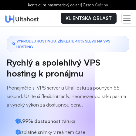
Vyberte si tarif
Kontaktujte nás
Americký dolar
$
Czech
Čeština
KLIENTSKÁ OBLAST
VÝPRODEJ HOSTINGU: ZÍSKEJTE 40% SLEVU NA VPS
HOSTING
Rychlý a spolehlivý VPS
hosting k pronájmu
Pronajměte si VPS server u UltaHostu za pouhých 55
sekund. Užijte si flexibilní tarify, neomezenou šířku pásma
a vysoký výkon za dostupnou cenu.
99,99% dostupnost
záruka
Bezplatné snímky v reálném čase