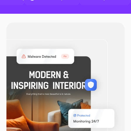
Přístavní dělník
OpenVPN
WooCommerce
Laravel