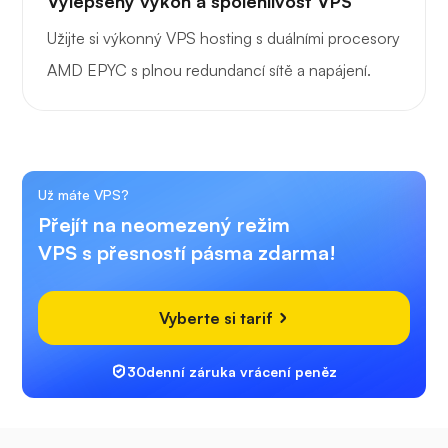
Vylepšený výkon a spolehlivost VPS
Užijte si výkonný VPS hosting s duálními procesory
AMD EPYC s plnou redundancí sítě a napájení.
Už máte VPS?
Přejít na neomezený režim
VPS s přesností pásma zdarma!
Vyberte si tarif
30denní záruka vrácení peněz