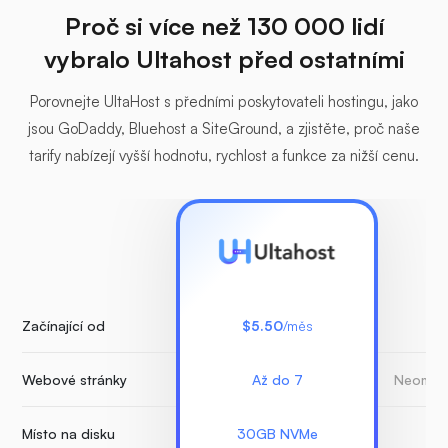
Proč si více než 130 000 lidí
vybralo Ultahost před ostatními
Porovnejte UltaHost s předními poskytovateli hostingu, jako
jsou GoDaddy, Bluehost a SiteGround, a zjistěte, proč naše
tarify nabízejí vyšší hodnotu, rychlost a funkce za nižší cenu.
Začínající od
$5.50
/měs
Webové stránky
Až do 7
Neomeze
Místo na disku
30GB NVMe