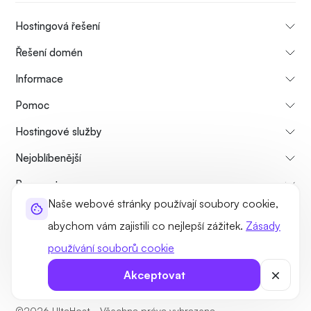
Hostingová řešení
Řešení domén
Informace
Pomoc
Hostingové služby
Nejoblíbenější
Porovnat
Naše webové stránky používají soubory cookie,
Tutoriály
abychom vám zajistili co nejlepší zážitek.
Zásady
používání souborů cookie
O nás
Zásady zrušení a vrácení peněz
Pravidla a podmínky
Zásady ochrany osobních údajů
Právní
Sitemap
Akceptovat
©2026 UltaHost - Všechna práva vyhrazena