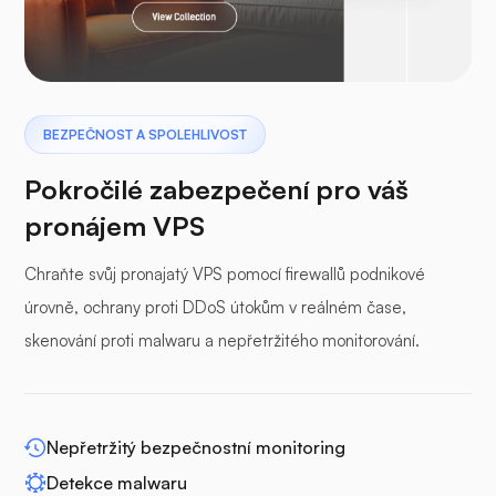
Pterodaktyl
BEZPEČNOST A SPOLEHLIVOST
Pokročilé zabezpečení pro váš
pronájem VPS
Chraňte svůj pronajatý VPS pomocí firewallů podnikové
Vyrovnávací panel
úrovně, ochrany proti DDoS útokům v reálném čase,
skenování proti malwaru a nepřetržitého monitorování.
WP-extendify
Nepřetržitý bezpečnostní monitoring
Detekce malwaru