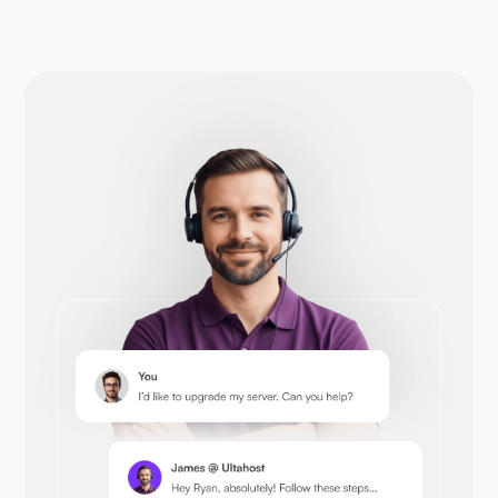
Drupal
Opencart
Prestashop