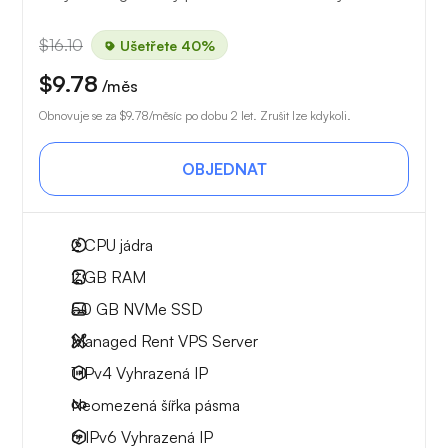
$16.10
Ušetřete 40%
$9.78
/měs
Obnovuje se za
$9.78
/měsíc po dobu 2 let. Zrušit lze kdykoli.
OBJEDNAT
2
CPU jádra
2 GB
RAM
50 GB
NVMe SSD
Managed Rent VPS Server
1 IPv4
Vyhrazená IP
Neomezená
šířka pásma
6 IPv6
Vyhrazená IP