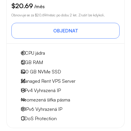
$20.69
/měs
Obnovuje se za
$20.69
/měsíc po dobu 2 let. Zrušit lze kdykoli.
OBJEDNAT
4
CPU jádra
6 GB
RAM
100 GB
NVMe SSD
Managed Rent VPS Server
1 IPv4
Vyhrazená IP
Neomezená
šířka pásma
8 IPv6
Vyhrazená IP
DDoS Protection