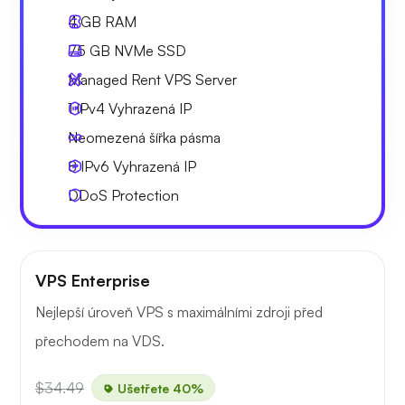
4 GB
RAM
75 GB
NVMe SSD
Managed Rent VPS Server
1 IPv4
Vyhrazená IP
Neomezená
šířka pásma
8 IPv6
Vyhrazená IP
DDoS Protection
VPS Enterprise
Nejlepší úroveň VPS s maximálními zdroji před
přechodem na VDS.
$34.49
Ušetřete 40%