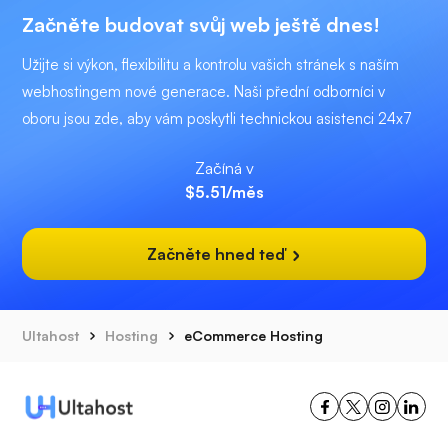
Začněte budovat svůj web ještě dnes!
Užijte si výkon, flexibilitu a kontrolu vašich stránek s naším
webhostingem nové generace. Naši přední odborníci v
oboru jsou zde, aby vám poskytli technickou asistenci 24x7
Začíná v
$5.51
/měs
Začněte hned teď
Ultahost
Hosting
eCommerce Hosting