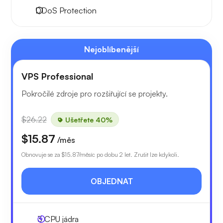
DDoS Protection
Nejoblíbenější
VPS Professional
Pokročilé zdroje pro rozšiřující se projekty.
$26.22
Ušetřete 40%
$15.87
/měs
Obnovuje se za
$15.87
/měsíc po dobu 2 let. Zrušit lze kdykoli.
OBJEDNAT
3
CPU jádra