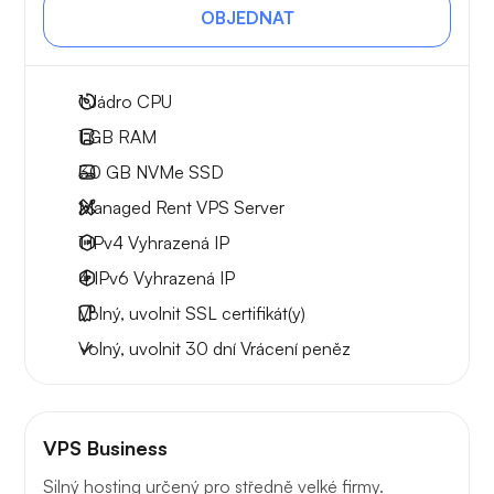
OBJEDNAT
1
Jádro CPU
1 GB
RAM
30 GB
NVMe SSD
Managed Rent VPS Server
1 IPv4
Vyhrazená IP
4 IPv6
Vyhrazená IP
Volný, uvolnit
SSL certifikát(y)
Volný, uvolnit
30 dní
Vrácení peněz
VPS Business
Silný hosting určený pro středně velké firmy.