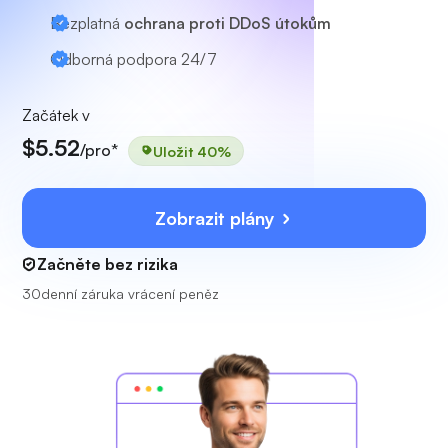
Bezplatná
ochrana proti DDoS útokům
Odborná podpora
24/7
Začátek v
$5.52
/pro*
Uložit 40%
Zobrazit plány
Začněte bez rizika
30denní záruka vrácení peněz